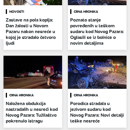
NOVOSTI
CRNA HRONIKA
Zastave na pola koplja:
Poznato stanje
Dan žalosti u Novom
povređenih u teškom
Pazaru nakon nesreće u
sudaru kod Novog Pazara:
kojoj je stradalo četvoro
Oglasili se iz bolnice o
ljudi
novim detaljima
CRNA HRONIKA
CRNA HRONIKA
Naložena obdukcija
Porodica stradala u
nastradalih u nesreći kod
jezivom sudaru kod
Novog Pazara: Tužilaštvo
Novog Pazara: Novi detalji
pokrenulo istragu
teške nesreće