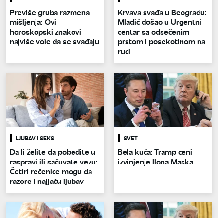
Previše gruba razmena
Krvava svađa u Beogradu:
mišljenja: Ovi
Mladić došao u Urgentni
horoskopski znakovi
centar sa odsečenim
najviše vole da se svađaju
prstom i posekotinom na
ruci
LJUBAV I SEKS
SVET
Da li želite da pobedite u
Bela kuća: Tramp ceni
raspravi ili sačuvate vezu:
izvinjenje Ilona Maska
Četiri rečenice mogu da
razore i najjaču ljubav