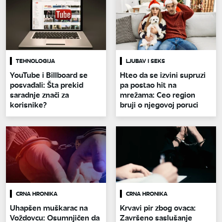
TEHNOLOGIJA
LJUBAV I SEKS
YouTube i Billboard se
Hteo da se izvini supruzi
posvađali: Šta prekid
pa postao hit na
saradnje znači za
mrežama: Ceo region
korisnike?
bruji o njegovoj poruci
CRNA HRONIKA
CRNA HRONIKA
Uhapšen muškarac na
Krvavi pir zbog ovaca:
Voždovcu: Osumnjičen da
Završeno saslušanje