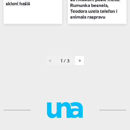
skloni hašiš
Rumunka besnela,
Teodora uzela telefon i
snimala raspravu
page
1 / 3
page