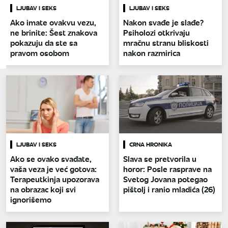
LJUBAV I SEKS
LJUBAV I SEKS
Ako imate ovakvu vezu,
Nakon svađe je slađe?
ne brinite: Šest znakova
Psiholozi otkrivaju
pokazuju da ste sa
mračnu stranu bliskosti
pravom osobom
nakon razmirica
LJUBAV I SEKS
CRNA HRONIKA
Ako se ovako svađate,
Slava se pretvorila u
vaša veza je već gotova:
horor: Posle rasprave na
Terapeutkinja upozorava
Svetog Jovana potegao
na obrazac koji svi
pištolj i ranio mladića (26)
ignorišemo