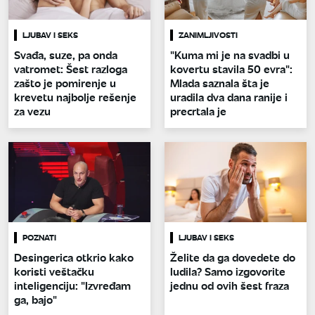
LJUBAV I SEKS
ZANIMLJIVOSTI
Svađa, suze, pa onda
"Kuma mi je na svadbi u
vatromet: Šest razloga
kovertu stavila 50 evra":
zašto je pomirenje u
Mlada saznala šta je
krevetu najbolje rešenje
uradila dva dana ranije i
za vezu
precrtala je
POZNATI
LJUBAV I SEKS
Desingerica otkrio kako
Želite da ga dovedete do
koristi veštačku
ludila? Samo izgovorite
inteligenciju: "Izvređam
jednu od ovih šest fraza
ga, bajo"