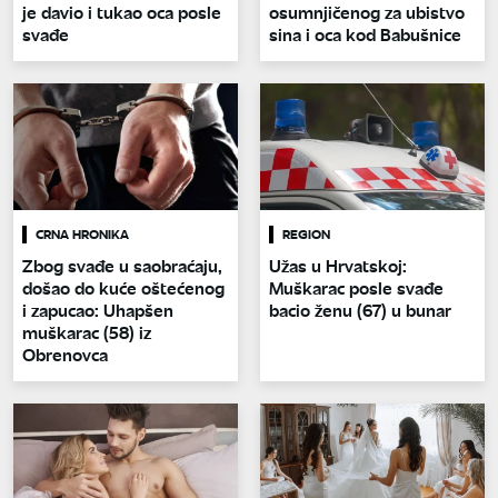
je davio i tukao oca posle
osumnjičenog za ubistvo
svađe
sina i oca kod Babušnice
CRNA HRONIKA
REGION
Zbog svađe u saobraćaju,
Užas u Hrvatskoj:
došao do kuće oštećenog
Muškarac posle svađe
i zapucao: Uhapšen
bacio ženu (67) u bunar
muškarac (58) iz
Obrenovca