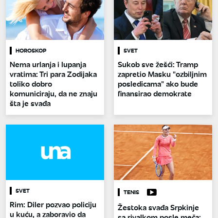
HOROSKOP
SVET
Nema urlanja i lupanja
Sukob sve žešći: Tramp
vratima: Tri para Zodijaka
zapretio Masku "ozbiljnim
toliko dobro
posledicama" ako bude
komuniciraju, da ne znaju
finansirao demokrate
šta je svađa
SVET
TENIS
Rim: Diler pozvao policiju
Žestoka svađa Srpkinje
u kuću, a zaboravio da
sa rivalkom posle meča: