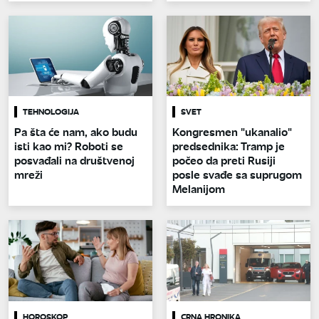
TEHNOLOGIJA
SVET
Pa šta će nam, ako budu
Kongresmen "ukanalio"
isti kao mi? Roboti se
predsednika: Tramp je
posvađali na društvenoj
počeo da preti Rusiji
mreži
posle svađe sa suprugom
Melanijom
HOROSKOP
CRNA HRONIKA