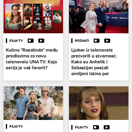
FILM/TV
POZNATI
Kultna "Rosalinda" među
Ljubav iz telenovele
predlozima za novu
pretvorili u stvarnost:
telenovelu UNA TV: Koja
Kako su Anhelik i
serija je vaš favorit?
Sebastijan postali
omiljeni latino par
FILM/TV
FILM/TV