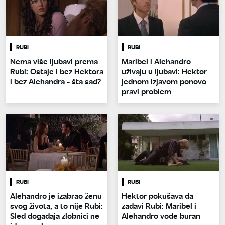
RUBI
RUBI
Nema više ljubavi prema
Maribel i Alehandro
Rubi: Ostaje i bez Hektora
uživaju u ljubavi: Hektor
i bez Alehandra - šta sad?
jednom izjavom ponovo
pravi problem
RUBI
RUBI
Alehandro je izabrao ženu
Hektor pokušava da
svog života, a to nije Rubi:
zadavi Rubi: Maribel i
Sled događaja zlobnici ne
Alehandro vode buran