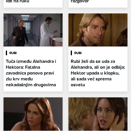
ide na ruku
razgovor
RUBI
RUBI
Tuča između Alehandra i
Rubi želi da se uda za
Hektora: Fatalna
Alehandra, ali on je odbija:
zavodnica ponovo pravi
Hektor upada u klopku,
zlu krv među
ali sada već sprema
nekadašnjim drugovima
osvetu