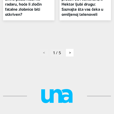
radaru, hoće li zločin
Hektor ljubi drugu:
fatalne zlobnice biti
Saznajte šta vas čeka u
otkriven?
omiljenoj telenoveli
page
1 / 5
page