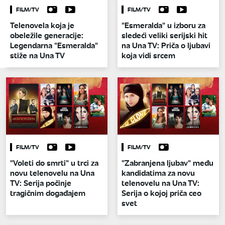
FILM/TV
FILM/TV
Telenovela koja je
"Esmeralda" u izboru za
obeležile generacije:
sledeći veliki serijski hit
Legendarna "Esmeralda"
na Una TV: Priča o ljubavi
stiže na Una TV
koja vidi srcem
FILM/TV
FILM/TV
"Voleti do smrti" u trci za
"Zabranjena ljubav" među
novu telenovelu na Una
kandidatima za novu
TV: Serija počinje
telenovelu na Una TV:
tragičnim događajem
Serija o kojoj priča ceo
svet