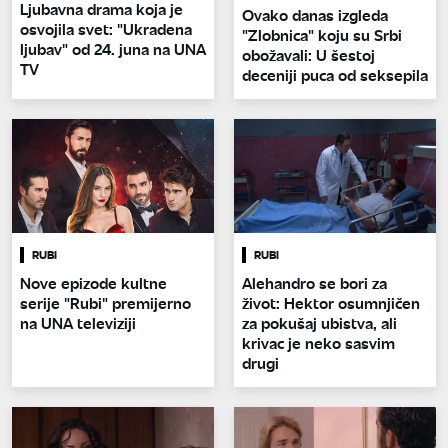
Ljubavna drama koja je
Ovako danas izgleda
osvojila svet: "Ukradena
"Zlobnica" koju su Srbi
ljubav" od 24. juna na UNA
obožavali: U šestoj
TV
deceniji puca od seksepila
RUBI
RUBI
Nove epizode kultne
Alehandro se bori za
serije "Rubi" premijerno
život: Hektor osumnjičen
na UNA televiziji
za pokušaj ubistva, ali
krivac je neko sasvim
drugi