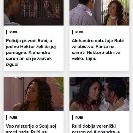
RUBI
RUBI
Policija privodi Rubi, a
Alehandro optužuje Rubi
jedino Hektor želi da joj
za ubistvo: Panča na
pomogne: Alehandro
samrti Hektoru otkriva
spreman da je zauvek
veliku tajnu
izgubi
RUBI
RUBI
Veo misterije o Sonjinoj
Rubi dobija verenički
smrti pada: Rubi na
prsten od Alehandra, a