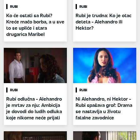
RUBI
RUBI
Ko će ostati sa Rubi?
Rubi je trudna: Ko je otac
Kreće mačo borba, a u sve
deteta - Alehandro ili
to se upliće i stara
Hektor?
drugarica Maribel
RUBI
RUBI
Rubi odlučna - Alehandro
Ni Alehandro, ni Hektor -
je mrtav za nju: Ambicija
Rubi spašava grof: Drama
je dovodi do ludih odluka
se nastavlja u životu
koje nikome neće prijati
fatalne zavodnice