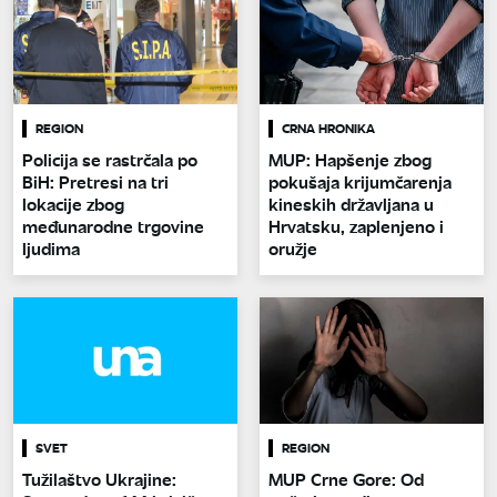
REGION
CRNA HRONIKA
Policija se rastrčala po
MUP: Hapšenje zbog
BiH: Pretresi na tri
pokušaja krijumčarenja
lokacije zbog
kineskih državljana u
međunarodne trgovine
Hrvatsku, zaplenjeno i
ljudima
oružje
SVET
REGION
Tužilaštvo Ukrajine:
MUP Crne Gore: Od