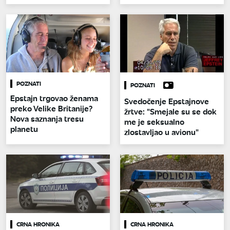
POZNATI
POZNATI
Epstajn trgovao ženama
Svedočenje Epstajnove
preko Velike Britanije?
žrtve: "Smejale su se dok
Nova saznanja tresu
me je seksualno
planetu
zlostavljao u avionu"
CRNA HRONIKA
CRNA HRONIKA