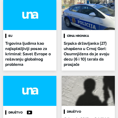
EU
CRNA HRONIKA
Trgovina ljudima kao
Srpska državljanka (27)
najisplatljiviji posao za
uhapšena u Crnoj Gori:
kriminal: Savet Evrope o
Osumnjičena da je svoju
rešavanju globalnog
decu (6 i 10) terala da
problema
prosjače
DRUŠTVO
DRUŠTVO