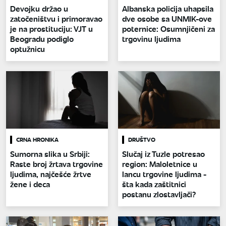
Devojku držao u
Albanska policija uhapsila
zatočeništvu i primoravao
dve osobe sa UNMIK-ove
je na prostituciju: VJT u
poternice: Osumnjičeni za
Beogradu podiglo
trgovinu ljudima
optužnicu
CRNA HRONIKA
DRUŠTVO
Sumorna slika u Srbiji:
Slučaj iz Tuzle potresao
Raste broj žrtava trgovine
region: Maloletnice u
ljudima, najčešće žrtve
lancu trgovine ljudima -
žene i deca
šta kada zaštitnici
postanu zlostavljači?