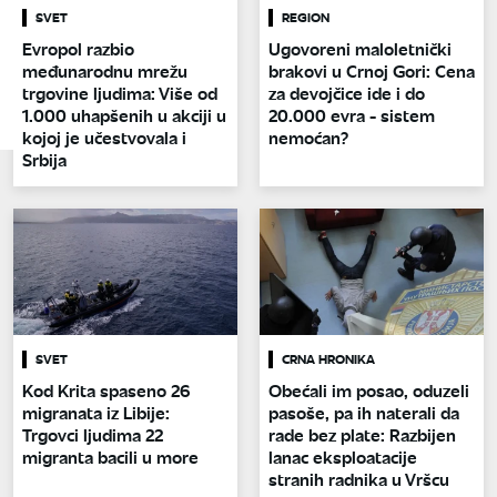
SVET
REGION
Evropol razbio
Ugovoreni maloletnički
međunarodnu mrežu
brakovi u Crnoj Gori: Cena
trgovine ljudima: Više od
za devojčice ide i do
1.000 uhapšenih u akciji u
20.000 evra - sistem
kojoj je učestvovala i
nemoćan?
Srbija
SVET
CRNA HRONIKA
Kod Krita spaseno 26
Obećali im posao, oduzeli
migranata iz Libije:
pasoše, pa ih naterali da
Trgovci ljudima 22
rade bez plate: Razbijen
migranta bacili u more
lanac eksploatacije
stranih radnika u Vršcu