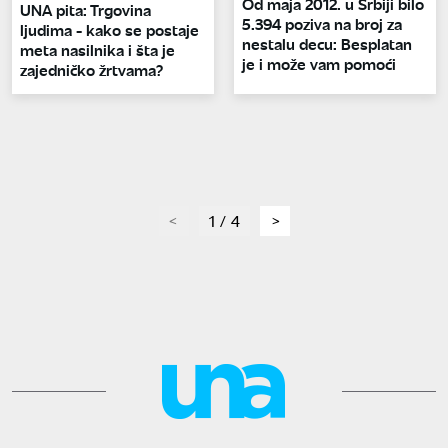
Od maja 2012. u Srbiji bilo
UNA pita: Trgovina
5.394 poziva na broj za
ljudima - kako se postaje
nestalu decu: Besplatan
meta nasilnika i šta je
je i može vam pomoći
zajedničko žrtvama?
page
1 / 4
page