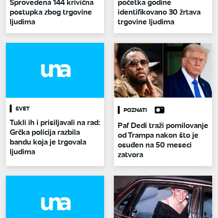
Sprovedena 144 krivična
početka godine
postupka zbog trgovine
identifikovano 30 žrtava
ljudima
trgovine ljudima
SVET
POZNATI
Tukli ih i prisiljavali na rad:
Paf Dedi traži pomilovanje
Grčka policija razbila
od Trampa nakon što je
bandu koja je trgovala
osuđen na 50 meseci
ljudima
zatvora