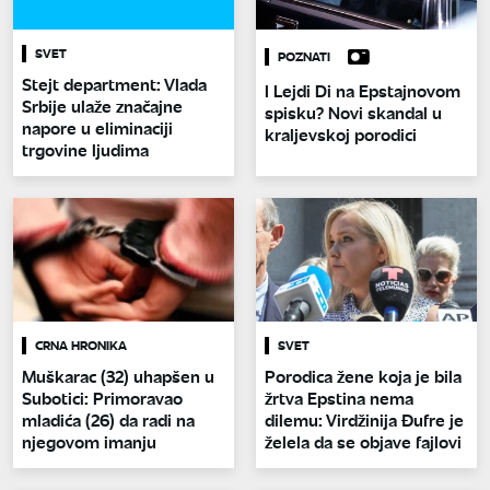
SVET
POZNATI
Stejt department: Vlada
I Lejdi Di na Epstajnovom
Srbije ulaže značajne
spisku? Novi skandal u
napore u eliminaciji
kraljevskoj porodici
trgovine ljudima
CRNA HRONIKA
SVET
Muškarac (32) uhapšen u
Porodica žene koja je bila
Subotici: Primoravao
žrtva Epstina nema
mladića (26) da radi na
dilemu: Virdžinija Đufre je
njegovom imanju
želela da se objave fajlovi