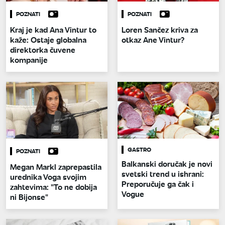
POZNATI
POZNATI
Kraj je kad Ana Vintur to
Loren Sančez kriva za
kaže: Ostaje globalna
otkaz Ane Vintur?
direktorka čuvene
kompanije
GASTRO
POZNATI
Balkanski doručak je novi
Megan Markl zaprepastila
svetski trend u ishrani:
urednika Voga svojim
Preporučuje ga čak i
zahtevima: "To ne dobija
Vogue
ni Bijonse"