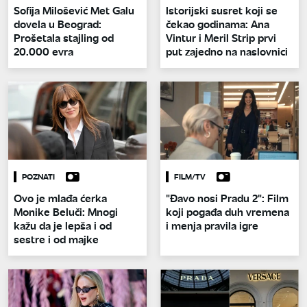
Sofija Milošević Met Galu
Istorijski susret koji se
dovela u Beograd:
čekao godinama: Ana
Prošetala stajling od
Vintur i Meril Strip prvi
20.000 evra
put zajedno na naslovnici
POZNATI
FILM/TV
Ovo je mlađa ćerka
"Đavo nosi Pradu 2": Film
Monike Beluči: Mnogi
koji pogađa duh vremena
kažu da je lepša i od
i menja pravila igre
sestre i od majke