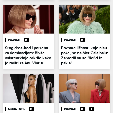
POZNATI
POZNATI
Stog dres-kod i potreba
Poznate ličnosti koje nisu
za dominacijom: Bivše
poželjne na Met Gala balu:
asistentkinje otkrile kako
Zamerili su se "šefici iz
je raditi za Anu Vintur
pakla"
MODA I STIL
POZNATI