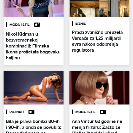
BIZNIS
MODA I STIL
Prada zvanično preuzela
Nikol Kidman u
Versaće za 1,25 milijardi
bezvremenskoj
evra nakon odobrenja
kombinaciji: Filmska
regulatora
ikona prošetala bogovsku
haljinu
POZNATI
MODA I STIL
Bila je prava bomba 80-ih
Ana Vintur 62 godine ne
i 90-ih, a onda se povukla:
menja frizuru: Zašto se
Danas živi potpuno
"šefica iz pakla" nikad