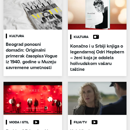
KULTURA
KULTURA
Beograd ponosni
Konačno i u Srbiji knjiga o
domaćin: Originalni
legendarnoj Odri Hepbern
primerak časopisa Vogue
– ženi koja je odolela
iz 1940. godine u Muzeju
holivudskom vašaru
savremene umetnosti
taštine
MODA I STIL
FILM/TV