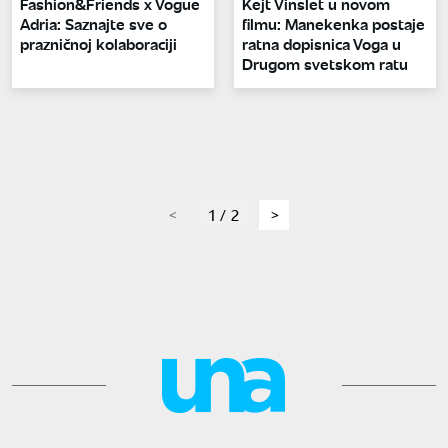
Fashion&Friends x Vogue
Kejt Vinslet u novom
Adria: Saznajte sve o
filmu: Manekenka postaje
prazničnoj kolaboraciji
ratna dopisnica Voga u
Drugom svetskom ratu
page
1 / 2
page