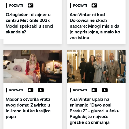
POZNATI
POZNATI
Ozloglašeni dizajner u
Ana Vintur ni kod
centru Met Gale 2027:
Đokovića ne skida
Modni spektakl u senci
naočare: Mnogi misle da
skandala?
je nepristojna, a malo ko
zna istinu
POZNATI
POZNATI
Madona otvorila vrata
Ana Vintur upala na
svog doma: Zavirite u
snimanje "Đavo nosi
intimne kutke kraljice
Pradu 2" - glumci u šoku:
popa
Pogledajte najveće
greške sa snimanja