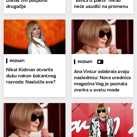
drugačije
neće usuditi na promenu
POZNATI
POZNATI
Nikol Kidman otvorila
Ana Vintur odabrala svoju
dušu nakon šokantnog
naslednicu: Nova urednica
razvoda: Naslutila sve?
magazina Vog je poznata
zverka u svetu mode