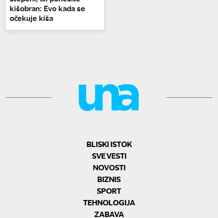
kišobran: Evo kada se
očekuje kiša
BLISKI ISTOK
SVE VESTI
NOVOSTI
BIZNIS
SPORT
TEHNOLOGIJA
ZABAVA