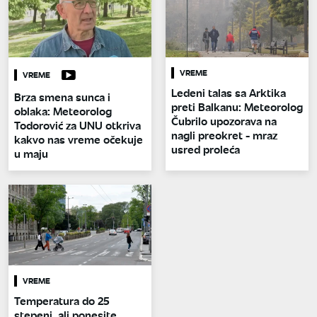
VREME
VREME
Ledeni talas sa Arktika
Brza smena sunca i
preti Balkanu: Meteorolog
oblaka: Meteorolog
Čubrilo upozorava na
Todorović za UNU otkriva
nagli preokret - mraz
kakvo nas vreme očekuje
usred proleća
u maju
VREME
Temperatura do 25
stepeni, ali ponesite