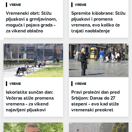
VREME
VREME
Vremenski obrt: Stižu
Spremite kišobrane: Stižu
pljuskovi s grmljavinom,
pljuskovi i promena
moguća i pojava grada -
vremena, evo koliko će
za vikend oblačno
trajati naoblačenje
VREME
VREME
Iskoristite sunčan dan:
Pravi prolećni dan pred
Večeras stiže promena
Srbijom: Danas do 27
vremena - za vikend
stepeni - evo kad stiže
najavljeni pljuskovi
vremenski preokret