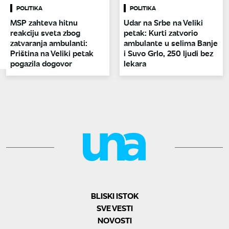
POLITIKA
POLITIKA
MSP zahteva hitnu
Udar na Srbe na Veliki
reakciju sveta zbog
petak: Kurti zatvorio
zatvaranja ambulanti:
ambulante u selima Banje
Priština na Veliki petak
i Suvo Grlo, 250 ljudi bez
pogazila dogovor
lekara
BLISKI ISTOK
SVE VESTI
NOVOSTI