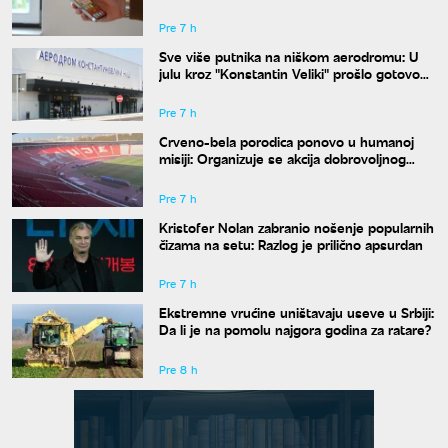
Pre 7 h
Sve više putnika na niškom aerodromu: U
julu kroz "Konstantin Veliki" prošlo gotovo
50.000 ljudi
Pre 7 h
Crveno-bela porodica ponovo u humanoj
misiji: Organizuje se akcija dobrovoljnog
davanja krvi
Pre 7 h
Kristofer Nolan zabranio nošenje popularnih
čizama na setu: Razlog je prilično apsurdan
Pre 7 h
Ekstremne vrućine uništavaju useve u Srbiji:
Da li je na pomolu najgora godina za ratare?
Pre 8 h