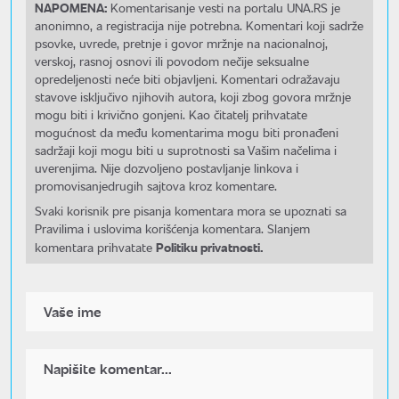
NAPOMENA:
Komentarisanje vesti na portalu UNA.RS je
anonimno, a registracija nije potrebna. Komentari koji sadrže
psovke, uvrede, pretnje i govor mržnje na nacionalnoj,
verskoj, rasnoj osnovi ili povodom nečije seksualne
opredeljenosti neće biti objavljeni. Komentari odražavaju
stavove isključivo njihovih autora, koji zbog govora mržnje
mogu biti i krivično gonjeni. Kao čitatelj prihvatate
mogućnost da među komentarima mogu biti pronađeni
sadržaji koji mogu biti u suprotnosti sa Vašim načelima i
uverenjima. Nije dozvoljeno postavljanje linkova i
promovisanjedrugih sajtova kroz komentare.
Svaki korisnik pre pisanja komentara mora se upoznati sa
Pravilima i uslovima korišćenja komentara. Slanjem
Politiku privatnosti.
komentara prihvatate