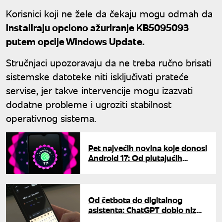
Korisnici koji ne žele da čekaju mogu odmah da
instaliraju opciono ažuriranje KB5095093
putem opcije Windows Update.
Stručnjaci upozoravaju da ne treba ručno brisati
sistemske datoteke niti isključivati prateće
servise, jer takve intervencije mogu izazvati
dodatne probleme i ugroziti stabilnost
operativnog sistema.
Pet najvećih novina koje donosi
Android 17: Od plutajućih
prozora do bolje zaštite od
krađe
Od četbota do digitalnog
asistenta: ChatGPT dobio niz
novih mogućnosti