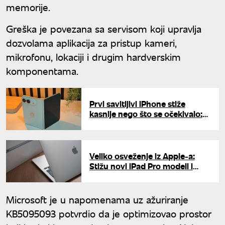
memorije.
Greška je povezana sa servisom koji upravlja
dozvolama aplikacija za pristup kameri,
mikrofonu, lokaciji i drugim hardverskim
komponentama.
Prvi savitljivi iPhone stiže
kasnije nego što se očekivalo:
Apple ima problem sa
proizvodnjom?
Veliko osveženje iz Apple-a:
Stižu novi iPad Pro modeli i
pristupačniji MacBook
Microsoft je u napomenama uz ažuriranje
KB5095093 potvrdio da je optimizovao prostor