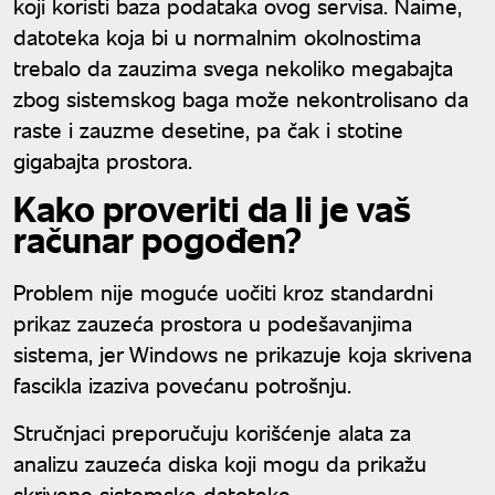
koji koristi baza podataka ovog servisa. Naime,
datoteka koja bi u normalnim okolnostima
trebalo da zauzima svega nekoliko megabajta
zbog sistemskog baga može nekontrolisano da
raste i zauzme desetine, pa čak i stotine
gigabajta prostora.
Kako proveriti da li je vaš
računar pogođen?
Problem nije moguće uočiti kroz standardni
prikaz zauzeća prostora u podešavanjima
sistema, jer Windows ne prikazuje koja skrivena
fascikla izaziva povećanu potrošnju.
Stručnjaci preporučuju korišćenje alata za
analizu zauzeća diska koji mogu da prikažu
skrivene sistemske datoteke.