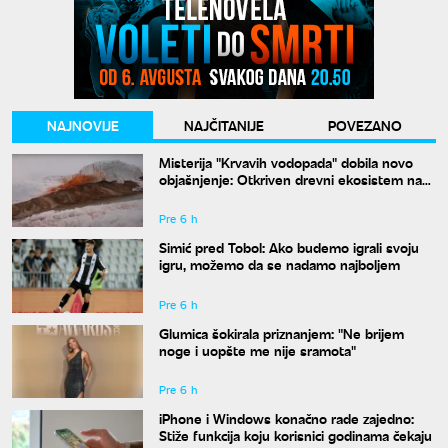
NAJNOVIJE
NAJČITANIJE
POVEZANO
Misterija "Krvavih vodopada" dobila novo
objašnjenje: Otkriven drevni ekosistem na
Antarktiku
Pre 6 h
Simić pred Tobol: Ako budemo igrali svoju
igru, možemo da se nadamo najboljem
Pre 6 h
Glumica šokirala priznanjem: "Ne brijem
noge i uopšte me nije sramota"
Pre 6 h
iPhone i Windows konačno rade zajedno:
Stiže funkcija koju korisnici godinama čekaju