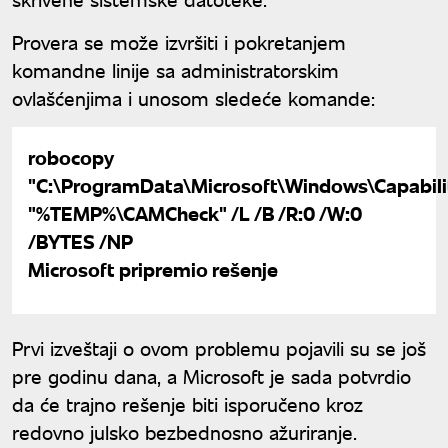
Provera se može izvršiti i pokretanjem
komandne linije sa administratorskim
ovlašćenjima i unosom sledeće komande:
robocopy
"C:\ProgramData\Microsoft\Windows\Capabil
"%TEMP%\CAMCheck" /L /B /R:0 /W:0
/BYTES /NP
Microsoft pripremio rešenje
Prvi izveštaji o ovom problemu pojavili su se još
pre godinu dana, a Microsoft je sada potvrdio
da će trajno rešenje biti isporučeno kroz
redovno julsko bezbednosno ažuriranje.