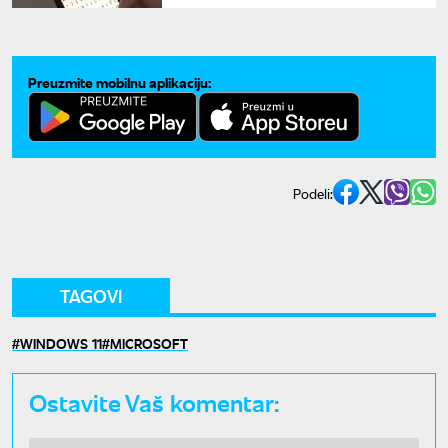
Preuzmite mobilnu aplikaciju:
Podeli:
TAGOVI
WINDOWS 11
MICROSOFT
Ostavite Vaš komentar: