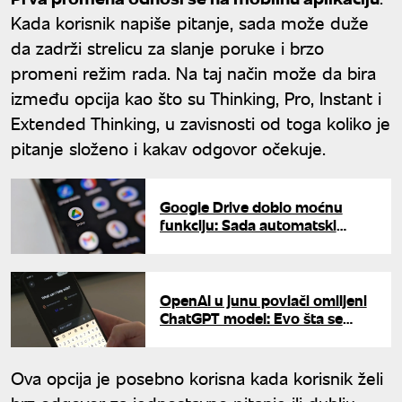
Kada korisnik napiše pitanje, sada može duže
da zadrži strelicu za slanje poruke i brzo
promeni režim rada. Na taj način može da bira
između opcija kao što su Thinking, Pro, Instant i
Extended Thinking, u zavisnosti od toga koliko je
pitanje složeno i kakav odgovor očekuje.
Google Drive dobio moćnu
funkciju: Sada automatski
razdvaja i sređuje dokumenta
OpenAI u junu povlači omiljeni
ChatGPT model: Evo šta se
menja za korisnike
Ova opcija je posebno korisna kada korisnik želi