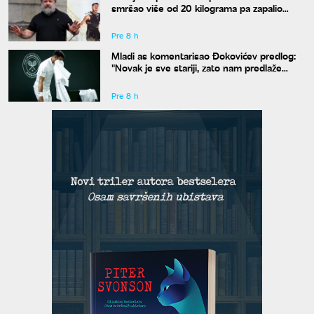
smršao više od 20 kilograma pa zapalio
društvene mreže novim izgledom
Pre 8 h
Mladi as komentarisao Đokovićev predlog:
"Novak je sve stariji, zato nam predlaže
kraće mečeve"
Pre 8 h