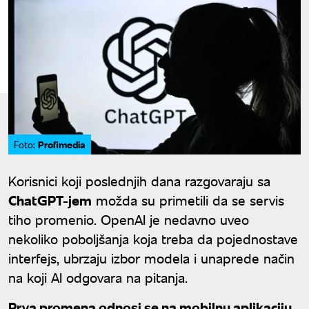
Profimedia
Foto:
Korisnici koji poslednjih dana razgovaraju sa
ChatGPT-jem
možda su primetili da se servis
tiho promenio. OpenAI je nedavno uveo
nekoliko poboljšanja koja treba da pojednostave
interfejs, ubrzaju izbor modela i unaprede način
na koji AI odgovara na pitanja.
Prva promena odnosi se na mobilnu aplikaciju
.