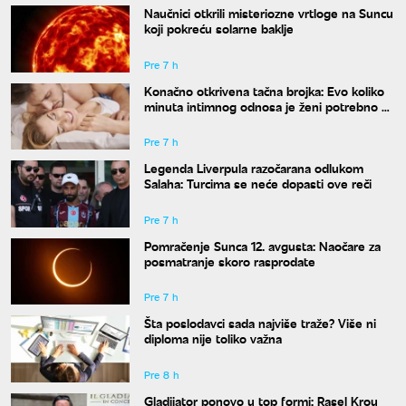
Naučnici otkrili misteriozne vrtloge na Suncu
koji pokreću solarne baklje
Pre 7 h
Konačno otkrivena tačna brojka: Evo koliko
minuta intimnog odnosa je ženi potrebno da
bi bila potpuno zadovoljna
Pre 7 h
Legenda Liverpula razočarana odlukom
Salaha: Turcima se neće dopasti ove reči
Pre 7 h
Pomračenje Sunca 12. avgusta: Naočare za
posmatranje skoro rasprodate
Pre 7 h
Šta poslodavci sada najviše traže? Više ni
diploma nije toliko važna
Pre 8 h
Gladijator ponovo u top formi: Rasel Krou