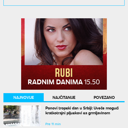
NAJNOVIJE
NAJČITANIJE
POVEZANO
Ponovi tropski dan u Srbiji: Uveče mogući
kratkotrajni pljuskovi sa grmljavinom
Pre 11 min