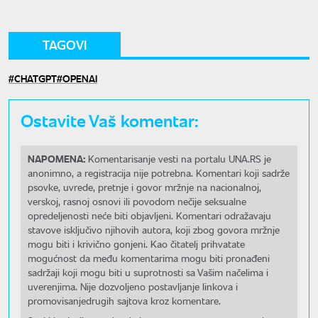
TAGOVI
CHATGPT
OPENAI
Ostavite Vaš komentar:
NAPOMENA:
Komentarisanje vesti na portalu UNA.RS je
anonimno, a registracija nije potrebna. Komentari koji sadrže
psovke, uvrede, pretnje i govor mržnje na nacionalnoj,
verskoj, rasnoj osnovi ili povodom nečije seksualne
opredeljenosti neće biti objavljeni. Komentari odražavaju
stavove isključivo njihovih autora, koji zbog govora mržnje
mogu biti i krivično gonjeni. Kao čitatelj prihvatate
mogućnost da među komentarima mogu biti pronađeni
sadržaji koji mogu biti u suprotnosti sa Vašim načelima i
uverenjima. Nije dozvoljeno postavljanje linkova i
promovisanjedrugih sajtova kroz komentare.