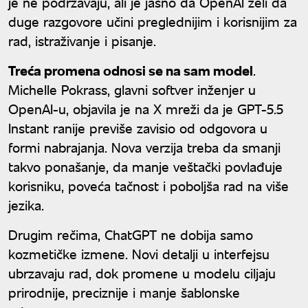
je ne podržavaju, ali je jasno da OpenAI želi da
duge razgovore učini preglednijim i korisnijim za
rad, istraživanje i pisanje.
Treća promena odnosi se na sam model
.
Michelle Pokrass, glavni softver inženjer u
OpenAI-u, objavila je na X mreži da je GPT-5.5
Instant ranije previše zavisio od odgovora u
formi nabrajanja. Nova verzija treba da smanji
takvo ponašanje, da manje veštački povlađuje
korisniku, poveća tačnost i poboljša rad na više
jezika.
Drugim rečima, ChatGPT ne dobija samo
kozmetičke izmene. Novi detalji u interfejsu
ubrzavaju rad, dok promene u modelu ciljaju
prirodnije, preciznije i manje šablonske