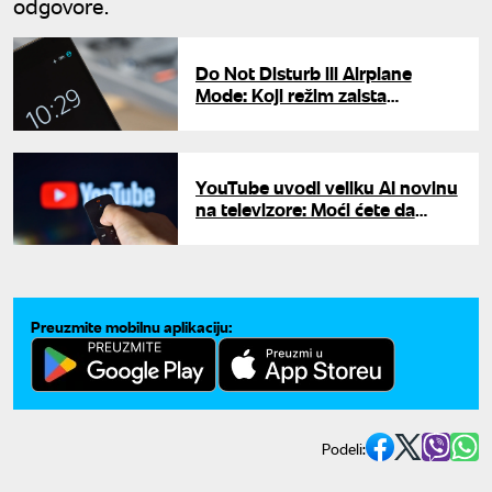
odgovore.
Do Not Disturb ili Airplane
Mode: Koji režim zaista
produžava trajanje baterije?
YouTube uvodi veliku AI novinu
na televizore: Moći ćete da
razgovarate sa videom dok ga
gledate
Preuzmite mobilnu aplikaciju:
Podeli: