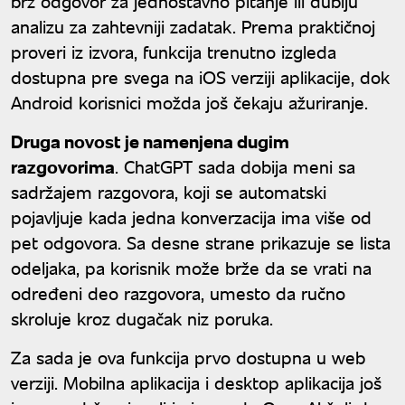
brz odgovor za jednostavno pitanje ili dublju
analizu za zahtevniji zadatak. Prema praktičnoj
proveri iz izvora, funkcija trenutno izgleda
dostupna pre svega na iOS verziji aplikacije, dok
Android korisnici možda još čekaju ažuriranje.
Druga novost je namenjena dugim
razgovorima
. ChatGPT sada dobija meni sa
sadržajem razgovora, koji se automatski
pojavljuje kada jedna konverzacija ima više od
pet odgovora. Sa desne strane prikazuje se lista
odeljaka, pa korisnik može brže da se vrati na
određeni deo razgovora, umesto da ručno
skroluje kroz dugačak niz poruka.
Za sada je ova funkcija prvo dostupna u web
verziji. Mobilna aplikacija i desktop aplikacija još