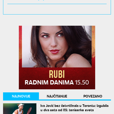
NAJNOVIJE
NAJČITANIJE
POVEZANO
Iva Jović bez četvrtfinala u Torontu: Izgubila
u dva seta od 89. teniserke sveta