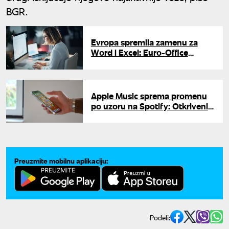
BGR.
Evropa spremila zamenu za
Word i Excel: Euro-Office
zvanično izlazi 9. juna
Apple Music sprema promenu
po uzoru na Spotify: Otkriveni
detalji koji nagoveštavaju da će
biti besplatan
Preuzmite mobilnu aplikaciju:
Podeli: