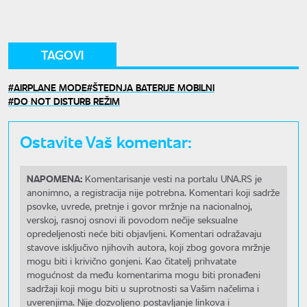
TAGOVI
AIRPLANE MODE
ŠTEDNJA BATERIJE MOBILNI
DO NOT DISTURB REŽIM
Ostavite Vaš komentar:
NAPOMENA:
Komentarisanje vesti na portalu UNA.RS je
anonimno, a registracija nije potrebna. Komentari koji sadrže
psovke, uvrede, pretnje i govor mržnje na nacionalnoj,
verskoj, rasnoj osnovi ili povodom nečije seksualne
opredeljenosti neće biti objavljeni. Komentari odražavaju
stavove isključivo njihovih autora, koji zbog govora mržnje
mogu biti i krivično gonjeni. Kao čitatelj prihvatate
mogućnost da među komentarima mogu biti pronađeni
sadržaji koji mogu biti u suprotnosti sa Vašim načelima i
uverenjima. Nije dozvoljeno postavljanje linkova i