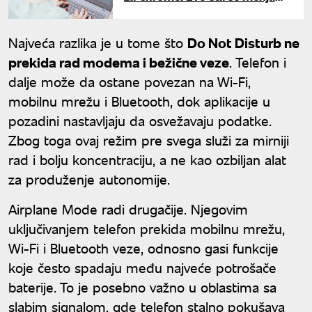
ako koristite Windows
Najveća razlika je u tome što
Do Not Disturb ne
prekida rad modema i bežične veze
. Telefon i
dalje može da ostane povezan na Wi-Fi,
mobilnu mrežu i Bluetooth, dok aplikacije u
pozadini nastavljaju da osvežavaju podatke.
Zbog toga ovaj režim pre svega služi za mirniji
rad i bolju koncentraciju, a ne kao ozbiljan alat
za produženje autonomije.
Airplane Mode radi drugačije. Njegovim
uključivanjem telefon prekida mobilnu mrežu,
Wi-Fi i Bluetooth veze, odnosno gasi funkcije
koje često spadaju među najveće potrošače
baterije. To je posebno važno u oblastima sa
slabim signalom, gde telefon stalno pokušava