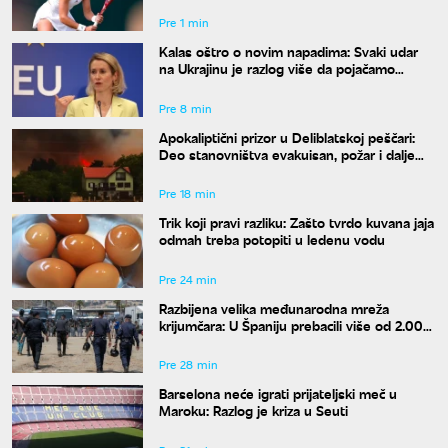
Pre 1 min
Kalas oštro o novim napadima: Svaki udar
na Ukrajinu je razlog više da pojačamo
pritisak na Moskvu
Pre 8 min
Apokaliptični prizor u Deliblatskoj peščari:
Deo stanovništva evakuisan, požar i dalje
van kontrole
Pre 18 min
Trik koji pravi razliku: Zašto tvrdo kuvana jaja
odmah treba potopiti u ledenu vodu
Pre 24 min
Razbijena velika međunarodna mreža
krijumčara: U Španiju prebacili više od 2.000
migranata
Pre 28 min
Barselona neće igrati prijateljski meč u
Maroku: Razlog je kriza u Seuti