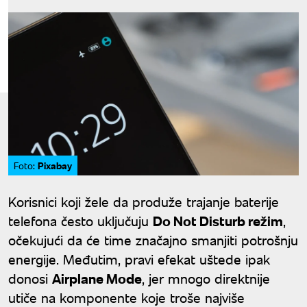
Pixabay
Foto:
Korisnici koji žele da produže trajanje baterije
telefona često uključuju
Do Not Disturb režim
,
očekujući da će time značajno smanjiti potrošnju
energije. Međutim, pravi efekat uštede ipak
donosi
Airplane Mode
, jer mnogo direktnije
utiče na komponente koje troše najviše