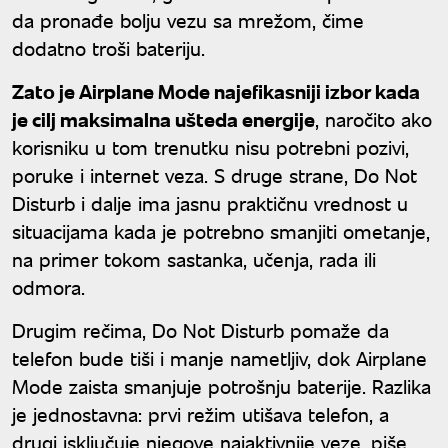
da pronađe bolju vezu sa mrežom, čime
dodatno troši bateriju.
Zato je Airplane Mode najefikasniji izbor kada
je cilj maksimalna ušteda energije
, naročito ako
korisniku u tom trenutku nisu potrebni pozivi,
poruke i internet veza. S druge strane, Do Not
Disturb i dalje ima jasnu praktičnu vrednost u
situacijama kada je potrebno smanjiti ometanje,
na primer tokom sastanka, učenja, rada ili
odmora.
Drugim rečima, Do Not Disturb pomaže da
telefon bude tiši i manje nametljiv, dok Airplane
Mode zaista smanjuje potrošnju baterije. Razlika
je jednostavna: prvi režim utišava telefon, a
drugi isključuje njegove najaktivnije veze, piše