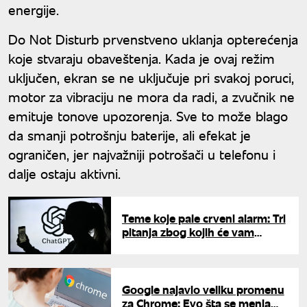
energije.
Do Not Disturb prvenstveno uklanja opterećenja
koje stvaraju obaveštenja. Kada je ovaj režim
uključen, ekran se ne uključuje pri svakoj poruci,
motor za vibraciju ne mora da radi, a zvučnik ne
emituje tonove upozorenja. Sve to može blago
da smanji potrošnju baterije, ali efekat je
ograničen, jer najvažniji potrošači u telefonu i
dalje ostaju aktivni.
Teme koje pale crveni alarm: Tri
pitanja zbog kojih će vam
ChatGPT i Gemini odmah
prekinuti razgovor
Google najavio veliku promenu
za Chrome: Evo šta se menja