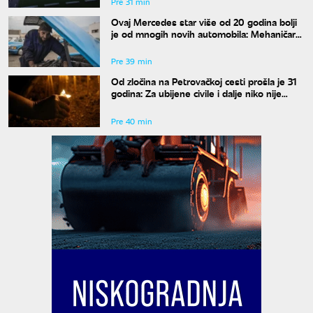
Pre 31 min
Ovaj Mercedes star više od 20 godina bolji
je od mnogih novih automobila: Mehaničar
tvrdi da bi ga odmah kupio
Pre 39 min
Od zločina na Petrovačkoj cesti prošla je 31
godina: Za ubijene civile i dalje niko nije
odgovarao
Pre 40 min