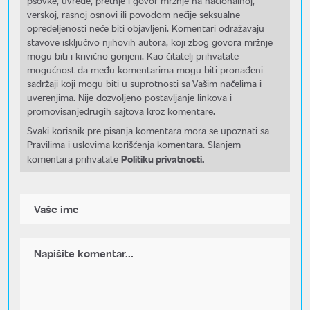
psovke, uvrede, pretnje i govor mržnje na nacionalnoj,
verskoj, rasnoj osnovi ili povodom nečije seksualne
opredeljenosti neće biti objavljeni. Komentari odražavaju
stavove isključivo njihovih autora, koji zbog govora mržnje
mogu biti i krivično gonjeni. Kao čitatelj prihvatate
mogućnost da među komentarima mogu biti pronađeni
sadržaji koji mogu biti u suprotnosti sa Vašim načelima i
uverenjima. Nije dozvoljeno postavljanje linkova i
promovisanjedrugih sajtova kroz komentare.
Svaki korisnik pre pisanja komentara mora se upoznati sa
Pravilima i uslovima korišćenja komentara. Slanjem
Politiku privatnosti.
komentara prihvatate