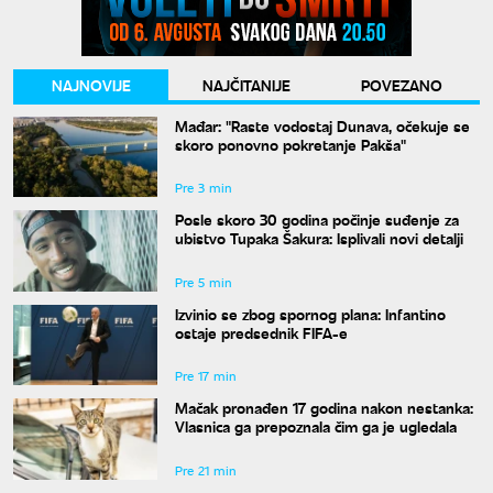
NAJNOVIJE
NAJČITANIJE
POVEZANO
Mađar: "Raste vodostaj Dunava, očekuje se
skoro ponovno pokretanje Pakša"
Pre 3 min
Posle skoro 30 godina počinje suđenje za
ubistvo Tupaka Šakura: Isplivali novi detalji
Pre 5 min
Izvinio se zbog spornog plana: Infantino
ostaje predsednik FIFA-e
Pre 17 min
Mačak pronađen 17 godina nakon nestanka:
Vlasnica ga prepoznala čim ga je ugledala
Pre 21 min