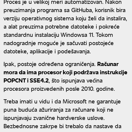
Proces je u velikoj meri automatizovan. Nakon
preuzimanja programa sa GitHuba, korisnik bira
verziju operativnog sistema koju želi da instalira,
a alat preuzima potrebne datoteke i pokreće
standardnu instalaciju Windowsa 11. Tokom
nadogradnje moguće je sačuvati postojeće
datoteke, aplikacije i podešavanja.
Ipak, postoje određena ograničenja.
Računar
mora da ima procesor koji podržava instrukcije
POPCNT i SSE4.2
, što ispunjava većina
procesora proizvedenih posle 2010. godine.
Treba imati u vidu i da Microsoft ne garantuje
puna buduća ažuriranja za računare koji ne
ispunjavaju zvanične hardverske uslove.
Bezbednosne zakrpe bi trebalo da nastave da