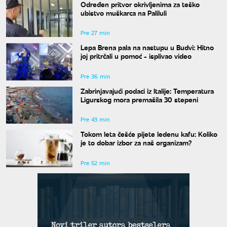
Određen pritvor okrivljenima za teško
ubistvo muškarca na Paliluli
Pre 27 min
Lepa Brena pala na nastupu u Budvi: Hitno
joj pritrčali u pomoć - isplivao video
Pre 36 min
Zabrinjavajući podaci iz Italije: Temperatura
Ligurskog mora premašila 30 stepeni
Pre 43 min
Tokom leta češće pijete ledenu kafu: Koliko
je to dobar izbor za naš organizam?
Pre 52 min