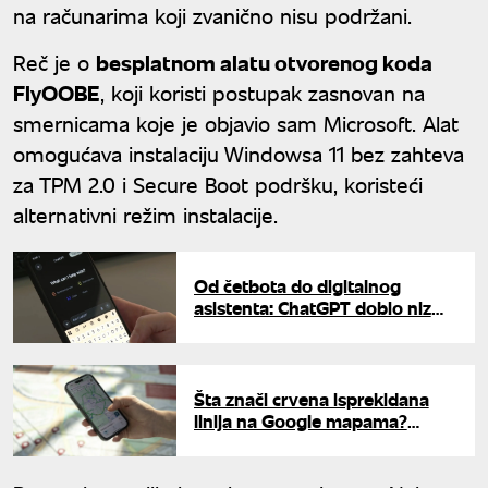
na računarima koji zvanično nisu podržani.
Reč je o
besplatnom alatu otvorenog koda
FlyOOBE
, koji koristi postupak zasnovan na
smernicama koje je objavio sam Microsoft. Alat
omogućava instalaciju Windowsa 11 bez zahteva
za TPM 2.0 i Secure Boot podršku, koristeći
alternativni režim instalacije.
Od četbota do digitalnog
asistenta: ChatGPT dobio niz
novih mogućnosti
Šta znači crvena isprekidana
linija na Google mapama?
Mnogi korisnici ne znaju
odgovor