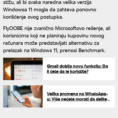
stižu, ali bi svaka naredna velika verzija
Windowsa 11 mogla da zahteva ponovno
korišćenje ovog postupka.
FlyOOBE nije zvanično Microsoftovo rešenje, ali
korisnicima koji ne planiraju kupovinu novog
računara može predstavljati alternativu za
prelazak na Windows 11, prenosi Benchmark.
Gmail dobija novu funkciju: Da
li ćete da je koristite?
Velika promena na WhatsApp-
u: Više nećete morati da delite
broj telefona sa svima