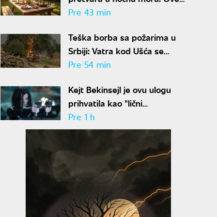
namirnice postaju otrovne na
Pre 43 min
vrućinama
Teška borba sa požarima u
Srbiji: Vatra kod Ušća se
rasplamsava, dobre vesti iz
Pre 54 min
Deliblata
Kejt Bekinsejl je ovu ulogu
prihvatila kao "lični
eksperiment": Promenila joj tok
Pre 1 h
karijere