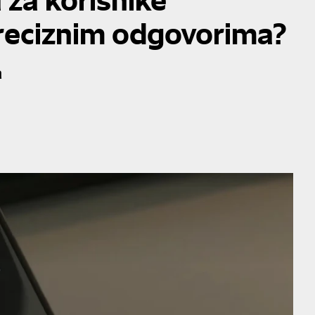
preciznim odgovorima?
a