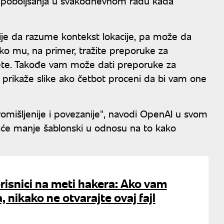
na poboljšanja u svakodnevnom radu kada
ije da razume kontekst lokacije, pa može da
 ako mu, na primer, tražite preporuke za
ete. Takođe vam može dati preporuke za
m prikaže slike ako četbot proceni da bi vam one
romišljenije i povezanije", navodi OpenAI u svom
daće manje šablonski u odnosu na to kako
isnici na meti hakera: Ako vam
 nikako ne otvarajte ovaj fajl