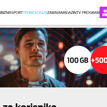
I
BIZNIS
SPORT
TEHNOLOGIJA
ZABAVA
MAGAZIN
TV PROGRAM
 za korisnike