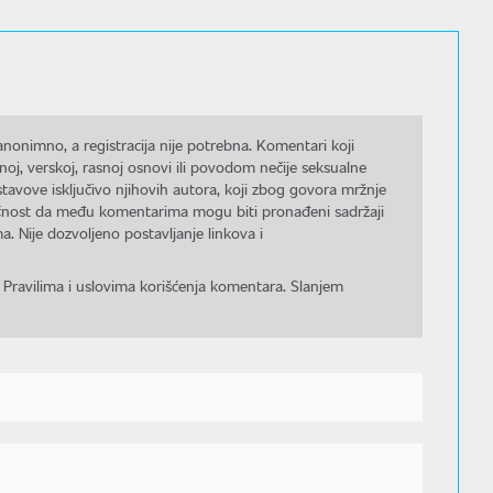
nonimno, a registracija nije potrebna. Komentari koji
noj, verskoj, rasnoj osnovi ili povodom nečije seksualne
stavove isključivo njihovih autora, koji zbog govora mržnje
gućnost da među komentarima mogu biti pronađeni sadržaji
a. Nije dozvoljeno postavljanje linkova i
 Pravilima i uslovima korišćenja komentara. Slanjem