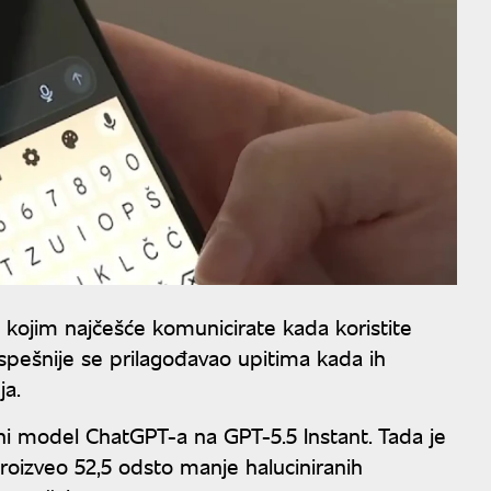
 kojim najčešće komunicirate kada koristite
spešnije se prilagođavao upitima kada ih
ja.
 model ChatGPT-a na GPT-5.5 Instant. Tada je
oizveo 52,5 odsto manje haluciniranih