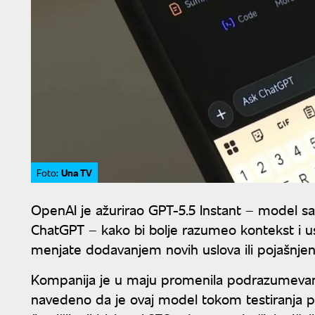
Una TV
Foto:
OpenAI je ažurirao GPT-5.5 Instant – model sa
ChatGPT – kako bi bolje razumeo kontekst i u
menjate dodavanjem novih uslova ili pojašnjen
Kompanija je u maju promenila podrazumevani
navedeno da je ovaj model tokom testiranja pr