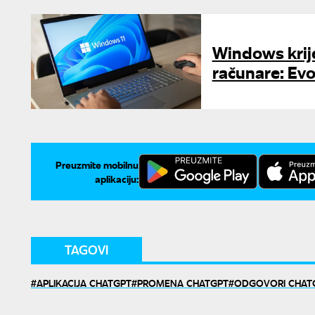
Windows krij
računare: Evo
Preuzmite mobilnu
aplikaciju:
TAGOVI
APLIKACIJA CHATGPT
PROMENA CHATGPT
ODGOVORI CHAT