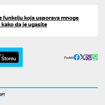
e funkciju koja usporava mnoge
 kako da je ugasite
Podeli:
GPT