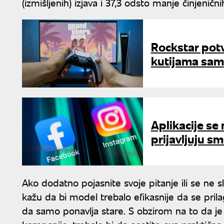
(izmišljenih) izjava i 37,3 odsto manje činjeničn
Rockstar potv
kutijama sam
Aplikacije se 
prijavljuju s
Ako dodatno pojasnite svoje pitanje ili se ne 
kažu da bi model trebalo efikasnije da se pri
da samo ponavlja stare. S obzirom na to da 