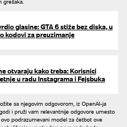
ih grešaka.
rdio glasine: GTA 6 stiže bez diska, u
o kodovi za preuzimanje
ne otvaraju kako treba: Korisnici
metnje u radu Instagrama i Fejsbuka
složite sa njegovim odgovorom, iz OpenAI-ja
lagodi i pruži vam relevantnije odgovore umesto
je ovo podrazumevani model za četbot ove