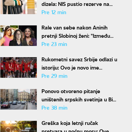
dizela: NIS pustio rezerve na
tržište, država ima dodatnu
Pre 12 min
zalihu
Rale van sebe nakon Aninih
pretnji Slobinoj ženi: "Između
Jelene i mene nikad ništa nije
Pre 23 min
bilo"
Rukometni savez Srbije odlazi u
istoriju: Ovo je novo ime
srpskog rukometa
Pre 29 min
Ponovo otvoreno pitanje
uništenih srpskih svetinja u BiH:
"Znaju ko ih je rušio, ali
Pre 38 min
odgovora nema"
Greška koja letnji ručak
pretvara u noćnu moru: Ove