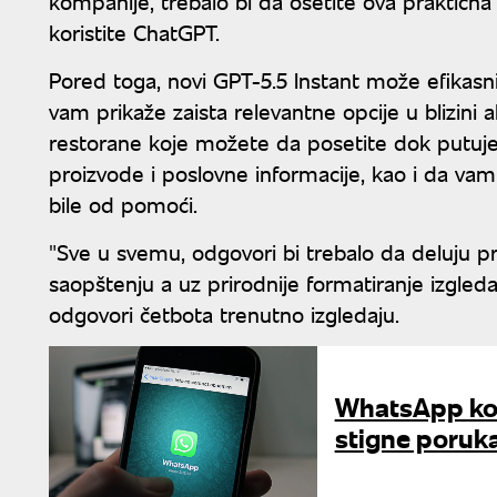
kompanije, trebalo bi da osetite ova praktič
koristite ChatGPT.
Pored toga, novi GPT-5.5 Instant može efikasn
vam prikaže zaista relevantne opcije u blizini
restorane koje možete da posetite dok putuj
proizvode i poslovne informacije, kao i da va
bile od pomoći.
"Sve u svemu, odgovori bi trebalo da deluju p
saopštenju a uz prirodnije formatiranje izgle
odgovori četbota trenutno izgledaju.
WhatsApp kor
stigne poruka,