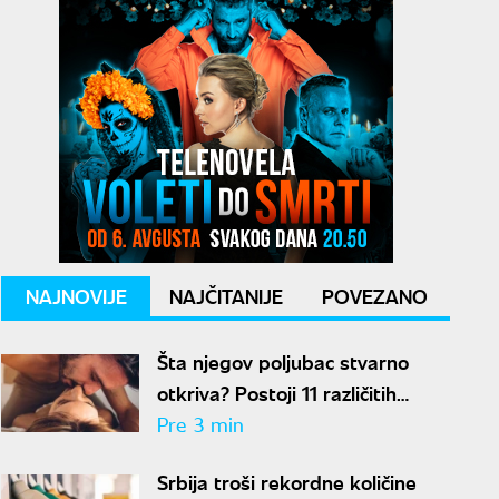
NAJNOVIJE
NAJČITANIJE
POVEZANO
Šta njegov poljubac stvarno
otkriva? Postoji 11 različitih
načina na koji vas ljubi
Pre 3 min
Srbija troši rekordne količine