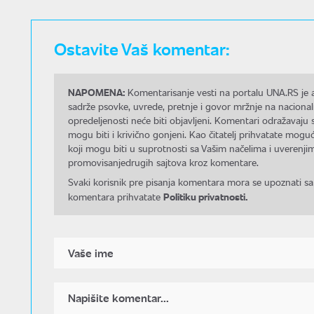
Ostavite Vaš komentar:
NAPOMENA:
Komentarisanje vesti na portalu UNA.RS je a
sadrže psovke, uvrede, pretnje i govor mržnje na nacional
opredeljenosti neće biti objavljeni. Komentari odražavaju 
mogu biti i krivično gonjeni. Kao čitatelj prihvatate mo
koji mogu biti u suprotnosti sa Vašim načelima i uverenjim
promovisanjedrugih sajtova kroz komentare.
Svaki korisnik pre pisanja komentara mora se upoznati sa
Politiku privatnosti.
komentara prihvatate