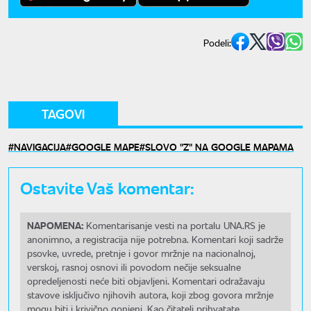
Podeli:
TAGOVI
NAVIGACIJA
GOOGLE MAPE
SLOVO "Z" NA GOOGLE MAPAMA
Ostavite Vaš komentar:
NAPOMENA:
Komentarisanje vesti na portalu UNA.RS je
anonimno, a registracija nije potrebna. Komentari koji sadrže
psovke, uvrede, pretnje i govor mržnje na nacionalnoj,
verskoj, rasnoj osnovi ili povodom nečije seksualne
opredeljenosti neće biti objavljeni. Komentari odražavaju
stavove isključivo njihovih autora, koji zbog govora mržnje
mogu biti i krivično gonjeni. Kao čitatelj prihvatate