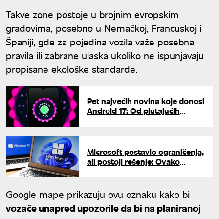
Takve zone postoje u brojnim evropskim
gradovima, posebno u Nemačkoj, Francuskoj i
Španiji, gde za pojedina vozila važe posebna
pravila ili zabrane ulaska ukoliko ne ispunjavaju
propisane ekološke standarde.
Pet najvećih novina koje donosi
Android 17: Od plutajućih
prozora do bolje zaštite od
krađe
Microsoft postavio ograničenja,
ali postoji rešenje: Ovako
možete instalirati Windows 11
na stariji računar
Google mape prikazuju ovu oznaku kako bi
vozače unapred upozorile da bi na planiranoj