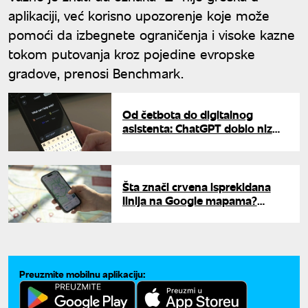
aplikaciji, već korisno upozorenje koje može
pomoći da izbegnete ograničenja i visoke kazne
tokom putovanja kroz pojedine evropske
gradove, prenosi Benchmark.
Od četbota do digitalnog
asistenta: ChatGPT dobio niz
novih mogućnosti
Šta znači crvena isprekidana
linija na Google mapama?
Mnogi korisnici ne znaju
odgovor
Preuzmite mobilnu aplikaciju: