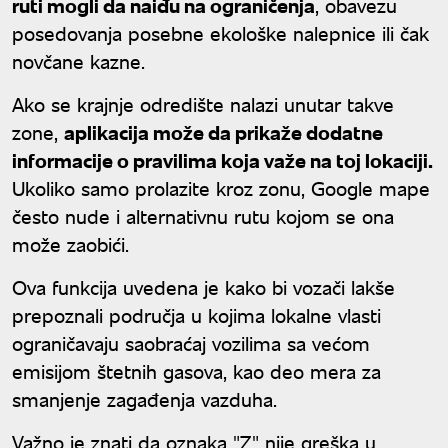
ruti mogli da naiđu na ograničenja
, obavezu
posedovanja posebne ekološke nalepnice ili čak
novčane kazne.
Ako se krajnje odredište nalazi unutar takve
zone,
aplikacija može da prikaže dodatne
informacije o pravilima koja važe na toj lokaciji.
Ukoliko samo prolazite kroz zonu, Google mape
često nude i alternativnu rutu kojom se ona
može zaobići.
Ova funkcija uvedena je kako bi vozači lakše
prepoznali područja u kojima lokalne vlasti
ograničavaju saobraćaj vozilima sa većom
emisijom štetnih gasova, kao deo mera za
smanjenje zagađenja vazduha.
Važno je znati da oznaka "Z" nije greška u