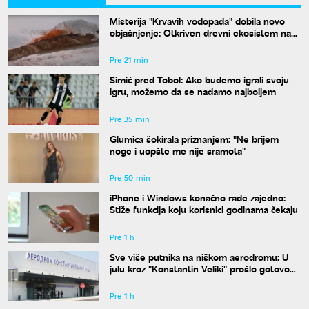
Misterija "Krvavih vodopada" dobila novo
objašnjenje: Otkriven drevni ekosistem na
Antarktiku
Pre 21 min
Simić pred Tobol: Ako budemo igrali svoju
igru, možemo da se nadamo najboljem
Pre 35 min
Glumica šokirala priznanjem: "Ne brijem
noge i uopšte me nije sramota"
Pre 50 min
iPhone i Windows konačno rade zajedno:
Stiže funkcija koju korisnici godinama čekaju
Pre 1 h
Sve više putnika na niškom aerodromu: U
julu kroz "Konstantin Veliki" prošlo gotovo
50.000 ljudi
Pre 1 h