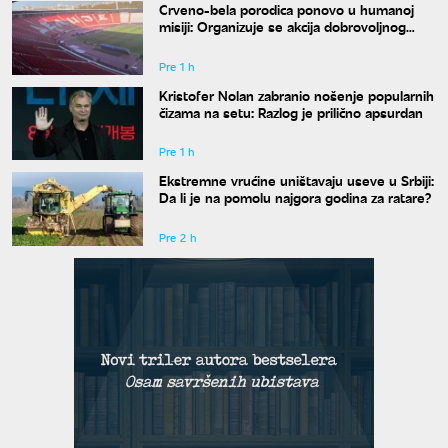
Crveno-bela porodica ponovo u humanoj
misiji: Organizuje se akcija dobrovoljnog
davanja krvi
Pre 1 h
Kristofer Nolan zabranio nošenje popularnih
čizama na setu: Razlog je prilično apsurdan
Pre 1 h
Ekstremne vrućine uništavaju useve u Srbiji:
Da li je na pomolu najgora godina za ratare?
Pre 2 h