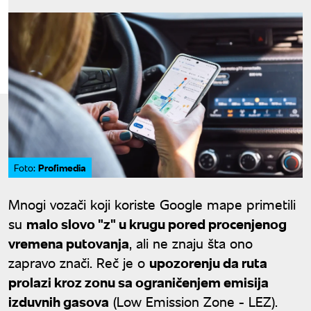
Profimedia
Foto:
Mnogi vozači koji koriste Google mape primetili
su
malo slovo "z" u krugu pored procenjenog
vremena putovanja
, ali ne znaju šta ono
zapravo znači. Reč je o
upozorenju da ruta
prolazi kroz zonu sa ograničenjem emisija
izduvnih gasova
(Low Emission Zone - LEZ).