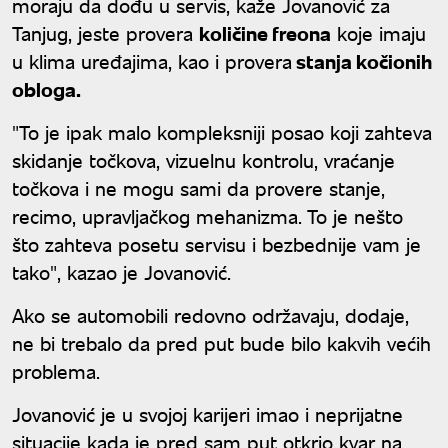
moraju da dođu u servis, kaže Jovanović za
Tanjug, jeste provera
količine freona
koje imaju
u klima uređajima, kao i provera
stanja kočionih
obloga.
"To je ipak malo kompleksniji posao koji zahteva
skidanje točkova, vizuelnu kontrolu, vraćanje
točkova i ne mogu sami da provere stanje,
recimo, upravljačkog mehanizma. To je nešto
što zahteva posetu servisu i bezbednije vam je
tako", kazao je Jovanović.
Ako se automobili redovno održavaju, dodaje,
ne bi trebalo da pred put bude bilo kakvih većih
problema.
Jovanović je u svojoj karijeri imao i neprijatne
situacije kada je pred sam put otkrio kvar na