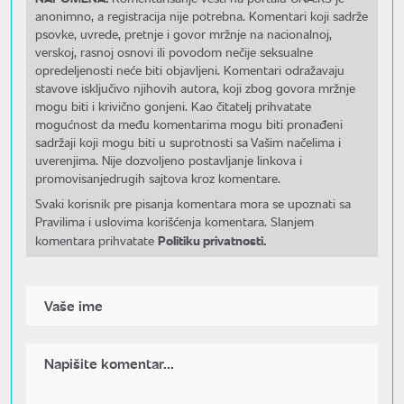
anonimno, a registracija nije potrebna. Komentari koji sadrže
psovke, uvrede, pretnje i govor mržnje na nacionalnoj,
verskoj, rasnoj osnovi ili povodom nečije seksualne
opredeljenosti neće biti objavljeni. Komentari odražavaju
stavove isključivo njihovih autora, koji zbog govora mržnje
mogu biti i krivično gonjeni. Kao čitatelj prihvatate
mogućnost da među komentarima mogu biti pronađeni
sadržaji koji mogu biti u suprotnosti sa Vašim načelima i
uverenjima. Nije dozvoljeno postavljanje linkova i
promovisanjedrugih sajtova kroz komentare.
Svaki korisnik pre pisanja komentara mora se upoznati sa
Pravilima i uslovima korišćenja komentara. Slanjem
Politiku privatnosti.
komentara prihvatate