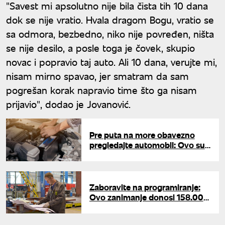
"Savest mi apsolutno nije bila čista tih 10 dana
dok se nije vratio. Hvala dragom Bogu, vratio se
sa odmora, bezbedno, niko nije povređen, ništa
se nije desilo, a posle toga je čovek, skupio
novac i popravio taj auto. Ali 10 dana, verujte mi,
nisam mirno spavao, jer smatram da sam
pogrešan korak napravio time što ga nisam
prijavio", dodao je Jovanović.
Pre puta na more obavezno
pregledajte automobil: Ovo su
najčešći kvarovi leti
Zaboravite na programiranje:
Ovo zanimanje donosi 158.000
dolara godišnje, a radnika nema
ni za lek