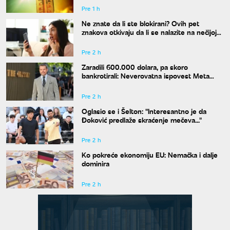
Pre 1 h
Ne znate da li ste blokirani? Ovih pet
znakova otkivaju da li se nalazite na nečijoj
"crnoj listi"
Pre 2 h
Zaradili 600.000 dolara, pa skoro
bankrotirali: Neverovatna ispovest Meta
Dejmona o paklu kroz koji je prošao
Pre 2 h
Oglasio se i Šelton: "Interesantno je da
Đoković predlaže skraćenje mečeva..."
Pre 2 h
Ko pokreće ekonomiju EU: Nemačka i dalje
dominira
Pre 2 h