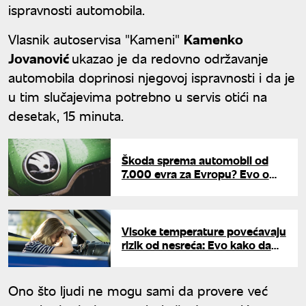
ispravnosti automobila.
Vlasnik autoservisa "Kameni"
Kamenko
Jovanović
ukazao je da redovno održavanje
automobila doprinosi njegovoj ispravnosti i da je
u tim slučajevima potrebno u servis otići na
desetak, 15 minuta.
Škoda sprema automobil od
7.000 evra za Evropu? Evo o
kojem modelu je reč
Visoke temperature povećavaju
rizik od nesreća: Evo kako da
zaštitite sebe i porodicu na
putu
Ono što ljudi ne mogu sami da provere već