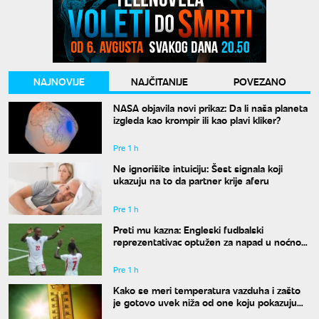
NAJNOVIJE
NAJČITANIJE
POVEZANO
NASA objavila novi prikaz: Da li naša planeta
izgleda kao krompir ili kao plavi kliker?
Pre 1 h
Ne ignorišite intuiciju: Šest signala koji
ukazuju na to da partner krije aferu
Pre 1 h
Preti mu kazna: Engleski fudbalski
reprezentativac optužen za napad u noćnom
klubu
Pre 1 h
Kako se meri temperatura vazduha i zašto
je gotovo uvek niža od one koju pokazuju
naši termometri