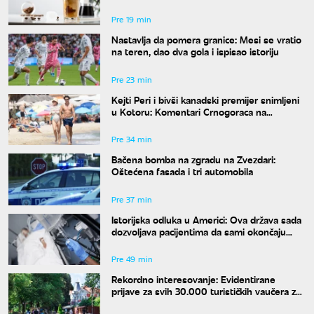
Pre 19 min
Nastavlja da pomera granice: Mesi se vratio
na teren, dao dva gola i ispisao istoriju
Pre 23 min
Kejti Peri i bivši kanadski premijer snimljeni
u Kotoru: Komentari Crnogoraca na
mrežama su hit
Pre 34 min
Bačena bomba na zgradu na Zvezdari:
Oštećena fasada i tri automobila
Pre 37 min
Istorijska odluka u Americi: Ova država sada
dozvoljava pacijentima da sami okončaju
život
Pre 49 min
Rekordno interesovanje: Evidentirane
prijave za svih 30.000 turističkih vaučera za
penzionere