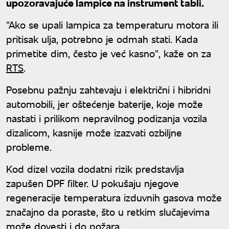
upozoravajuće lampice na instrument tabli.
"Ako se upali lampica za temperaturu motora ili
pritisak ulja, potrebno je odmah stati. Kada
primetite dim, često je već kasno", kaže on za
RTS
.
Posebnu pažnju zahtevaju i električni i hibridni
automobili, jer oštećenje baterije, koje može
nastati i prilikom nepravilnog podizanja vozila
dizalicom, kasnije može izazvati ozbiljne
probleme.
Kod dizel vozila dodatni rizik predstavlja
zapušen DPF filter. U pokušaju njegove
regeneracije temperatura izduvnih gasova može
značajno da poraste, što u retkim slučajevima
može dovesti i do požara.