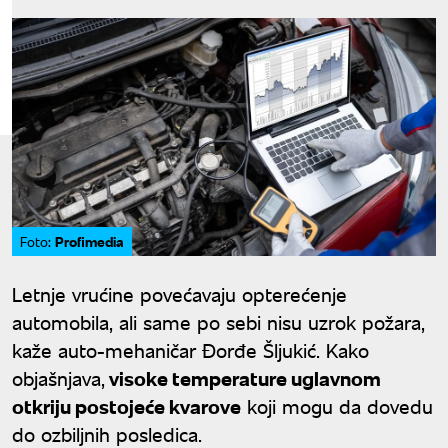
Profimedia
Foto:
Letnje vrućine povećavaju opterećenje
automobila, ali same po sebi nisu uzrok požara,
kaže auto-mehaničar Đorđe Šljukić. Kako
objašnjava,
visoke temperature uglavnom
otkriju postojeće kvarove
koji mogu da dovedu
do ozbiljnih posledica.