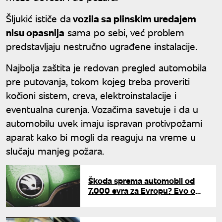
Šljukić ističe da
vozila sa plinskim uređajem
nisu opasnija
sama po sebi, već problem
predstavljaju nestručno ugrađene instalacije.
Najbolja zaštita je redovan pregled automobila
pre putovanja, tokom kojeg treba proveriti
kočioni sistem, creva, elektroinstalacije i
eventualna curenja. Vozačima savetuje i da u
automobilu uvek imaju ispravan protivpožarni
aparat kako bi mogli da reaguju na vreme u
slučaju manjeg požara.
Škoda sprema automobil od
7.000 evra za Evropu? Evo o
kojem modelu je reč