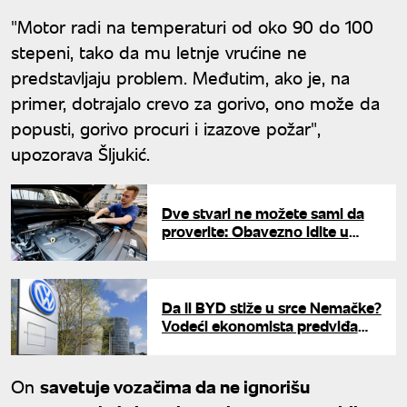
"Motor radi na temperaturi od oko 90 do 100
stepeni, tako da mu letnje vrućine ne
predstavljaju problem. Međutim, ako je, na
primer, dotrajalo crevo za gorivo, ono može da
popusti, gorivo procuri i izazove požar",
upozorava Šljukić.
Dve stvari ne možete sami da
proverite: Obavezno idite u
servis kod majstora pre odlaska
na odmor
Da li BYD stiže u srce Nemačke?
Vodeći ekonomista predviđa
radikalan scenario za posrnuli
Folksvagen
On
savetuje vozačima da ne ignorišu