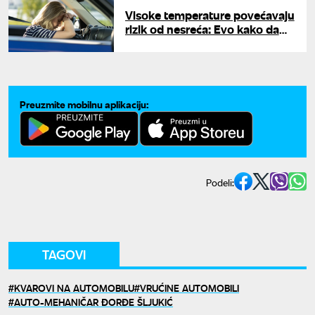
Visoke temperature povećavaju
rizik od nesreća: Evo kako da
zaštitite sebe i porodicu na
putu
Preuzmite mobilnu aplikaciju:
Podeli:
TAGOVI
KVAROVI NA AUTOMOBILU
VRUĆINE AUTOMOBILI
AUTO-MEHANIČAR ĐORĐE ŠLJUKIĆ