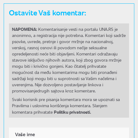
Ostavite Vaš komentar:
NAPOMENA:
Komentarisanje vesti na portalu UNA.RS je
anonimno, a registracija nije potrebna. Komentari koji sadrže
psovke, uvrede, pretnje i govor mržnje na nacionalnoj,
verskoj, rasnoj osnovi ili povodom nečije seksualne
opredeljenosti neće biti objavljeni. Komentari odražavaju
stavove isključivo njihovih autora, koji zbog govora mržnje
mogu biti i krivično gonjeni. Kao čitatelj prihvatate
mogućnost da među komentarima mogu biti pronađeni
sadržaji koji mogu biti u suprotnosti sa Vašim načelima i
uverenjima. Nije dozvoljeno postavljanje linkova i
promovisanjedrugih sajtova kroz komentare.
Svaki korisnik pre pisanja komentara mora se upoznati sa
Pravilima i uslovima korišćenja komentara. Slanjem
Politiku privatnosti.
komentara prihvatate