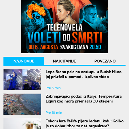
NAJNOVIJE
NAJČITANIJE
POVEZANO
Lepa Brena pala na nastupu u Budvi: Hitno
joj pritrčali u pomoć - isplivao video
Pre 3 min
Zabrinjavajući podaci iz Italije: Temperatura
Ligurskog mora premašila 30 stepeni
Pre 10 min
Tokom leta češće pijete ledenu kafu: Koliko
je to dobar izbor za naš organizam?