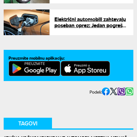
pred put
Električni automobili zahtevaju
poseban oprez: Jedan pogrešan
potez može izazvati kvar
Preuzmite mobilnu aplikaciju:
Podeli:
TAGOVI