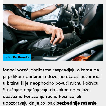
Profimedia
Foto:
Mnogi vozači godinama raspravljaju o tome da li
je prilikom parkiranja dovoljno ubaciti automobil
u brzinu ili je neophodno povući ručnu kočnicu.
Stručnjaci objašnjavaju da zakon ne nalaže
obavezno korišćenje ručne kočnice, ali
upozoravaju da je to ipak
bezbednije rešenje
,