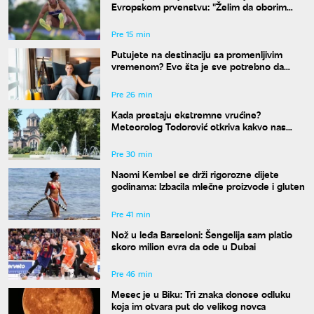
Evropskom prvenstvu: "Želim da oborim
državni rekord"
Pre 15 min
Putujete na destinaciju sa promenljivim
vremenom? Evo šta je sve potrebno da
spakujete
Pre 26 min
Kada prestaju ekstremne vrućine?
Meteorolog Todorović otkriva kakvo nas
vreme očekuje do kraja avgusta
Pre 30 min
Naomi Kembel se drži rigorozne dijete
godinama: Izbacila mlečne proizvode i gluten
Pre 41 min
Nož u leđa Barseloni: Šengelija sam platio
skoro milion evra da ode u Dubai
Pre 46 min
Mesec je u Biku: Tri znaka donose odluku
koja im otvara put do velikog novca