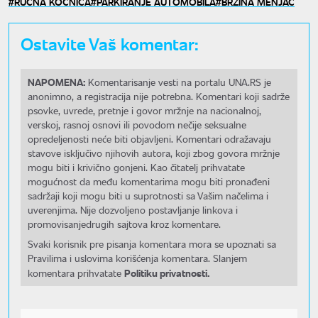
RUČNA KOČNICA
PARKIRANJE AUTOMOBILA
BRZINA MENJAČ
Ostavite Vaš komentar:
NAPOMENA:
Komentarisanje vesti na portalu UNA.RS je
anonimno, a registracija nije potrebna. Komentari koji sadrže
psovke, uvrede, pretnje i govor mržnje na nacionalnoj,
verskoj, rasnoj osnovi ili povodom nečije seksualne
opredeljenosti neće biti objavljeni. Komentari odražavaju
stavove isključivo njihovih autora, koji zbog govora mržnje
mogu biti i krivično gonjeni. Kao čitatelj prihvatate
mogućnost da među komentarima mogu biti pronađeni
sadržaji koji mogu biti u suprotnosti sa Vašim načelima i
uverenjima. Nije dozvoljeno postavljanje linkova i
promovisanjedrugih sajtova kroz komentare.
Svaki korisnik pre pisanja komentara mora se upoznati sa
Pravilima i uslovima korišćenja komentara. Slanjem
Politiku privatnosti.
komentara prihvatate