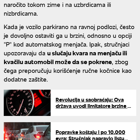
naročito tokom zime i na uzbrdicama ili
nizbrdicama.
Kada je vozilo parkirano na ravnoj podlozi, često
je dovoljno ostaviti ga u brzini, odnosno u opciji
"P" kod automatskog menjača. Ipak, stručnjaci
upozoravaju da
u slučaju kvara na menjaču ili
kvačilu automobil može da se pokrene
, zbog
čega preporučuju korišćenje ručne kočnice kao
dodatne zaštite.
Revolucija u saobraćaju: Ova
država uvodi limitatore brzine u
automobile čestih prekršioca
Popravke koštaju i po 10.000
evra: Stručnjak napravio listu