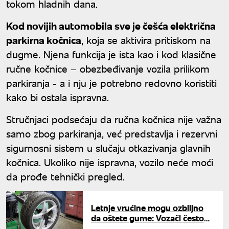
tokom hladnih dana.
Kod novijih automobila sve je češća električna
parkirna kočnica
, koja se aktivira pritiskom na
dugme. Njena funkcija je ista kao i kod klasične
ručne kočnice – obezbeđivanje vozila prilikom
parkiranja - a i nju je potrebno redovno koristiti
kako bi ostala ispravna.
Stručnjaci podsećaju da ručna kočnica nije važna
samo zbog parkiranja, već predstavlja i rezervni
sigurnosni sistem u slučaju otkazivanja glavnih
kočnica. Ukoliko nije ispravna, vozilo neće moći
da prođe tehnički pregled.
Letnje vrućine mogu ozbiljno
da oštete gume: Vozači često
zanemaruju važnu proveru