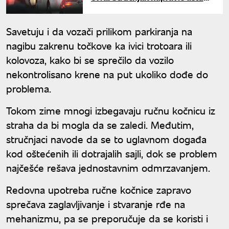
vozila koja su najveće
razočarenje na putevima
Savetuju i da vozači prilikom parkiranja na
nagibu zakrenu točkove ka ivici trotoara ili
kolovoza, kako bi se sprečilo da vozilo
nekontrolisano krene na put ukoliko dođe do
problema.
Tokom zime mnogi izbegavaju ručnu kočnicu iz
straha da bi mogla da se zaledi. Međutim,
stručnjaci navode da se to uglavnom događa
kod oštećenih ili dotrajalih sajli, dok se problem
najčešće rešava jednostavnim odmrzavanjem.
Redovna upotreba ručne kočnice zapravo
sprečava zaglavljivanje i stvaranje rđe na
mehanizmu, pa se preporučuje da se koristi i