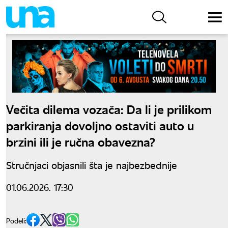
Večita dilema vozača: Da li je prilikom
parkiranja dovoljno ostaviti auto u
brzini ili je ručna obavezna?
Stručnjaci objasnili šta je najbezbednije
01.06.2026. 17:30
Podeli: