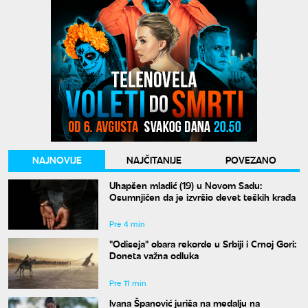
NAJNOVIJE
NAJČITANIJE
POVEZANO
Uhapšen mladić (19) u Novom Sadu:
Osumnjičen da je izvršio devet teških krađa
Pre 4 min
"Odiseja" obara rekorde u Srbiji i Crnoj Gori:
Doneta važna odluka
Pre 11 min
Ivana Španović juriša na medalju na