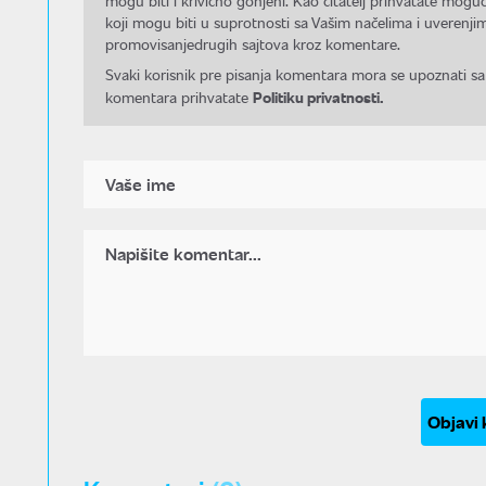
mogu biti i krivično gonjeni. Kao čitatelj prihvatate mo
koji mogu biti u suprotnosti sa Vašim načelima i uverenjim
promovisanjedrugih sajtova kroz komentare.
Svaki korisnik pre pisanja komentara mora se upoznati sa
Politiku privatnosti.
komentara prihvatate
Objavi