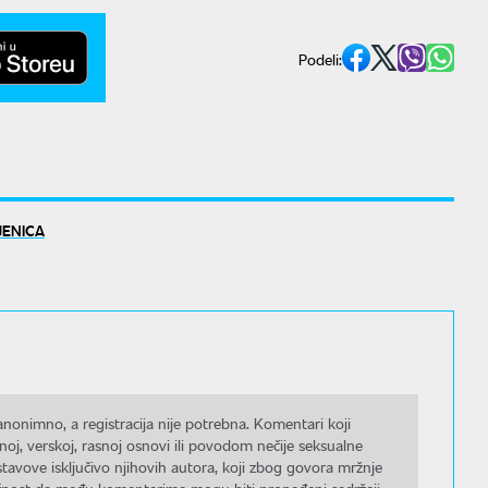
Podeli:
JENICA
nonimno, a registracija nije potrebna. Komentari koji
noj, verskoj, rasnoj osnovi ili povodom nečije seksualne
stavove isključivo njihovih autora, koji zbog govora mržnje