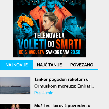
NAJNOVIJE
NAJČITANIJE
POVEZANO
Tanker pogođen raketom u
Ormuskom moreuzu: Emirati
optužili Iran za napad
Pre 4 min
Muž Tee Tairović povređen u