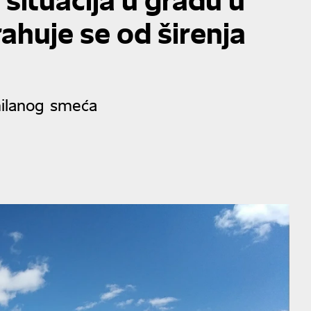
rahuje se od širenja
milanog smeća