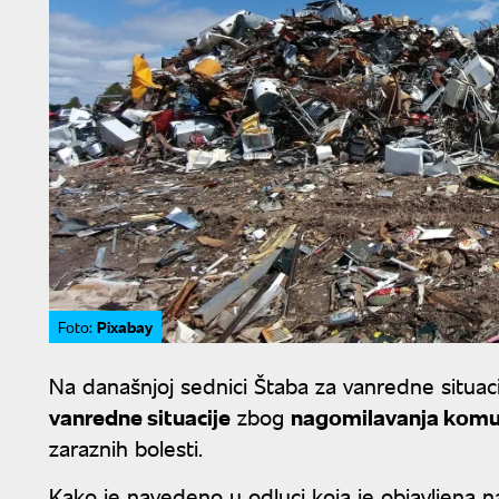
Pixabay
Foto:
Na današnjoj sednici Štaba za vanredne situac
vanredne situacije
zbog
nagomilavanja komu
zaraznih bolesti.
Kako je navedeno u odluci koja je objavljena na