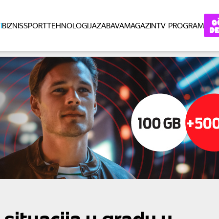
I
BIZNIS
SPORT
TEHNOLOGIJA
ZABAVA
MAGAZIN
TV PROGRAM
situacija u gradu u