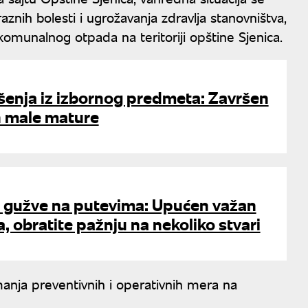
nih bolesti i ugrožavanja zdravlja stanovništva,
omunalnog otpada na teritoriji opštine Sjenica.
šenja iz izbornog predmeta: Završen
n male mature
je gužve na putevima: Upućen važan
, obratite pažnju na nekoliko stvari
manja preventivnih i operativnih mera na