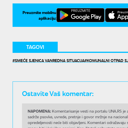
Preuzmite mobilnu
aplikaciju:
TAGOVI
SMEĆE SJENICA VANREDNA SITUACIJA
KOMUNALNI OTPAD S
Ostavite Vaš komentar:
NAPOMENA:
Komentarisanje vesti na portalu UNA.RS je a
sadrže psovke, uvrede, pretnje i govor mržnje na nacional
opredeljenosti neće biti objavljeni. Komentari odražavaju 