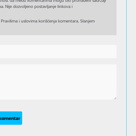
gućnost da među komentarima mogu biti pronađeni sadržaji
a. Nije dozvoljeno postavljanje linkova i
 Pravilima i uslovima korišćenja komentara. Slanjem
 komentar