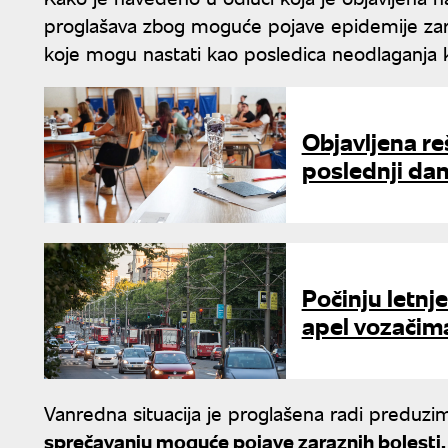
proglašava zbog moguće pojave epidemije zaraz
koje mogu nastati kao posledica neodlaganja k
Objavljena re
poslednji da
Počinju letn
apel vozačima
Vanredna situacija je proglašena radi preduzi
sprečavanju moguće pojave zaraznih bolesti.