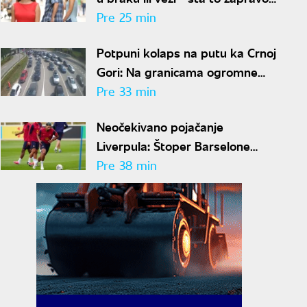
znači?
Pre 25 min
Potpuni kolaps na putu ka Crnoj
Gori: Na granicama ogromne
gužve, vozači upozoravaju na
Pre 33 min
jednu stvar
Neočekivano pojačanje
Liverpula: Štoper Barselone
stiže na Enfild
Pre 38 min