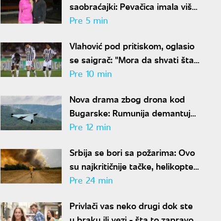
saobraćajki: Pevačica imala više
sreće
Pre 5 min
Vlahović pod pritiskom, oglasio
se saigrač: "Mora da shvati šta
želi i da se fokusira"
Pre 10 min
Nova drama zbog drona kod
Bugarske: Rumunija demantuje
da je letelica ušla iz njenog
Pre 12 min
vazdušnog prostora
Srbija se bori sa požarima: Ovo
su najkritičnije tačke, helikopteri
danima gase vatru
Pre 24 min
Privlači vas neko drugi dok ste
u braku ili vezi - šta to zapravo