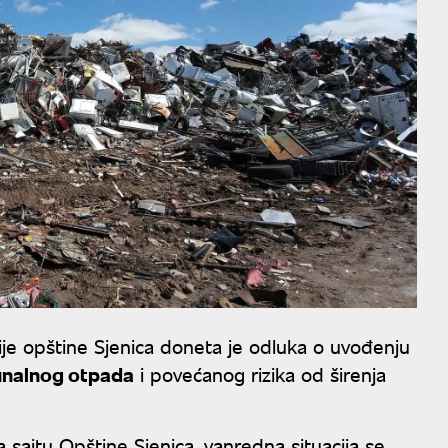
ije opštine Sjenica doneta je odluka o uvođenju
nalnog otpada
i povećanog rizika od širenja
 sajtu Opštine Sjenica, vanredna situacija se