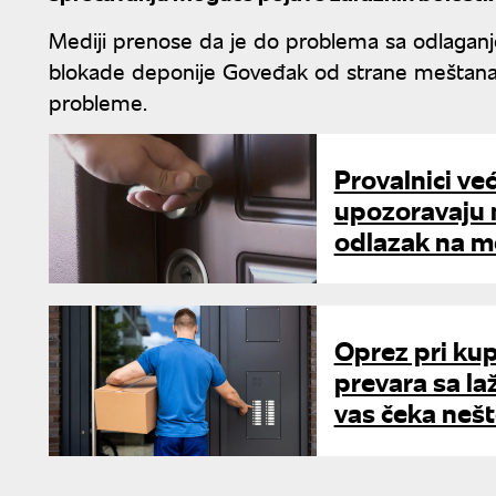
Mediji prenose da je do problema sa odlagan
blokade deponije Goveđak od strane meštana o
probleme.
Provalnici ve
upozoravaju n
odlazak na m
Oprez pri kup
prevara sa la
vas čeka neš