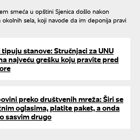
jem smeća u opštini Sjenica došlo nakon
kolnih sela, koji navode da im deponija pravi
ć tipuju stanove: Stručnjaci za UNU
a najveću grešku koju pravite pred
ore
ovini preko društvenih mreža: Širi se
žnim oglasima, platite paket, a onda
to sasvim drugo