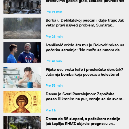
dronovima gađala grad, šestoro povređenih
Pre 19 min
Borba u Deliblatskoj peščari i dalje traje: Jak
vetar pravi najveći problem, Šumarak
odbranjen
Pre 26 min
Ivanišević otkrio šta mu je Đoković rekao na
početku saradnje: "Ne može sa mnom da
radi onaj ko ne razume moja ludila"
Pre 41 min
Pijete ovu vrstu kafe i preskačete doručak?
Jutarnja bomba koja povećava holesterol
Pre 56 min
Danas je Sveti Pantelejmon: Započnite
posao ili krenite na put, veruje se da svetac
blagosilja svaki rad
Pre 1 h
Danas do 36 stepeni, a početkom nedelje
još toplije: RHMZ objavio prognozu za
naredne dane