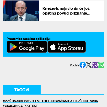
Knežević najavio da će još
opština povući priznanje
Kosova: "Posle Zete,
otpriznavanje u Pljevljima,
Andrijevici, Beranu..."
Preuzmite mobilnu aplikaciju:
Podeli:
TAGOVI
PRIŠTINA
KOSOVO I METOHIJA
GRAČANICA HAPŠENJE SRBA
GRAČANICA PROTEST