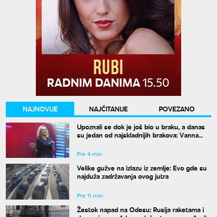
NAJNOVIJE
NAJČITANIJE
POVEZANO
Upoznali se dok je još bio u braku, a danas
su jedan od najskladnijih brakova: Vanna
otkrila tajnu duge ljubavi
Pre 4 min
Velike gužve na izlazu iz zemlje: Evo gde su
najduža zadržavanja ovog jutra
Pre 11 min
Žestok napad na Odesu: Rusija raketama i