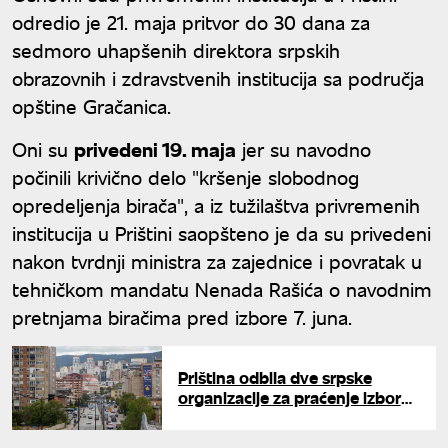
odredio je 21. maja pritvor do 30 dana za
sedmoro uhapšenih direktora srpskih
obrazovnih i zdravstvenih institucija sa područja
opštine Gračanica.
Oni su
privedeni 19. maja
jer su navodno
počinili krivično delo "kršenje slobodnog
opredeljenja birača", a iz tužilaštva privremenih
institucija u Prištini saopšteno je da su privedeni
nakon tvrdnji ministra za zajednice i povratak u
tehničkom mandatu Nenada Rašića o navodnim
pretnjama biračima pred izbore 7. juna.
Priština odbila dve srpske
organizacije za praćenje izbora:
Sporan naziv Kosovo i Metohija