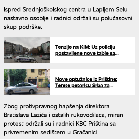
Ispred Srednjoškolskog centra u Lapljem Selu
nastavno osoblje i radnici održali su polučasovni
skup podrške.
Tenzije na KiM: Uz policiju
postavljene nove table sa
imenima ulica u severnom delu
Kosovske Mitrovice
Nove optužnice iz Prištine:
Terete petoricu Srba za
navodne ratne zločine i traže
suđenje u odsustvu
Zbog protivpravnog hapšenja direktora
Bratislava Lazića i ostalih rukovodilaca, miran
protest održali su i radnici KBC Priština sa
privremenim sedištem u Gračanici.