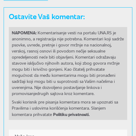
Ostavite Vaš komentar:
NAPOMENA:
Komentarisanje vesti na portalu UNA.RS je
anonimno, a registracija nije potrebna. Komentari koji sadrže
psovke, uvrede, pretnje i govor mržnje na nacionalnoj,
verskoj, rasnoj osnovi ili povodom nečije seksualne
opredeljenosti neće biti objavljeni. Komentari odražavaju
stavove isključivo njihovih autora, koji zbog govora mržnje
mogu biti i krivično gonjeni. Kao čitatelj prihvatate
mogućnost da među komentarima mogu biti pronađeni
sadržaji koji mogu biti u suprotnosti sa Vašim načelima i
uverenjima. Nije dozvoljeno postavljanje linkova i
promovisanjedrugih sajtova kroz komentare.
Svaki korisnik pre pisanja komentara mora se upoznati sa
Pravilima i uslovima korišćenja komentara. Slanjem
Politiku privatnosti.
komentara prihvatate