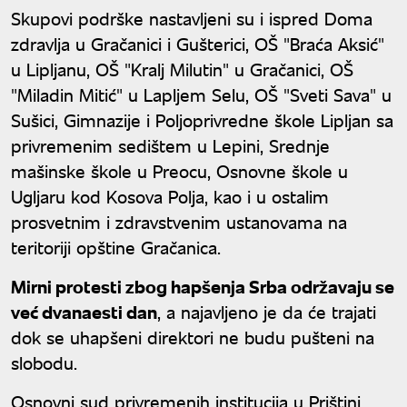
Skupovi podrške nastavljeni su i ispred Doma
zdravlja u Gračanici i Gušterici, OŠ "Braća Aksić"
u Lipljanu, OŠ "Kralj Milutin" u Gračanici, OŠ
"Miladin Mitić" u Lapljem Selu, OŠ "Sveti Sava" u
Sušici, Gimnazije i Poljoprivredne škole Lipljan sa
privremenim sedištem u Lepini, Srednje
mašinske škole u Preocu, Osnovne škole u
Ugljaru kod Kosova Polja, kao i u ostalim
prosvetnim i zdravstvenim ustanovama na
teritoriji opštine Gračanica.
Mirni protesti zbog hapšenja Srba održavaju se
već dvanaesti dan
, a najavljeno je da će trajati
dok se uhapšeni direktori ne budu pušteni na
slobodu.
Osnovni sud privremenih institucija u Prištini