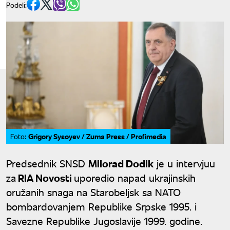
Podeli:
Grigory Sysoyev / Zuma Press / Profimedia
Foto:
Predsednik SNSD
Milorad Dodik
je u intervjuu
za
RIA Novosti
uporedio napad ukrajinskih
oružanih snaga na Starobeljsk sa NATO
bombardovanjem Republike Srpske 1995. i
Savezne Republike Jugoslavije 1999. godine.