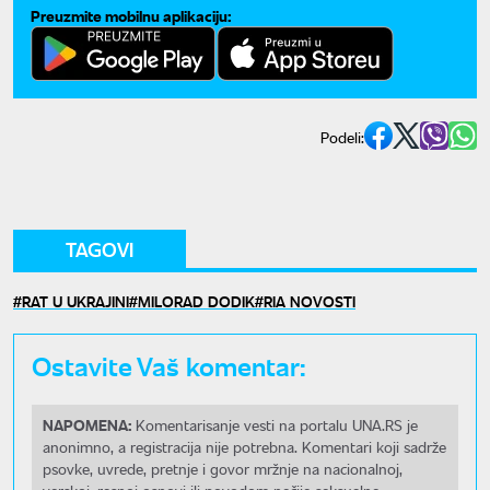
Preuzmite mobilnu aplikaciju:
Podeli:
TAGOVI
RAT U UKRAJINI
MILORAD DODIK
RIA NOVOSTI
Ostavite Vaš komentar:
NAPOMENA:
Komentarisanje vesti na portalu UNA.RS je
anonimno, a registracija nije potrebna. Komentari koji sadrže
psovke, uvrede, pretnje i govor mržnje na nacionalnoj,