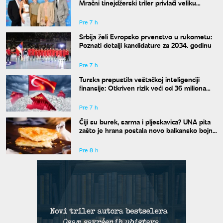
Mračni tinejdžerski triler privlači veliku
pažnju
Pre 7 h
Srbija želi Evropsko prvenstvo u rukometu:
Poznati detalji kandidature za 2034. godinu
Pre 7 h
Turska prepustila veštačkoj inteligenciji
finansije: Otkriven rizik veći od 36 miliona
evra
Pre 7 h
Čiji su burek, sarma i pljeskavica? UNA pita
zašto je hrana postala novo balkansko bojno
polje
Pre 8 h