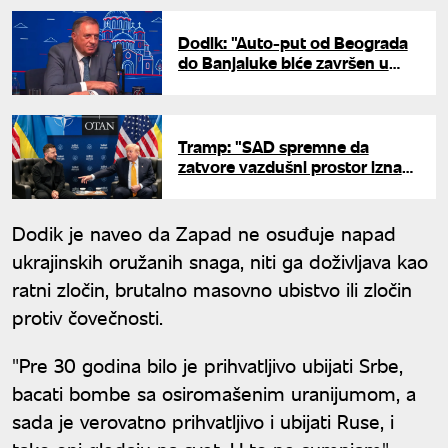
Dodik: "Auto-put od Beograda
do Banjaluke biće završen u
naredne četiri godine"
Tramp: "SAD spremne da
zatvore vazdušni prostor iznad
Ukrajine ako bude potrebno"
Dodik je naveo da Zapad ne osuđuje napad
ukrajinskih oružanih snaga, niti ga doživljava kao
ratni zločin, brutalno masovno ubistvo ili zločin
protiv čovečnosti.
"Pre 30 godina bilo je prihvatljivo ubijati Srbe,
bacati bombe sa osiromašenim uranijumom, a
sada je verovatno prihvatljivo i ubijati Ruse, i