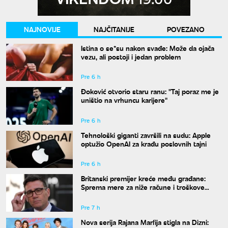
NAJNOVIJE
NAJČITANIJE
POVEZANO
Istina o se*su nakon svađe: Može da ojača
vezu, ali postoji i jedan problem
Pre 6 h
Đoković otvorio staru ranu: "Taj poraz me je
uništio na vrhuncu karijere"
Pre 6 h
Tehnološki giganti završili na sudu: Apple
optužio OpenAI za krađu poslovnih tajni
Pre 6 h
Britanski premijer kreće među građane:
Sprema mere za niže račune i troškove
života
Pre 7 h
Nova serija Rajana Marfija stigla na Dizni: