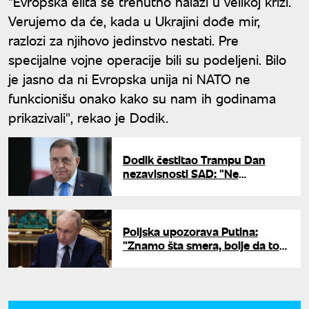
"Evropska elita se trenutno nalazi u velikoj krizi.
Verujemo da će, kada u Ukrajini dođe mir,
razlozi za njihovo jedinstvo nestati. Pre
specijalne vojne operacije bili su podeljeni. Bilo
je jasno da ni Evropska unija ni NATO ne
funkcionišu onako kako su nam ih godinama
prikazivali", rekao je Dodik.
Dodik čestitao Trampu Dan
nezavisnosti SAD: "Ne
zaboravimo prijateljstvo naših
naroda"
Poljska upozorava Putina:
"Znamo šta smera, bolje da to
ne radi"