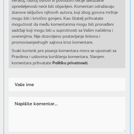
verskoj, rasnoj osnovi ili povodom nečije seksualne
opredeljenosti neće biti objavljeni. Komentari odražavaju
stavove isključivo njihovih autora, koji zbog govora mržnje
mogu biti i krivično gonjeni. Kao čitatelj prihvatate
mogućnost da među komentarima mogu biti pronađeni
sadržaji koji mogu biti u suprotnosti sa Vašim načelima i
uverenjima. Nije dozvoljeno postavljanje linkova i
promovisanjedrugih sajtova kroz komentare.
Svaki korisnik pre pisanja komentara mora se upoznati sa
Pravilima i uslovima korišćenja komentara. Slanjem
Politiku privatnosti.
komentara prihvatate