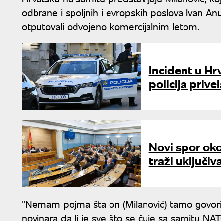
odbrane i spoljnih i evropskih poslova Ivan An
otputovali odvojeno komercijalnim letom.
Incident u Hrv
policija prive
Novi spor oko
traži uključi
"Nemam pojma šta on (Milanović) tamo govori",
novinara da li je sve što se čuje sa samitu 