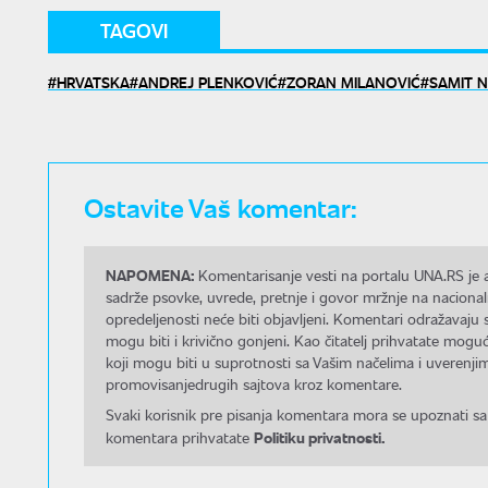
TAGOVI
HRVATSKA
ANDREJ PLENKOVIĆ
ZORAN MILANOVIĆ
SAMIT N
Ostavite Vaš komentar:
NAPOMENA:
Komentarisanje vesti na portalu UNA.RS je a
sadrže psovke, uvrede, pretnje i govor mržnje na nacional
opredeljenosti neće biti objavljeni. Komentari odražavaju 
mogu biti i krivično gonjeni. Kao čitatelj prihvatate mo
koji mogu biti u suprotnosti sa Vašim načelima i uverenjim
promovisanjedrugih sajtova kroz komentare.
Svaki korisnik pre pisanja komentara mora se upoznati sa
Politiku privatnosti.
komentara prihvatate