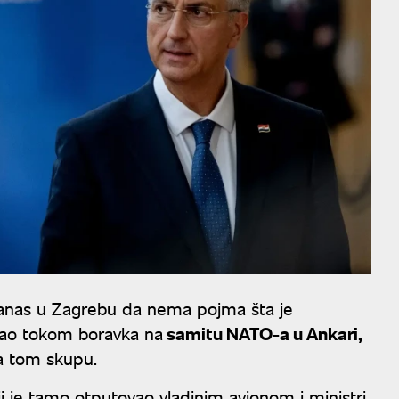
 danas u Zagrebu da nema pojma šta je
ivao tokom boravka na
samitu NATO-a u Ankari,
na tom skupu.
ji je tamo otputovao vladinim avionom i ministri