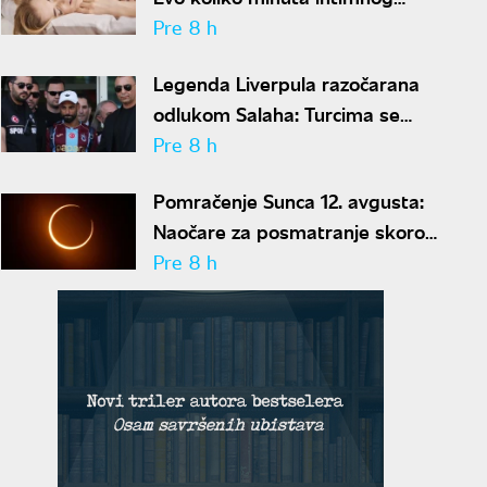
odnosa je ženi potrebno da bi
Pre 8 h
bila potpuno zadovoljna
Legenda Liverpula razočarana
odlukom Salaha: Turcima se
neće dopasti ove reči
Pre 8 h
Pomračenje Sunca 12. avgusta:
Naočare za posmatranje skoro
rasprodate
Pre 8 h