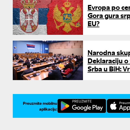
Evropa po cen
Gora gura srp
EU?
Narodna skup
Deklaraciju o
Srba u BiH: V
Preuzmite mobilnu
aplikaciju: