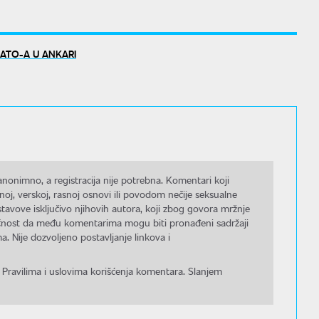
ATO-A U ANKARI
nonimno, a registracija nije potrebna. Komentari koji
noj, verskoj, rasnoj osnovi ili povodom nečije seksualne
stavove isključivo njihovih autora, koji zbog govora mržnje
gućnost da među komentarima mogu biti pronađeni sadržaji
a. Nije dozvoljeno postavljanje linkova i
 Pravilima i uslovima korišćenja komentara. Slanjem