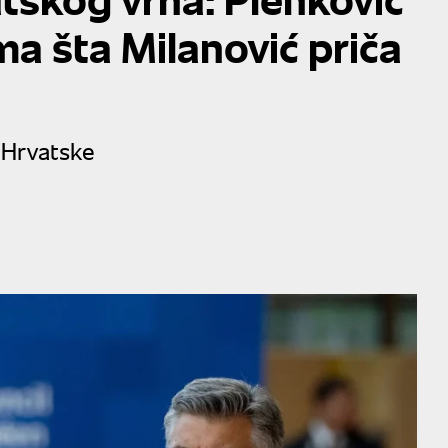
a šta Milanović priča
 Hrvatske