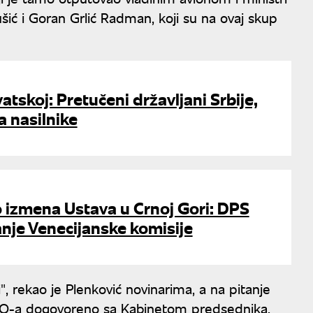
ušić i Goran Grlić Radman, koji su na ovaj skup
atskoj: Pretučeni državljani Srbije,
la nasilnike
 izmena Ustava u Crnoj Gori: DPS
vanje Venecijanske komisije
 rekao je Plenković novinarima, a na pitanje
NATO-a dogovoreno sa Kabinetom predsednika,