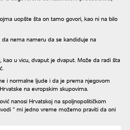
ma uopšte šta on tamo govori, kao ni na bilo
avu da nema nameru da se kandiduje na
li, kao u vicu, dvaput je dvaput. Može da radi šta
ć.
ojne i normalne ljude i da je prema njegovom
ju Hrvatske na evropskim skupovima.
ović nanosi Hrvatskoj na spoljnopolitičkom
 navodi " mi jedno vreme možemo praviti da oni