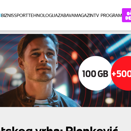
I
BIZNIS
SPORT
TEHNOLOGIJA
ZABAVA
MAGAZIN
TV PROGRAM
atskog vrha: Plenković