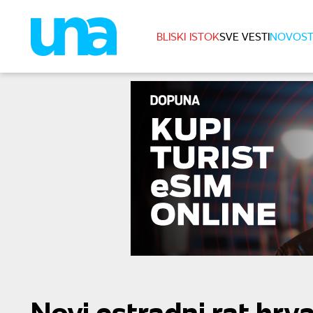
BLISKI ISTOK
SVE VESTI
NOVOST
Novi estradni rat hrv