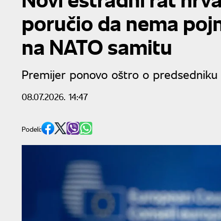
poručio da nema pojm
na NATO samitu
Premijer ponovo oštro o predsedniku
08.07.2026. 14:47
Podeli: