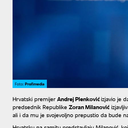
Profimedia
Foto:
Hrvatski premijer
Andrej Plenković
izjavio je
predsednik Republike
Zoran Milanović
izjavlj
ali i da mu je svojevoljno prepustio da bude 
Hrvatsku na samitu predstavljaju Milanović, ko