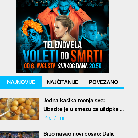
NAJNOVIJE
NAJČITANIJE
POVEZANO
Jedna kašika menja sve:
Ubacite je u smesu za uštipke i
biće mekani kao duša
Pre 7 min
Brzo našao novi posao: Dalić