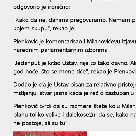
odgovorio je ironično:
"Kako da ne, danima pregovaramo. Nemam poj
kojem skupu", rekao je.
Plenković je komentarisao i Milanovićevu izj
narednim parlamentarnim izborima.
"Jedanput je kršio Ustav, nije to tako davno. A
god hoće, što se mene tiče", rekao je Plenkovi
Dodao je da je Ustav pisan za relativno prist
mišljenju, stvar jasna kada je reč o zastupan
Plenković tvrdi da su razmere štete koju Milan
planu toliko velike i dalekosežni da se, kako
ne postoje, ali su tu".