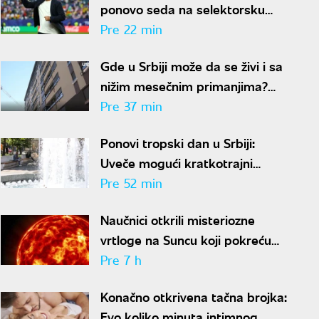
ponovo seda na selektorsku
klupu za pet miliona evra
Pre 22 min
godišnje
Gde u Srbiji može da se živi i sa
nižim mesečnim primanjima?
Ovih sedam gradova spada u
Pre 37 min
idealne
Ponovi tropski dan u Srbiji:
Uveče mogući kratkotrajni
pljuskovi sa grmljavinom
Pre 52 min
Naučnici otkrili misteriozne
vrtloge na Suncu koji pokreću
solarne baklje
Pre 7 h
Konačno otkrivena tačna brojka:
Evo koliko minuta intimnog