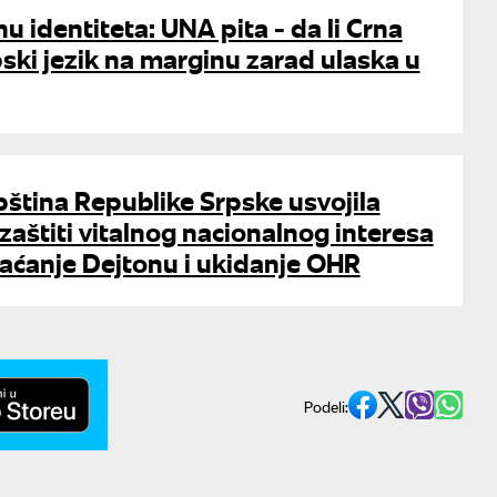
u identiteta: UNA pita - da li Crna
ski jezik na marginu zarad ulaska u
ština Republike Srpske usvojila
 zaštiti vitalnog nacionalnog interesa
raćanje Dejtonu i ukidanje OHR
Podeli: