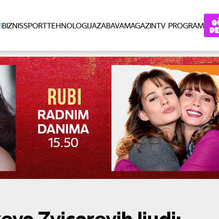
I
BIZNIS
SPORT
TEHNOLOGIJA
ZABAVA
MAGAZIN
TV PROGRAM
kove Zvicerovih ljudi: