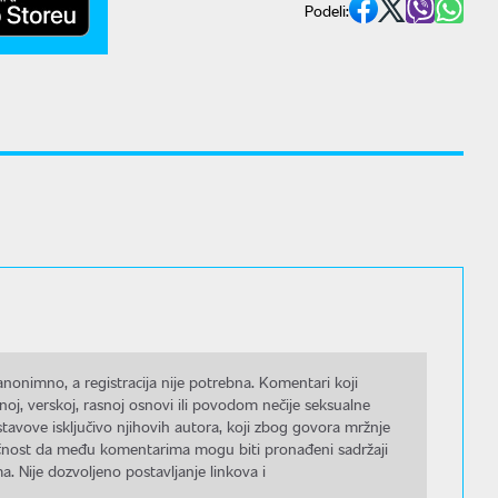
Podeli:
nonimno, a registracija nije potrebna. Komentari koji
noj, verskoj, rasnoj osnovi ili povodom nečije seksualne
stavove isključivo njihovih autora, koji zbog govora mržnje
gućnost da među komentarima mogu biti pronađeni sadržaji
a. Nije dozvoljeno postavljanje linkova i