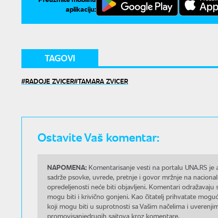
aplikaciju:
TAGOVI
RADOJE ZVICER
TAMARA ZVICER
Ostavite Vaš komentar:
NAPOMENA:
Komentarisanje vesti na portalu UNA.RS je a
sadrže psovke, uvrede, pretnje i govor mržnje na nacional
opredeljenosti neće biti objavljeni. Komentari odražavaju 
mogu biti i krivično gonjeni. Kao čitatelj prihvatate mo
koji mogu biti u suprotnosti sa Vašim načelima i uverenjim
promovisanjedrugih sajtova kroz komentare.