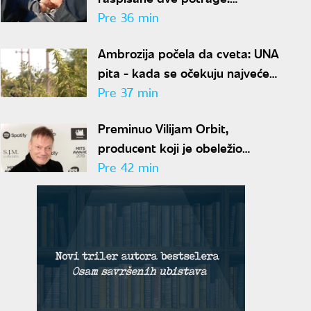
Specijalci uhapsili osumnjičenog
Pre 36 min
u Beogradu, određen mu
Ambrozija počela da cveta: UNA
pritvor
pita - kada se očekuju najveće
koncentracije polena i kako da
Pre 37 min
se zaštitimo?
Preminuo Vilijam Orbit,
producent koji je obeležio
karijere Madone, Blur i Britni
Pre 42 min
Spirs