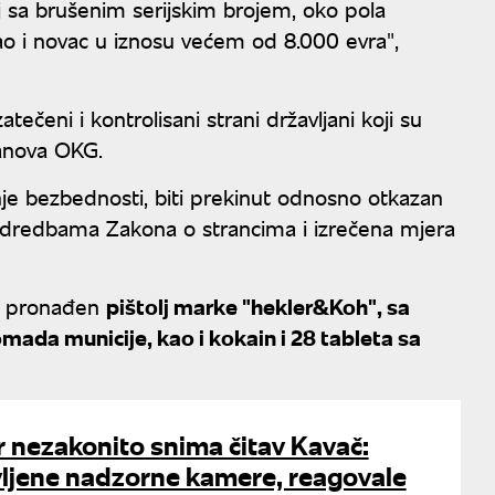
j sa brušenim serijskim brojem, oko pola
ao i novac u iznosu većem od 8.000 evra",
ečeni i kontrolisani strani državljani koji su
članova OKG.
nje bezbednosti, biti prekinut odnosno otkazan
 odredbama Zakona o strancima i izrečena mjera
je pronađen
pištolj marke "hekler&Koh", sa
mada municije, kao i kokain i 28 tableta sa
 nezakonito snima čitav Kavač:
ljene nadzorne kamere, reagovale