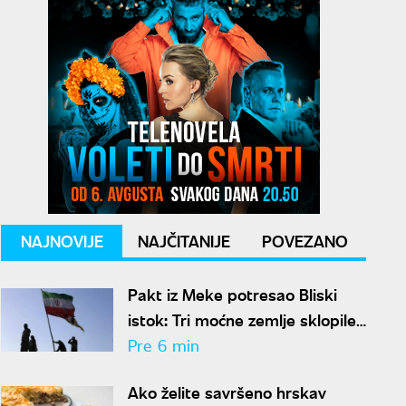
NAJNOVIJE
NAJČITANIJE
POVEZANO
Pakt iz Meke potresao Bliski
istok: Tri moćne zemlje sklopile
odbrambeni savez, Iran poziva
Pre 6 min
na jedinstvo
Ako želite savršeno hrskav