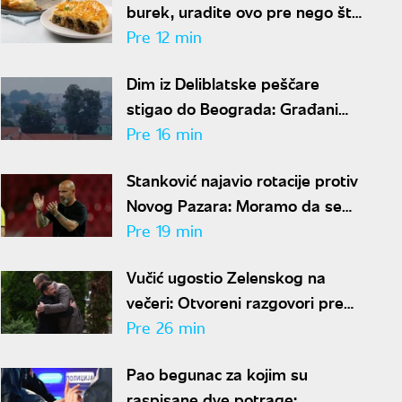
burek, uradite ovo pre nego što
ga stavite u rernu
Pre 12 min
Dim iz Deliblatske peščare
stigao do Beograda: Građani
prijavljuju jak miris paljevine
Pre 16 min
Stanković najavio rotacije protiv
Novog Pazara: Moramo da se
spremimo za Hapoel
Pre 19 min
Vučić ugostio Zelenskog na
večeri: Otvoreni razgovori pred
zvanične sastanke
Pre 26 min
Pao begunac za kojim su
raspisane dve potrage: