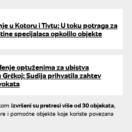
e u Kotoru i Tivtu: U toku potraga za
tine specijalaca opkolilo objekte
enje optuženima za ubistva
 Grčkoj: Sudija prihvatila zahtev
vokata
likom
izvršeni su pretresi više od 30 objekata
,
ore i pomoćne objekte koje koriste povezana