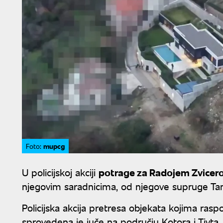
mupcg
Foto:
U policijskoj akciji
potrage za Radojem Zvice
njegovim saradnicima, od njegove supruge Tama
Policijska akcija pretresa objekata kojima ras
sprovedena je juče na području Kotora i Tivta.