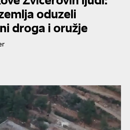
zemlja oduzeli
ni droga i oružje
er