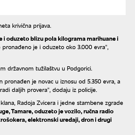
eta krivična prijava.
 i oduzeto blizu pola kilograma marihuane i
ce pronađeno je i oduzeto oko 3.000 evra",
em državnom tužilaštvu u Podgorici.
nin pronađen je novac u iznosu od 5.350 evra, a
adi daljih provera", dodaju iz policije.
g" klana, Radoja Zvicera i jedne stambene zgrade
ge, Tamare, oduzeto je vozilo, ručna radio
rošokera, elektronski uređaji, dron i drugi