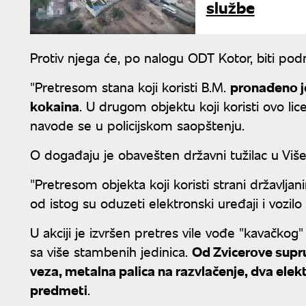
službe
Protiv njega će, po nalogu ODT Kotor, biti podn
"Pretresom stana koji koristi B.M.
pronađeno je
kokaina
. U drugom objektu koji koristi ovo li
navode se u policijskom saopštenju.
O događaju je obavešten državni tužilac u Viš
"Pretresom objekta koji koristi strani državlja
od istog su oduzeti elektronski uređaji i vozilo r
U akciji je izvršen pretres vile vođe "kavačko
sa više stambenih jedinica.
Od Zvicerove supru
veza, metalna palica na razvlačenje, dva elekt
predmeti
.