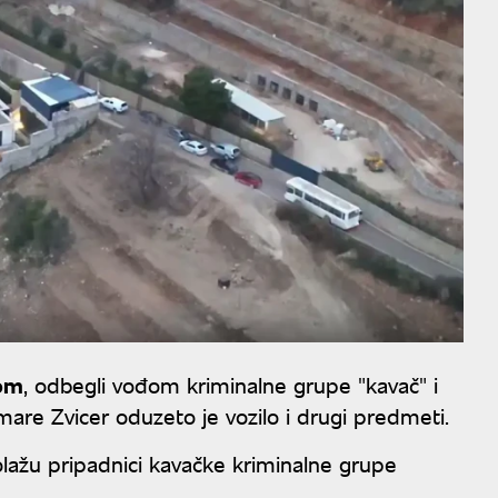
rom
, odbegli vođom kriminalne grupe "kavač" i
re Zvicer oduzeto je vozilo i drugi predmeti.
polažu pripadnici kavačke kriminalne grupe