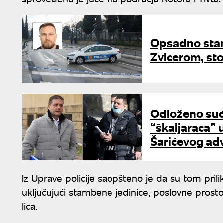
Opsadno stanj
Zvicerom, sto
Odloženo suđ
“škaljaraca” u
Šarićevog ad
Iz Uprave policije saopšteno je da su tom pri
uključujući stambene jedinice, poslovne prost
lica.