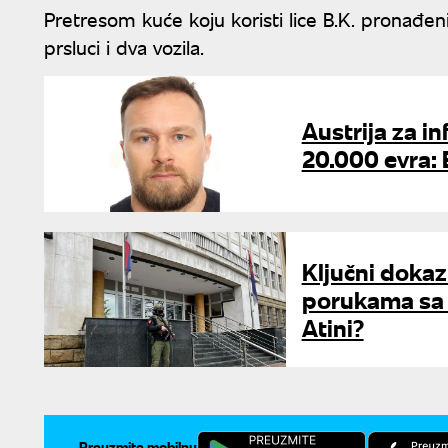
Pretresom kuće koju koristi lice B.K. pronađeni
prsluci i dva vozila.
Austrija za i
20.000 evra: 
Ključni dokaz
porukama sa "
Atini?
Preuzmite mobilnu