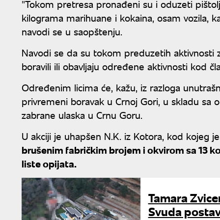
"Tokom pretresa pronađeni su i oduzeti pištol
kilograma marihuane i kokaina, osam vozila, k
navodi se u saopštenju.
Navodi se da su tokom preduzetih aktivnosti zat
boravili ili obavljaju određene aktivnosti kod 
Određenim licima će, kažu, iz razloga unutraš
privremeni boravak u Crnoj Gori, u skladu sa
zabrane ulaska u Crnu Goru.
U akciji je uhapšen N.K. iz Kotora, kod kojeg 
brušenim fabričkim brojem i okvirom sa 13 ko
liste opijata.
Tamara Zvicer
Svuda postav