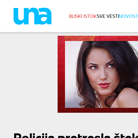
BLISKI ISTOK
SVE VESTI
NOVOST
Policija pretresla šte