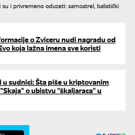
 su i privremeno oduzeti: samostrel, balistički
nformacije o Zviceru nudi nagradu od
Evo koja lažna imena sve koristi
i u sudnici: Šta piše u kriptovanim
Skaja" o ubistvu "škaljaraca" u