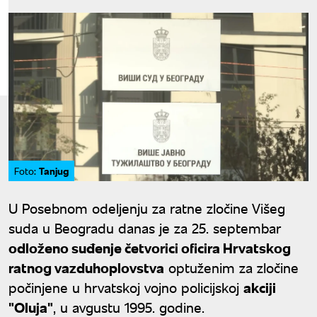
Tanjug
Foto:
U Posebnom odeljenju za ratne zločine Višeg
suda u Beogradu danas je za 25. septembar
odloženo suđenje četvorici oficira Hrvatskog
ratnog vazduhoplovstva
optuženim za zločine
počinjene u hrvatskoj vojno policijskoj
akciji
"Oluja"
, u avgustu 1995. godine.