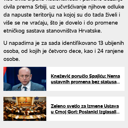
civila prema Srbiji, uz učvršćivanje njihove odluke
da napuste teritoriju na kojoj su do tada živeli i
više se ne vraćaju, što je dovelo i do promene
etničkog sastava stanovništva Hrvatske.
U napadima je za sada identifikovano 13 ubijenih
osoba, od kojih je četvoro dece, kao i 24 ranjene
osobe.
Knežević poručio Spajiću: Nema
ustavnih promena bez statusa
srpskog jezika
Zeleno svetlo za izmene Ustava
u Crnoj Gori: Poslanici izglasali
pokretanje procedure