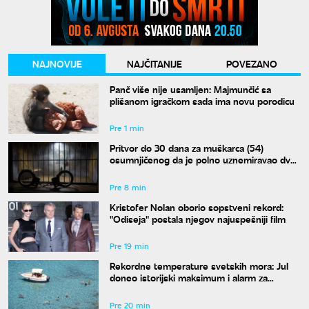
NAJNOVIJE
NAJČITANIJE
POVEZANO
Panč više nije usamljen: Majmunčić sa
plišanom igračkom sada ima novu porodicu
Pre 1 min
Pritvor do 30 dana za muškarca (54)
osumnjičenog da je polno uznemiravao dve
maloletnice
Pre 8 min
Kristofer Nolan oborio sopstveni rekord:
"Odiseja" postala njegov najuspešniji film
Pre 19 min
Rekordne temperature svetskih mora: Jul
doneo istorijski maksimum i alarm za
naučnike
Pre 20 min