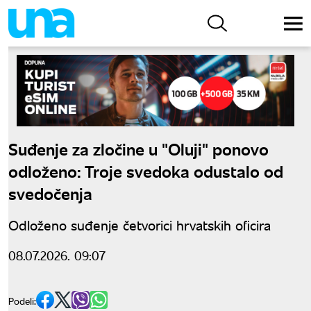
Suđenje za zločine u "Oluji" ponovo
odloženo: Troje svedoka odustalo od
svedočenja
Odloženo suđenje četvorici hrvatskih oficira
08.07.2026. 09:07
Podeli: