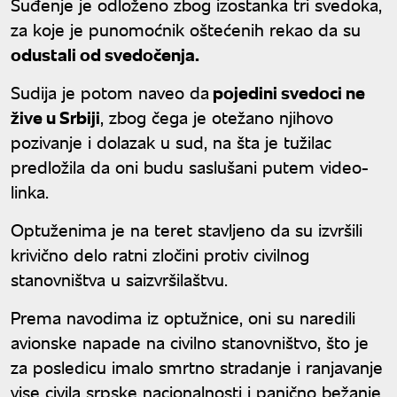
Suđenje je odloženo zbog izostanka tri svedoka,
za koje je punomoćnik oštećenih rekao da su
odustali od svedočenja.
Sudija je potom naveo da
pojedini svedoci ne
žive u Srbiji
, zbog čega je otežano njihovo
pozivanje i dolazak u sud, na šta je tužilac
predložila da oni budu saslušani putem video-
linka.
Optuženima je na teret stavljeno da su izvršili
krivično delo ratni zločini protiv civilnog
stanovništva u saizvršilaštvu.
Prema navodima iz optužnice, oni su naredili
avionske napade na civilno stanovništvo, što je
za posledicu imalo smrtno stradanje i ranjavanje
vise civila srpske nacionalnosti i panično bežanje