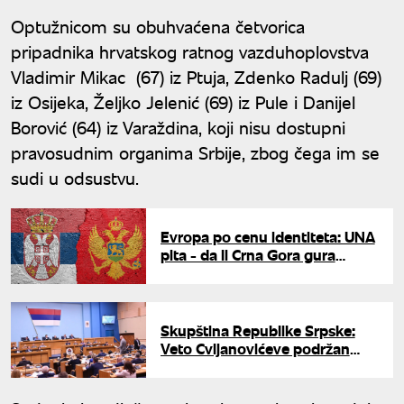
Optužnicom su obuhvaćena četvorica
pripadnika hrvatskog ratnog vazduhoplovstva
Vladimir Mikac (67) iz Ptuja, Zdenko Radulj (69)
iz Osijeka, Željko Jelenić (69) iz Pule i Danijel
Borović (64) iz Varaždina, koji nisu dostupni
pravosudnim organima Srbije, zbog čega im se
sudi u odsustvu.
Evropa po cenu identiteta: UNA
pita - da li Crna Gora gura
srpski jezik na marginu zarad
ulaska u EU?
Skupština Republike Srpske:
Veto Cvijanovićeve podržan
dvotrećinskom većinom