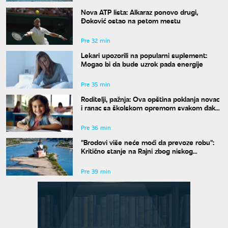
Nova ATP lista: Alkaraz ponovo drugi,
Đoković ostao na petom mestu
Pre 32 min
Lekari upozorili na popularni suplement:
Mogao bi da bude uzrok pada energije
Pre 35 min
Roditelji, pažnja: Ova opština poklanja novac
i ranac sa školskom opremom svakom đaku
prvaku
Pre 36 min
"Brodovi više neće moći da prevoze robu":
Kritično stanje na Rajni zbog niskog
vodostaja
Pre 39 min