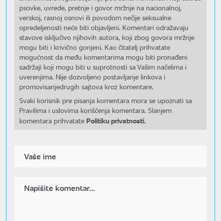
psovke, uvrede, pretnje i govor mržnje na nacionalnoj,
verskoj, rasnoj osnovi ili povodom nečije seksualne
opredeljenosti neće biti objavljeni. Komentari odražavaju
stavove isključivo njihovih autora, koji zbog govora mržnje
mogu biti i krivično gonjeni. Kao čitatelj prihvatate
mogućnost da među komentarima mogu biti pronađeni
sadržaji koji mogu biti u suprotnosti sa Vašim načelima i
uverenjima. Nije dozvoljeno postavljanje linkova i
promovisanjedrugih sajtova kroz komentare.
Svaki korisnik pre pisanja komentara mora se upoznati sa
Pravilima i uslovima korišćenja komentara. Slanjem
Politiku privatnosti.
komentara prihvatate