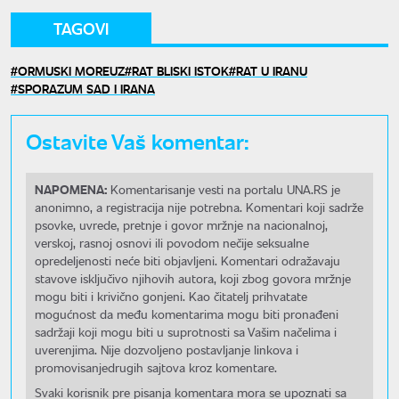
TAGOVI
ORMUSKI MOREUZ
RAT BLISKI ISTOK
RAT U IRANU
SPORAZUM SAD I IRANA
Ostavite Vaš komentar:
NAPOMENA:
Komentarisanje vesti na portalu UNA.RS je
anonimno, a registracija nije potrebna. Komentari koji sadrže
psovke, uvrede, pretnje i govor mržnje na nacionalnoj,
verskoj, rasnoj osnovi ili povodom nečije seksualne
opredeljenosti neće biti objavljeni. Komentari odražavaju
stavove isključivo njihovih autora, koji zbog govora mržnje
mogu biti i krivično gonjeni. Kao čitatelj prihvatate
mogućnost da među komentarima mogu biti pronađeni
sadržaji koji mogu biti u suprotnosti sa Vašim načelima i
uverenjima. Nije dozvoljeno postavljanje linkova i
promovisanjedrugih sajtova kroz komentare.
Svaki korisnik pre pisanja komentara mora se upoznati sa