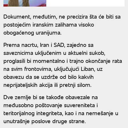
UNU otkriva šta se krije iza
istorijskog sporazuma sa
Iranom
Dokument, međutim, ne precizira šta će biti sa
postojećim iranskim zalihama visoko
obogaćenog uranijuma.
Prema nacrtu, Iran i SAD, zajedno sa
saveznicima uključenim u aktuelni sukob,
proglasili bi momentalno i trajno okončanje rata
na svim frontovima, uključujući Liban, uz
obavezu da se uzdrže od bilo kakvih
neprijateljskih akcija ili pretnji silom.
Dve zemlje bi se takođe obavezale na
međusobno poštovanje suvereniteta i
teritorijalnog integriteta, kao i na nemešanje u
unutrašnje poslove druge strane.