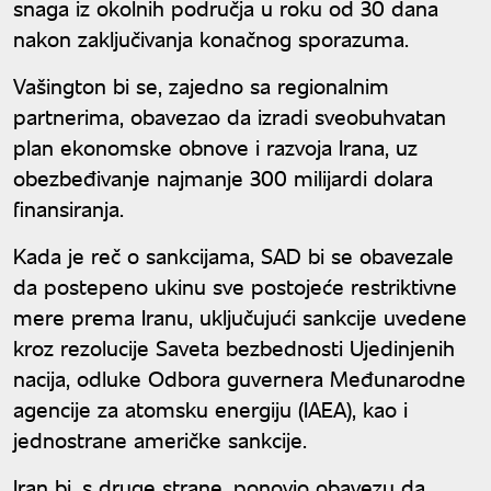
snaga iz okolnih područja u roku od 30 dana
nakon zaključivanja konačnog sporazuma.
Vašington bi se, zajedno sa regionalnim
partnerima, obavezao da izradi sveobuhvatan
plan ekonomske obnove i razvoja Irana, uz
obezbeđivanje najmanje 300 milijardi dolara
finansiranja.
Kada je reč o sankcijama, SAD bi se obavezale
da postepeno ukinu sve postojeće restriktivne
mere prema Iranu, uključujući sankcije uvedene
kroz rezolucije Saveta bezbednosti Ujedinjenih
nacija, odluke Odbora guvernera Međunarodne
agencije za atomsku energiju (IAEA), kao i
jednostrane američke sankcije.
Iran bi, s druge strane, ponovio obavezu da