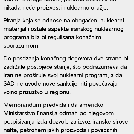
nikada neće proizvesti nuklearno oružje.
Pitanja koja se odnose na obogaćeni nuklearni
materijal i ostale aspekte iranskog nuklearnog
programa bila bi regulisana konačnim
sporazumom.
Do postizanja konačnog dogovora dve strane bi
zadržale postojeće stanje, što podrazumeva da
Iran ne proširuje svoj nuklearni program, a da
SAD ne uvode nove sankcije niti povećavaju
vojno prisustvo u regionu.
Memorandum predviđa i da američko
Ministarstvo finansija odmah po njegovom
potpisivanju izda dozvole za izvoz iranske sirove
nafte, petrohemijskih proizvoda i povezanih