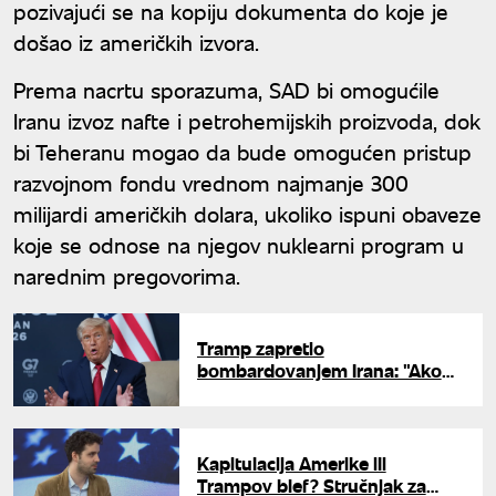
pozivajući se na kopiju dokumenta do koje je
došao iz američkih izvora.
Prema nacrtu sporazuma, SAD bi omogućile
Iranu izvoz nafte i petrohemijskih proizvoda, dok
bi Teheranu mogao da bude omogućen pristup
razvojnom fondu vrednom najmanje 300
milijardi američkih dolara, ukoliko ispuni obaveze
koje se odnose na njegov nuklearni program u
narednim pregovorima.
Tramp zapretio
bombardovanjem Irana: "Ako
mi se ne dopadne kako se
ponašaju, bacićemo bombe"
Kapitulacija Amerike ili
Trampov blef? Stručnjak za