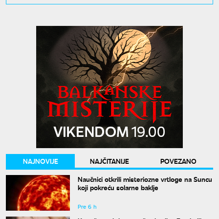
NAJNOVIJE
NAJČITANIJE
POVEZANO
Naučnici otkrili misteriozne vrtloge na Suncu
koji pokreću solarne baklje
Pre 6 h