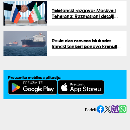
Telefonski razgovor Moskve i
Teherana: Razmatrani detalji
sporazuma sa Vašingtonom
Posle dva meseca blokade:
Iranski tankeri ponovo krenuli
ka Ormuskom moreuzu
Preuzmite mobilnu aplikaciju:
Podeli: