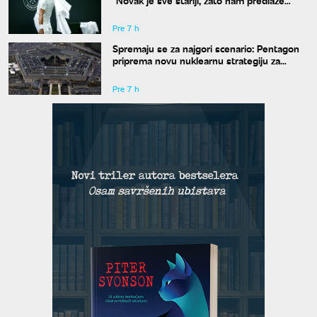
kraće mečeve"
Pre 7 h
Spremaju se za najgori scenario: Pentagon
priprema novu nuklearnu strategiju za
eventualni sukob sa Rusijom i Kinom
Pre 7 h