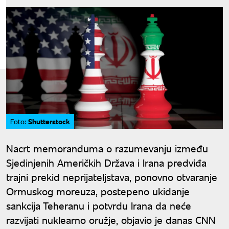
Shutterstock
Foto:
Nacrt memoranduma o razumevanju između
Sjedinjenih Američkih Država i Irana predviđa
trajni prekid neprijateljstava, ponovno otvaranje
Ormuskog moreuza, postepeno ukidanje
sankcija Teheranu i potvrdu Irana da neće
razvijati nuklearno oružje, objavio je danas CNN