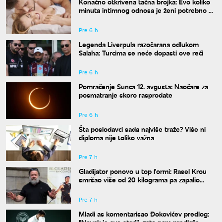
Konačno otkrivena tačna brojka: Evo koliko
minuta intimnog odnosa je ženi potrebno da
bi bila potpuno zadovoljna
Pre 6 h
Legenda Liverpula razočarana odlukom
Salaha: Turcima se neće dopasti ove reči
Pre 6 h
Pomračenje Sunca 12. avgusta: Naočare za
posmatranje skoro rasprodate
Pre 6 h
Šta poslodavci sada najviše traže? Više ni
diploma nije toliko važna
Pre 7 h
Gladijator ponovo u top formi: Rasel Krou
smršao više od 20 kilograma pa zapalio
društvene mreže novim izgledom
Pre 7 h
Mladi as komentarisao Đokovićev predlog:
"Novak je sve stariji, zato nam predlaže