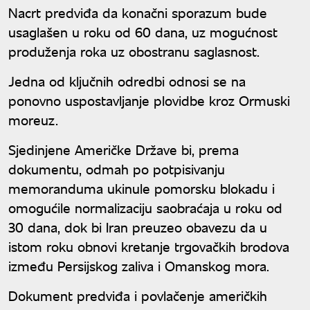
Nacrt predviđa da konačni sporazum bude
usaglašen u roku od 60 dana, uz mogućnost
produženja roka uz obostranu saglasnost.
Jedna od ključnih odredbi odnosi se na
ponovno uspostavljanje plovidbe kroz Ormuski
moreuz.
Sjedinjene Američke Države bi, prema
dokumentu, odmah po potpisivanju
memoranduma ukinule pomorsku blokadu i
omogućile normalizaciju saobraćaja u roku od
30 dana, dok bi Iran preuzeo obavezu da u
istom roku obnovi kretanje trgovačkih brodova
između Persijskog zaliva i Omanskog mora.
Dokument predviđa i povlačenje američkih