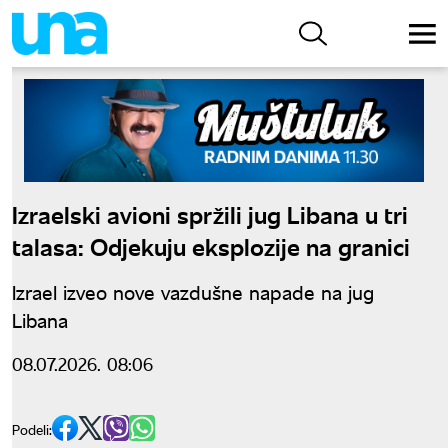
Izraelski avioni spržili jug Libana u tri
talasa: Odjekuju eksplozije na granici
Izrael izveo nove vazdušne napade na jug
Libana
08.07.2026. 08:06
Podeli: