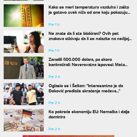
Kako se meri temperatura vazduha i zašto
je gotovo uvek niža od one koju pokazuju
naši termometri
Pre 1 h
Ne znate da li ste blokirani? Ovih pet
znakova otkivaju da li se nalazite na nečijoj
"crnoj listi"
Pre 1 h
Zaradili 600.000 dolara, pa skoro
bankrotirali: Neverovatna ispovest Meta
Dejmona o paklu kroz koji je prošao
Pre 2 h
Oglasio se i Šelton: "Interesantno je da
Đoković predlaže skraćenje mečeva..."
Pre 2 h
Ko pokreće ekonomiju EU: Nemačka i dalje
dominira
Pre 2 h