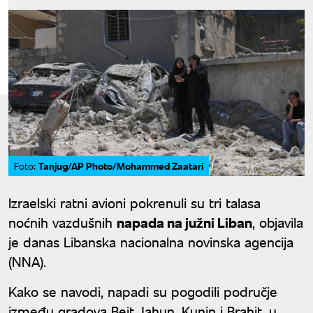
Tanjug/AP Photo/Mohammed Zaatari
Foto:
Izraelski ratni avioni pokrenuli su tri talasa
noćnih vazdušnih
napada na južni Liban
, objavila
je danas Libanska nacionalna novinska agencija
(NNA).
Kako se navodi, napadi su pogodili područje
između gradova Beit Jahun, Kunin i Brahit, u