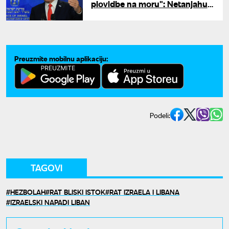
plovidbe na moru": Netanjahu
diže mornaricu posle još jednog
napada na tanker u Ormuzu
Preuzmite mobilnu aplikaciju:
Podeli:
TAGOVI
HEZBOLAH
RAT BLISKI ISTOK
RAT IZRAELA I LIBANA
IZRAELSKI NAPADI LIBAN