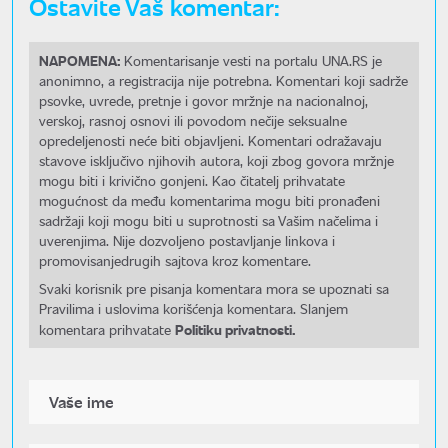
Ostavite Vaš komentar:
NAPOMENA:
Komentarisanje vesti na portalu UNA.RS je
anonimno, a registracija nije potrebna. Komentari koji sadrže
psovke, uvrede, pretnje i govor mržnje na nacionalnoj,
verskoj, rasnoj osnovi ili povodom nečije seksualne
opredeljenosti neće biti objavljeni. Komentari odražavaju
stavove isključivo njihovih autora, koji zbog govora mržnje
mogu biti i krivično gonjeni. Kao čitatelj prihvatate
mogućnost da među komentarima mogu biti pronađeni
sadržaji koji mogu biti u suprotnosti sa Vašim načelima i
uverenjima. Nije dozvoljeno postavljanje linkova i
promovisanjedrugih sajtova kroz komentare.
Svaki korisnik pre pisanja komentara mora se upoznati sa
Pravilima i uslovima korišćenja komentara. Slanjem
Politiku privatnosti.
komentara prihvatate