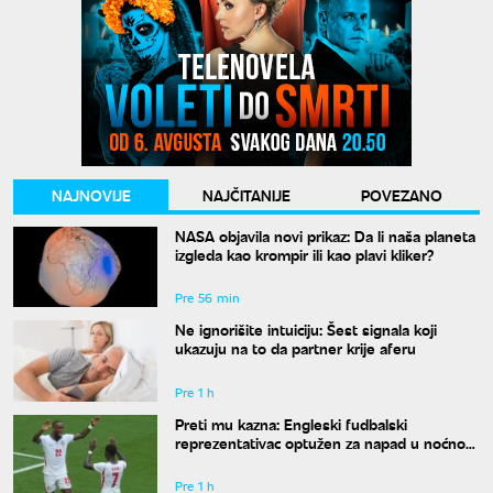
NAJNOVIJE
NAJČITANIJE
POVEZANO
NASA objavila novi prikaz: Da li naša planeta
izgleda kao krompir ili kao plavi kliker?
Pre 56 min
Ne ignorišite intuiciju: Šest signala koji
ukazuju na to da partner krije aferu
Pre 1 h
Preti mu kazna: Engleski fudbalski
reprezentativac optužen za napad u noćnom
klubu
Pre 1 h