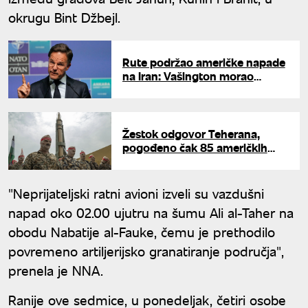
okrugu Bint Džbejl.
Rute podržao američke napade
na Iran: Vašington morao
snažno da odgovori
Žestok odgovor Teherana,
pogođeno čak 85 američkih
objekata: Iran pokrenuo raketni
udar na baze SAD u komšiluku
"Neprijateljski ratni avioni izveli su vazdušni
napad oko 02.00 ujutru na šumu Ali al-Taher na
obodu Nabatije al-Fauke, čemu je prethodilo
povremeno artiljerijsko granatiranje područja",
prenela je NNA.
Ranije ove sedmice, u ponedeljak, četiri osobe