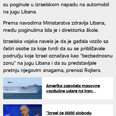
su poginule u izraelskom napadu na automobil
na jugu Libana.
Prema navodima Ministarstva zdravlja Libana,
među poginulima bila je i direktorka škole.
Izraelska vojska navela je da je gađala vozilo sa
četiri osobe za koje tvrdi da su se približavale
području koje Izrael označava kao "bezbednosnu
zonu" na jugu Libana i da su predstavljale
pretnju njegovim snagama, prenosi Rojters.
Amerika započela masovne
vazdušne udare na Iran:
Buknuo sukob na Bliskom
istoku
"Izrael će štititi slobodu