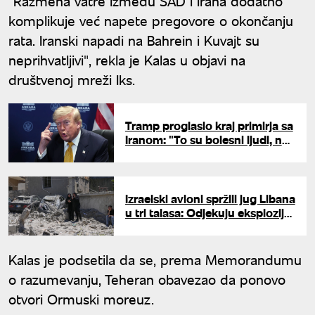
"Razmena vatre između SAD i Irana dodatno
komplikuje već napete pregovore o okončanju
rata. Iranski napadi na Bahrein i Kuvajt su
neprihvatljivi", rekla je Kalas u objavi na
društvenoj mreži Iks.
Tramp proglasio kraj primirja sa
Iranom: "To su bolesni ljudi, ne
želim više da imam posla sa
njima"
Izraelski avioni spržili jug Libana
u tri talasa: Odjekuju eksplozije
na granici
Kalas je podsetila da se, prema Memorandumu
o razumevanju, Teheran obavezao da ponovo
otvori Ormuski moreuz.