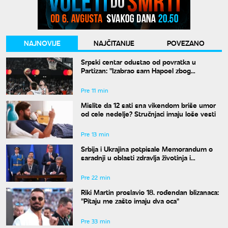
NAJNOVIJE
NAJČITANIJE
POVEZANO
Srpski centar odustao od povratka u
Partizan: "Izabrao sam Hapoel zbog
Obradovića"
Pre 11 min
Mislite da 12 sati sna vikendom briše umor
od cele nedelje? Stručnjaci imaju loše vesti
Pre 13 min
Srbija i Ukrajina potpisale Memorandum o
saradnji u oblasti zdravlja životinja i
bezbednosti hrane
Pre 22 min
Riki Martin proslavio 18. rođendan blizanaca:
"Pitaju me zašto imaju dva oca"
Pre 33 min