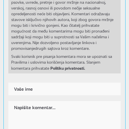
psovke, uvrede, pretnje i govor mržnje na nacionalnoj,
verskoj, rasnoj osnovi ili povodom nečije seksualne
opredeljenosti neće biti objavljeni. Komentari odražavaju
stavove isključivo njihovih autora, koji zbog govora mržnje
mogu biti i krivično gonjeni. Kao čitatelj prihvatate
mogućnost da među komentarima mogu biti pronađeni
sadržaji koji mogu biti u suprotnosti sa Vašim načelima i
uverenjima. Nije dozvoljeno postavljanje linkova i
promovisanjedrugih sajtova kroz komentare.
Svaki korisnik pre pisanja komentara mora se upoznati sa
Pravilima i uslovima korišćenja komentara. Slanjem
Politiku privatnosti.
komentara prihvatate