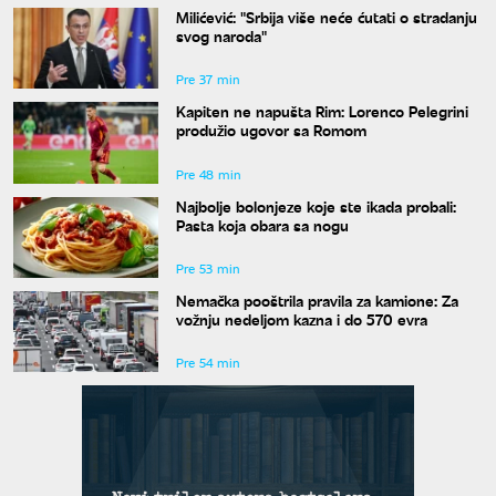
Milićević: "Srbija više neće ćutati o stradanju
svog naroda"
Pre 37 min
Kapiten ne napušta Rim: Lorenco Pelegrini
produžio ugovor sa Romom
Pre 48 min
Najbolje bolonjeze koje ste ikada probali:
Pasta koja obara sa nogu
Pre 53 min
Nemačka pooštrila pravila za kamione: Za
vožnju nedeljom kazna i do 570 evra
Pre 54 min