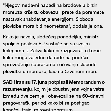
"Njegovi nedavni napadi na brodove u blizini
moreuza krše tu obavezu i prete da poremete
nastavak snabdevanja energijom. Sloboda
plovidbe mora biti neometana", dodala je ona.
Kako je navela, sledećeg ponedeljka, ministri
spoljnih poslova EU sastaće se sa svojim
kolegama iz Zaliva kako bi razgovarali o tome
kako mogu zajedno da rade na podršci
sprovođenju sporazuma i očuvanju slobode
plovidbe u moreuzu, kao i u Crvenom moru.
SAD i Iran su 17. juna potpisali Memorandum o
razumevanju
, kojim je obustavljena vojna vatra
između dve zemlje i obavezali se na 60-dnevni
pregovarački period kako bi se postigao
konačni, trajni mirovni sporazum.