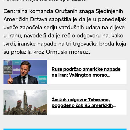
Centralna komanda Oružanih snaga Sjedinjenih
Američkih Država saopštila je da je u ponedeljak
uveče započela seriju vazdušnih udara na ciljeve
u Iranu, navodeći da je reč o odgovoru na, kako
tvrdi, iranske napade na tri trgovačka broda koja
su prolazila kroz Ormuski moreuz.
Rute podržao američke napade
na Iran: Vašington morao
snažno da odgovori
Žestok odgovor Teherana,
pogođeno čak 85 američkih
objekata: Iran pokrenuo raketni
udar na baze SAD u komšiluku