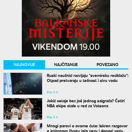
NAJNOVIJE
NAJČITANIJE
POVEZANO
Ruski naučnici razvijaju "svemirsku reciklažu":
Otpad pretvaraju u tečnost i sivu vodu
Pre 3 h
Jokić ostaje bez još jednog saigrača? Četiri
NBA ekipe stale u red za Votsona
Pre 3 h
Mnogi parovi o ovome ćute: Iskren razgovor
o intimnom životu jača vezu i donosi veću