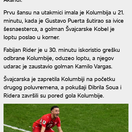
Prvu šansu na utakmici imala je Kolumbija u 21.
minutu, kada je Gustavo Puerta šutirao sa ivice
šesnaesterca, a golman Švajcarske Kobel je
loptu poslao u korner.
Fabijan Rider je u 30. minutu iskoristio grešku
odbrane Kolumbije, oduzeo loptu, a njegov
udarac je zaustavio golman Kamilo Vargas.
Švajcarska je zapretila Kolumbiji na početku
drugog poluvremena, a pokušaji Đibrila Soua i
Ridera završili su pored gola Kolumbije.