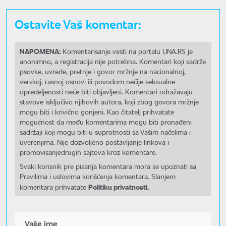
Ostavite Vaš komentar:
NAPOMENA:
Komentarisanje vesti na portalu UNA.RS je
anonimno, a registracija nije potrebna. Komentari koji sadrže
psovke, uvrede, pretnje i govor mržnje na nacionalnoj,
verskoj, rasnoj osnovi ili povodom nečije seksualne
opredeljenosti neće biti objavljeni. Komentari odražavaju
stavove isključivo njihovih autora, koji zbog govora mržnje
mogu biti i krivično gonjeni. Kao čitatelj prihvatate
mogućnost da među komentarima mogu biti pronađeni
sadržaji koji mogu biti u suprotnosti sa Vašim načelima i
uverenjima. Nije dozvoljeno postavljanje linkova i
promovisanjedrugih sajtova kroz komentare.
Svaki korisnik pre pisanja komentara mora se upoznati sa
Pravilima i uslovima korišćenja komentara. Slanjem
Politiku privatnosti.
komentara prihvatate