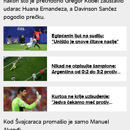
nakon što je prethodno Gregor Kobel zaustavio
udarac Huana Ernandeza, a Davinson Sančez
pogodio prečku.
Egipćanin ljut na sudiju:
"Uništio je snove čitave nacije"
Nikad ne otpisujte šampione:
Argentina od 0:2 do 3:2 protiv
Egipta za četvrtfinale Mundijala
Kurtoa ne krije uzbuđenje:
"Jedva čekamo meč protiv
Španije"
Kod Švajcaraca promašio je samo Manuel
Akanđi.