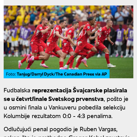
Tanjug/Darryl Dyck/The Canadian Press via AP
Foto:
Fudbalska
reprezentacija Švajcarske plasirala
se u četvrtfinale Svetskog prvenstva
, pošto je
u osmini finala u Vankuveru pobedila selekciju
Kolumbije rezultatom 0:0 - 4:3 penalima.
Odlučujući penal pogodio je Ruben Vargas,