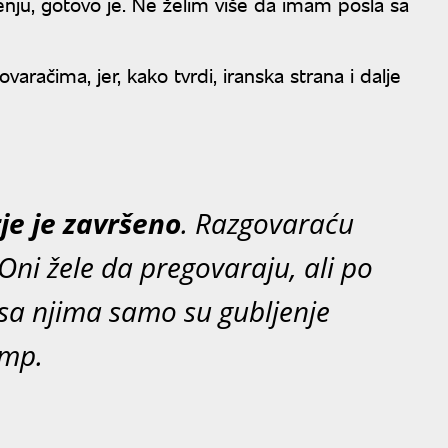
enju, gotovo je. Ne želim više da imam posla sa
račima, jer, kako tvrdi, iranska strana i dalje
rje je završeno
. Razgovaraću
ni žele da pregovaraju, ali po
sa njima samo su gubljenje
amp.