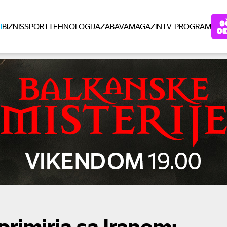
I
BIZNIS
SPORT
TEHNOLOGIJA
ZABAVA
MAGAZIN
TV PROGRAM
primirja sa Iranom: