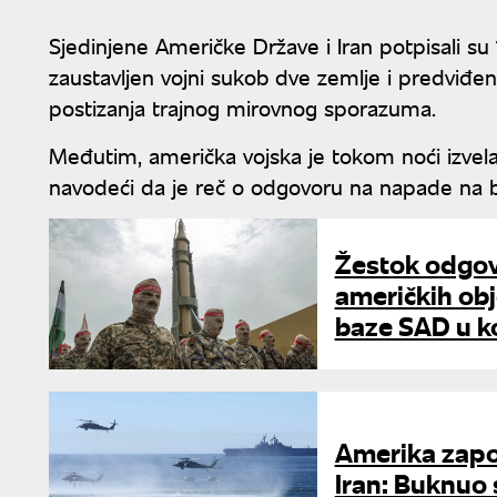
Sjedinjene Američke Države i Iran potpisali 
zaustavljen vojni sukob dve zemlje i predviđe
postizanja trajnog mirovnog sporazuma.
Međutim, američka vojska je tokom noći izvela 
navodeći da je reč o odgovoru na napade n
Žestok odgov
američkih obj
baze SAD u k
Amerika zapo
Iran: Buknuo 