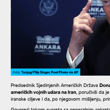
Tanjug/Filip Singer, Pool Photo via AP
Foto:
Predsednik Sjedinjenih Američkih Država
Dona
američkih vojnih udara na Iran
, poručivši da 
iranske ciljeve i da, po njegovom mišljenju, pri
Govoreći tokom susreta sa generalnim sekr