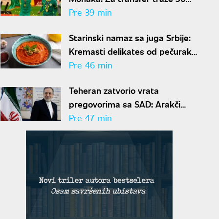
miliona evra
Pre 39 min
Starinski namaz sa juga Srbije:
Kremasti delikates od pečuraka
i pečenih paprika
Pre 46 min
Teheran zatvorio vrata
pregovorima sa SAD: Arakči
otkrio šta Vašington prvo mora
Pre 47 min
da uradi