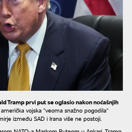
ld Tramp prvi put se oglasio nakon noćašnjih
je američka vojska "veoma snažno pogodila"
mirje između SAD i Irana više ne postoji.
etarom NATO-a Markom Ruteom u Ankari, Tramp