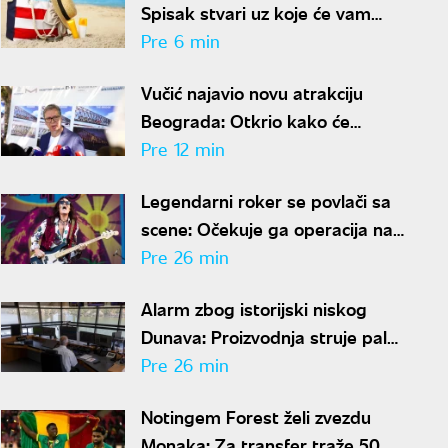
Spisak stvari uz koje će vam
torba biti lagana, a dan savršen
Pre 6 min
Vučić najavio novu atrakciju
Beograda: Otkrio kako će
izgledati Stari železnički most i
Pre 12 min
kada će biti gotov
Legendarni roker se povlači sa
scene: Očekuje ga operacija na
otvorenom srcu
Pre 26 min
Alarm zbog istorijski niskog
Dunava: Proizvodnja struje pala
50 odsto, evo da li je
Pre 26 min
snabdevanje ugroženo
Notingem Forest želi zvezdu
Monaka: Za transfer traže 50