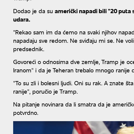
Dodao je da su
američki napadi bili "20 puta
udara.
"Rekao sam im da ćemo na svaki njihov napad od
napadaju sve redom. Ne sviđaju mi se. Ne volim 
predsednik.
Govoreći o odnosima dve zemlje, Tramp je oc
Iranom" i da je Teheran trebalo mnogo ranije
"To su zli i bolesni ljudi. Oni su rak. A znate š
ranije", poručio je Tramp.
Na pitanje novinara da li smatra da je američk
potvrdno.