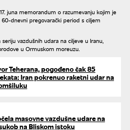
su 17. juna memorandum o razumevanju kojim je
n 60-dnevni pregovarački period s ciljem
seriju vazdušnih udara na ciljeve u Iranu,
a brodove u Ormuskom moreuzu.
or Teherana, pogođeno čak 85
ekata: Iran pokrenuo raketni udar na
omšiluku
čela masovne vazdušne udare na
sukob na Bliskom istoku