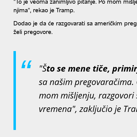
"To je veoma zanimljivo pitanje. Po mom mišlj
njima", rekao je Tramp.
Dodao je da će razgovarati sa američkim pregova
želi pregovore.
"Š
to se mene tiče, primi
sa našim pregovaračima. O
mom mišljenju, razgovori 
vremena", zaključio je Tr