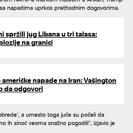
lo sa napadima uprkos prethodnim dogovorima.
i spržili jug Libana u tri talasa:
lozije na granici
 američke napade na Iran: Vašington
 da odgovori
 obrede', a umesto toga juče su počeli da
mo ih sinoć veoma snažno pogodili", izjavio je