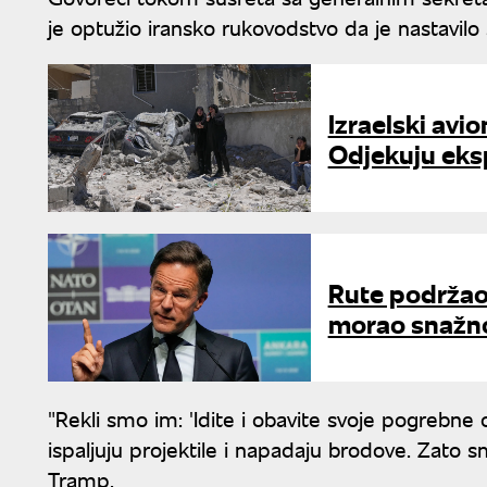
je optužio iransko rukovodstvo da je nastavi
Izraelski avion
Odjekuju eksp
Rute podržao
morao snažno
"Rekli smo im: 'Idite i obavite svoje pogrebne
ispaljuju projektile i napadaju brodove. Zato s
Tramp.