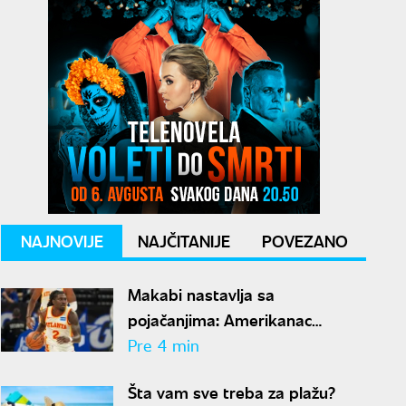
NAJNOVIJE
NAJČITANIJE
POVEZANO
Makabi nastavlja sa
pojačanjima: Amerikanac
potpisao dvogodišnji ugovor
Pre 4 min
Šta vam sve treba za plažu?