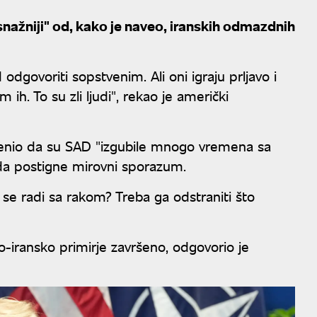
 snažniji" od, kako je naveo, iranskih odmazdnih
govoriti sopstvenim. Ali oni igraju prljavo i
ih. To su zli ljudi", rekao je američki
enio da su SAD "izgubile mnogo vremena sa
 da postigne mirovni sporazum.
ta se radi sa rakom? Treba ga odstraniti što
o-iransko primirje završeno, odgovorio je