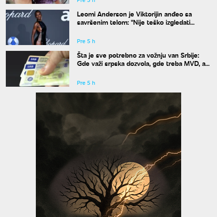
Leomi Anderson je Viktorijin anđeo sa
savršenim telom: "Nije teško izgledati
dobro"
Pre 5 h
Šta je sve potrebno za vožnju van Srbije:
Gde važi srpska dozvola, gde treba MVD, a
gde zelena karta
Pre 5 h