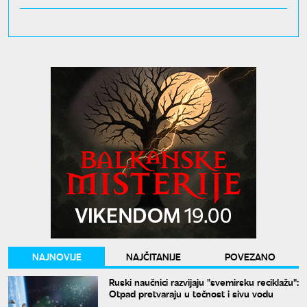
NAJNOVIJE
NAJČITANIJE
POVEZANO
Ruski naučnici razvijaju "svemirsku reciklažu":
Otpad pretvaraju u tečnost i sivu vodu