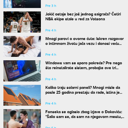
Pre 3 h
Jokić ostaje bez još jednog saigrača? Četiri
NBA ekipe stale u red za Votsona
Pre 4 h
Mnogi parovi o ovome ćute: Iskren razgovor
o intimnom životu jača vezu i donosi veću
bliskost
Pre 4 h
Windows vam se sporo pokreće? Pre nego
što reinstalirate sistem, probajte ove tri
komande
Pre 4 h
Koliko traju solarni paneli? Mnogi misle da
posle 25 godina prestaju da rade, istina je
drugačija
Pre 4 h
Fonseka se oglasio zbog izjave o Đokoviću:
"Šalio sam se, da sam na njegovom mestu,
uradio bih isto"
Pre 5 h