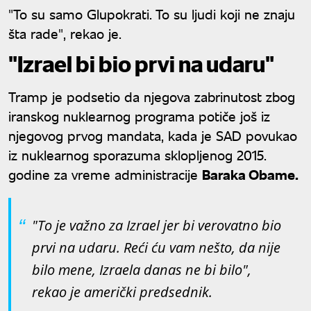
"To su samo Glupokrati. To su ljudi koji ne znaju
šta rade", rekao je.
"Izrael bi bio prvi na udaru"
Tramp je podsetio da njegova zabrinutost zbog
iranskog nuklearnog programa potiče još iz
njegovog prvog mandata, kada je SAD povukao
iz nuklearnog sporazuma sklopljenog 2015.
godine za vreme administracije
Baraka Obame.
"To je važno za Izrael jer bi verovatno bio
prvi na udaru. Reći ću vam nešto, da nije
bilo mene, Izraela danas ne bi bilo",
rekao je američki predsednik.