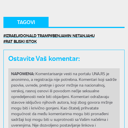
TAGOVI
IZRAEL
DONALD TRAMP
BENJAMIN NETANJAHU
RAT BLISKI ISTOK
Ostavite Vaš komentar:
NAPOMENA:
Komentarisanje vesti na portalu UNA.RS je
anonimno, a registracija nije potrebna. Komentari koji sadrže
psovke, uvrede, pretnje i govor mržnje na nacionalnoj,
verskoj, rasnoj osnovi ili povodom nečije seksualne
opredeljenosti neće biti objavljeni. Komentari odražavaju
stavove isključivo njihovih autora, koji zbog govora mržnje
mogu biti i krivično gonjeni. Kao čitatelj prihvatate
mogućnost da među komentarima mogu biti pronađeni
sadržaji koji mogu biti u suprotnosti sa Vašim načelima i
uverenjima. Nije dozvoljeno postavljanje linkova i