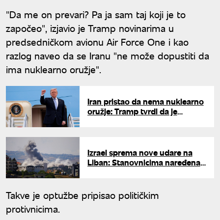
"Da me on prevari? Pa ja sam taj koji je to
započeo", izjavio je Tramp novinarima u
predsedničkom avionu Air Force One i kao
razlog naveo da se Iranu "ne može dopustiti da
ima nuklearno oružje".
Iran pristao da nema nuklearno
oružje: Tramp tvrdi da je
dogovor postignut, ajatolah
lično uključen u pregovore
Izrael sprema nove udare na
Liban: Stanovnicima naređena
hitna evakuacija
Takve je optužbe pripisao političkim
protivnicima.