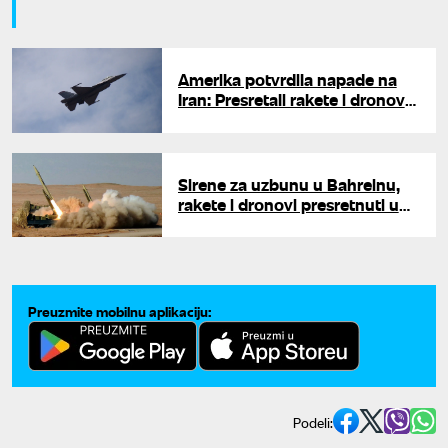
Amerika potvrdila napade na
Iran: Presretali rakete i dronove
kod Ormuskog moreuza
Sirene za uzbunu u Bahreinu,
rakete i dronovi presretnuti u
Kuvajtu: Iran gađao američke
baze
Preuzmite mobilnu aplikaciju:
Podeli: