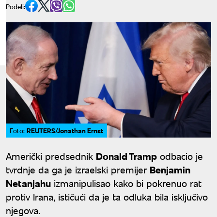
Podeli:
REUTERS/Jonathan Ernst
Foto:
Američki predsednik
Donald Tramp
odbacio je
tvrdnje da ga je izraelski premijer
Benjamin
Netanjahu
izmanipulisao kako bi pokrenuo rat
protiv Irana, ističući da je ta odluka bila isključivo
njegova.