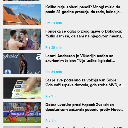
Koliko traju solarni paneli? Mnogi misle da
posle 25 godina prestaju da rade, istina je
drugačija
Pre 24 min
Fonseka se oglasio zbog izjave o Đokoviću:
"Šalio sam se, da sam na njegovom mestu,
uradio bih isto"
Pre 39 min
Leomi Anderson je Viktorijin anđeo sa
savršenim telom: "Nije teško izgledati
dobro"
Pre 54 min
Šta je sve potrebno za vožnju van Srbije:
Gde važi srpska dozvola, gde treba MVD, a
gde zelena karta
Pre 1 h
Dobra uvertira pred Hapoel: Zvezda sa
desetoricom sačuvala pobedu protiv Novog
Pazara
Pre 1 h