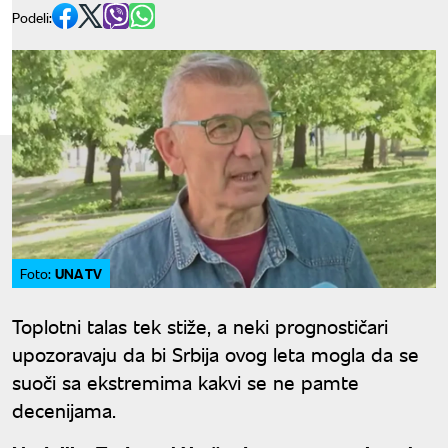
Podeli:
UNA TV
Foto:
Toplotni talas tek stiže, a neki prognostičari
upozoravaju da bi Srbija ovog leta mogla da se
suoči sa ekstremima kakvi se ne pamte
decenijama.