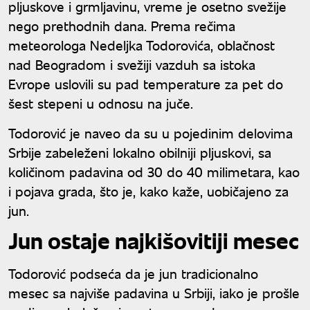
pljuskove i grmljavinu, vreme je osetno svežije
nego prethodnih dana. Prema rečima
meteorologa Nedeljka Todorovića, oblačnost
nad Beogradom i svežiji vazduh sa istoka
Evrope uslovili su pad temperature za pet do
šest stepeni u odnosu na juče.
Todorović je naveo da su u pojedinim delovima
Srbije zabeleženi lokalno obilniji pljuskovi, sa
količinom padavina od 30 do 40 milimetara, kao
i pojava grada, što je, kako kaže, uobičajeno za
jun.
Jun ostaje najkišovitiji mesec
Todorović podseća da je jun tradicionalno
mesec sa najviše padavina u Srbiji, iako je prošle