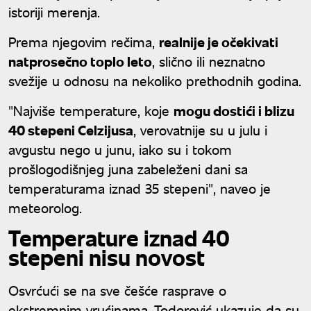
istoriji merenja.
Prema njegovim rečima,
realnije je očekivati
natprosečno toplo leto
, slično ili neznatno
svežije u odnosu na nekoliko prethodnih godina.
"Najviše temperature, koje
mogu dostići i blizu
40 stepeni Celzijusa
, verovatnije su u julu i
avgustu nego u junu, iako su i tokom
prošlogodišnjeg juna zabeleženi dani sa
temperaturama iznad 35 stepeni", naveo je
meteorolog.
Temperature iznad 40
stepeni nisu novost
Osvrćući se na sve češće rasprave o
ekstremnim vrućinama, Todorović ukazuje da su