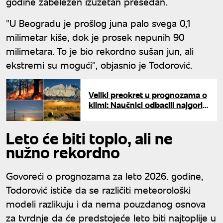
godine zabeležen izuzetan presedan.
"U Beogradu je prošlog juna palo svega 0,1
milimetar kiše, dok je prosek nepunih 90
milimetara. To je bio rekordno sušan jun, ali
ekstremi su mogući", objasnio je Todorović.
Veliki preokret u prognozama o
klimi: Naučnici odbacili najgori
scenario za planetu i otkrili šta
nas zapravo čeka
Leto će biti toplo, ali ne
nužno rekordno
Govoreći o prognozama za leto 2026. godine,
Todorović ističe da se različiti meteorološki
modeli razlikuju i da nema pouzdanog osnova
za tvrdnje da će predstojeće leto biti najtoplije u