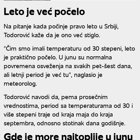
paklene vrućine
Leto je već počelo
Na pitanje kada počinje pravo leto u Srbiji,
Todorović kaže da je ono već stiglo.
"Čim smo imali temperaturu od 30 stepeni, leto
je praktično počelo. U junu su normalna
povremena osveženja na svakih pet-šest dana,
ali letnji period je već tu", naglasio je
meteorolog.
Todorović navodi da, pema prosečnim
vrednostima, period sa temperaturama od 30 i
više stepeni traje od kraja maja do kraja
septembra, odnosno stotinak dana godišnje.
Gde je more najtoplije u junu