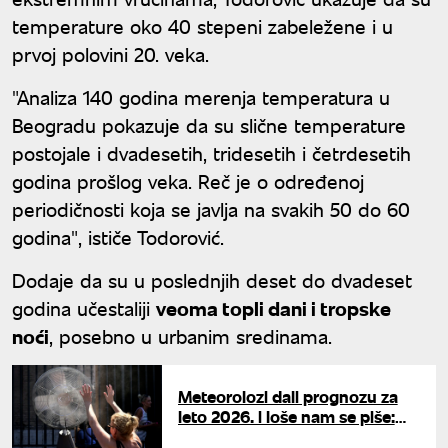
temperature oko 40 stepeni zabeležene i u
prvoj polovini 20. veka.
"Analiza 140 godina merenja temperatura u
Beogradu pokazuje da su slične temperature
postojale i dvadesetih, tridesetih i četrdesetih
godina prošlog veka. Reč je o određenoj
periodičnosti koja se javlja na svakih 50 do 60
godina", ističe Todorović.
Dodaje da su u poslednjih deset do dvadeset
godina učestaliji
veoma topli dani i tropske
noći
, posebno u urbanim sredinama.
Meteorolozi dali prognozu za
leto 2026. i loše nam se piše:
"Super El Ninjo" Srbiji donosi