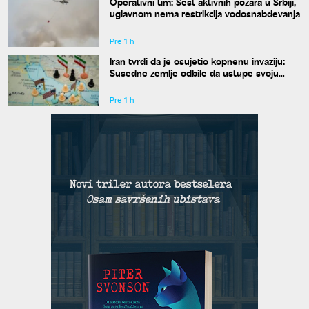
Operativni tim: Šest aktivnih požara u Srbiji,
uglavnom nema restrikcija vodosnabdevanja
Pre 1 h
Iran tvrdi da je osujetio kopnenu invaziju:
Susedne zemlje odbile da ustupe svoju
teritoriju
Pre 1 h