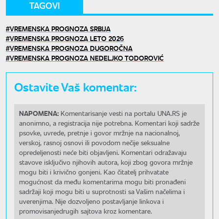
TAGOVI
VREMENSKA PROGNOZA SRBIJA
VREMENSKA PROGNOZA LETO 2026
VREMENSKA PROGNOZA DUGOROČNA
VREMENSKA PROGNOZA NEDELJKO TODOROVIĆ
Ostavite Vaš komentar:
NAPOMENA:
Komentarisanje vesti na portalu UNA.RS je
anonimno, a registracija nije potrebna. Komentari koji sadrže
psovke, uvrede, pretnje i govor mržnje na nacionalnoj,
verskoj, rasnoj osnovi ili povodom nečije seksualne
opredeljenosti neće biti objavljeni. Komentari odražavaju
stavove isključivo njihovih autora, koji zbog govora mržnje
mogu biti i krivično gonjeni. Kao čitatelj prihvatate
mogućnost da među komentarima mogu biti pronađeni
sadržaji koji mogu biti u suprotnosti sa Vašim načelima i
uverenjima. Nije dozvoljeno postavljanje linkova i
promovisanjedrugih sajtova kroz komentare.