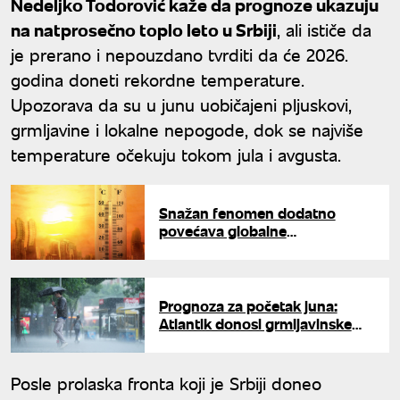
Nedeljko Todorović kaže da prognoze ukazuju
na natprosečno toplo leto u Srbiji
, ali ističe da
je prerano i nepouzdano tvrditi da će 2026.
godina doneti rekordne temperature.
Upozorava da su u junu uobičajeni pljuskovi,
grmljavine i lokalne nepogode, dok se najviše
temperature očekuju tokom jula i avgusta.
Snažan fenomen dodatno
povećava globalne
temperature: El Ninjo donosi
novi vremenski rizik
Prognoza za početak juna:
Atlantik donosi grmljavinske
pljuskove i sparinu, spremite se
za osveženje
Posle prolaska fronta koji je Srbiji doneo