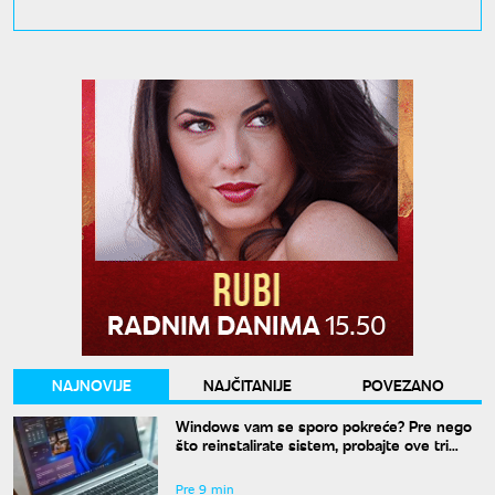
NAJNOVIJE
NAJČITANIJE
POVEZANO
Windows vam se sporo pokreće? Pre nego
što reinstalirate sistem, probajte ove tri
komande
Pre 9 min