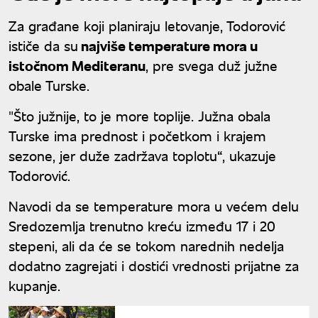
Za građane koji planiraju letovanje, Todorović
ističe da su
najviše temperature mora u
istočnom Mediteranu
, pre svega duž južne
obale Turske.
"Što južnije, to je more toplije. Južna obala
Turske ima prednost i početkom i krajem
sezone, jer duže zadržava toplotu“, ukazuje
Todorović.
Navodi da se temperature mora u većem delu
Sredozemlja trenutno kreću između 17 i 20
stepeni, ali da će se tokom narednih nedelja
dodatno zagrejati i dostići vrednosti prijatne za
kupanje.