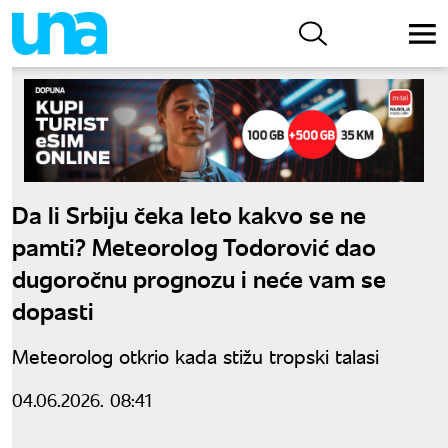
Da li Srbiju čeka leto kakvo se ne
pamti? Meteorolog Todorović dao
dugoročnu prognozu i neće vam se
dopasti
Meteorolog otkrio kada stižu tropski talasi
04.06.2026. 08:41