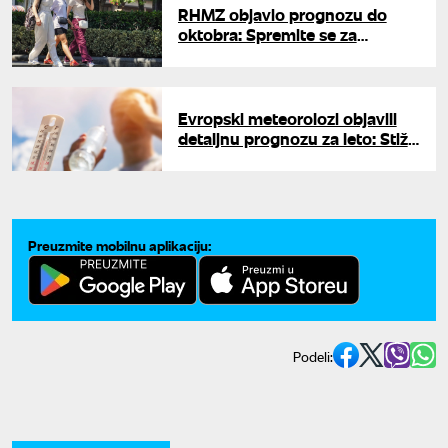
RHMZ objavio prognozu do
oktobra: Spremite se za
paklene vrućine, ali i tropsku
jesen
Evropski meteorolozi objavili
detaljnu prognozu za leto: Stiže
nam toplotni udar kakav se ne
pamti i preti opasan fenomen
Preuzmite mobilnu aplikaciju:
Podeli: