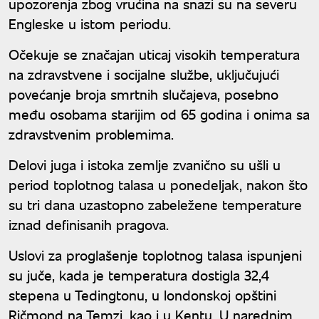
upozorenja zbog vrućina na snazi su na severu
Engleske u istom periodu.
Očekuje se značajan uticaj visokih temperatura
na zdravstvene i socijalne službe, uključujući
povećanje broja smrtnih slučajeva, posebno
među osobama starijim od 65 godina i onima sa
zdravstvenim problemima.
Delovi juga i istoka zemlje zvanično su ušli u
period toplotnog talasa u ponedeljak, nakon što
su tri dana uzastopno zabeležene temperature
iznad definisanih pragova.
Uslovi za proglašenje toplotnog talasa ispunjeni
su juče, kada je temperatura dostigla 32,4
stepena u Tedingtonu, u londonskoj opštini
Ričmond na Temzi, kao i u Kentu. U narednim