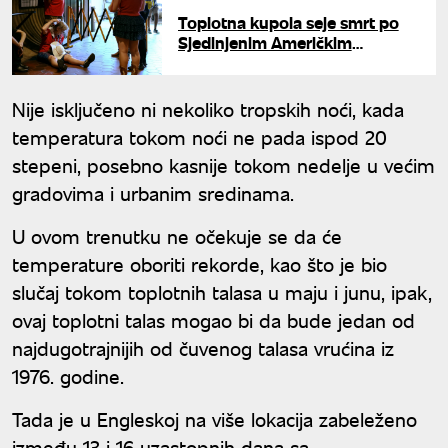
Toplotna kupola seje smrt po
Sjedinjenim Američkim
Državama: Tokom praznovanja
25 ljudi umrlo od vrućine
Nije isključeno ni nekoliko tropskih noći, kada
temperatura tokom noći ne pada ispod 20
stepeni, posebno kasnije tokom nedelje u većim
gradovima i urbanim sredinama.
U ovom trenutku ne očekuje se da će
temperature oboriti rekorde, kao što je bio
slučaj tokom toplotnih talasa u maju i junu, ipak,
ovaj toplotni talas mogao bi da bude jedan od
najdugotrajnijih od čuvenog talasa vrućina iz
1976. godine.
Tada je u Engleskoj na više lokacija zabeleženo
između 13 i 16 uzastopnih dana sa