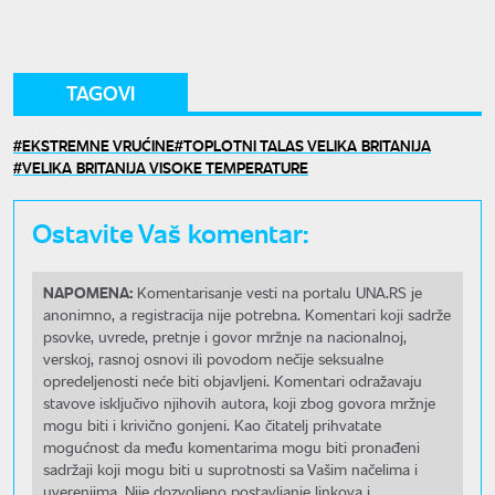
TAGOVI
EKSTREMNE VRUĆINE
TOPLOTNI TALAS VELIKA BRITANIJA
VELIKA BRITANIJA VISOKE TEMPERATURE
Ostavite Vaš komentar:
NAPOMENA:
Komentarisanje vesti na portalu UNA.RS je
anonimno, a registracija nije potrebna. Komentari koji sadrže
psovke, uvrede, pretnje i govor mržnje na nacionalnoj,
verskoj, rasnoj osnovi ili povodom nečije seksualne
opredeljenosti neće biti objavljeni. Komentari odražavaju
stavove isključivo njihovih autora, koji zbog govora mržnje
mogu biti i krivično gonjeni. Kao čitatelj prihvatate
mogućnost da među komentarima mogu biti pronađeni
sadržaji koji mogu biti u suprotnosti sa Vašim načelima i
uverenjima. Nije dozvoljeno postavljanje linkova i