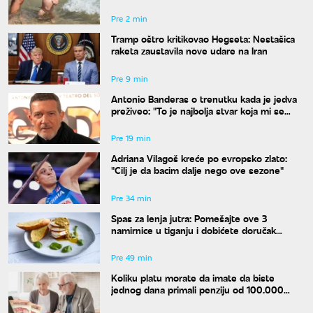
Pre 2 min
Tramp oštro kritikovao Hegseta: Nestašica
raketa zaustavila nove udare na Iran
Pre 9 min
Antonio Banderas o trenutku kada je jedva
preživeo: "To je najbolja stvar koja mi se
desila"
Pre 19 min
Adriana Vilagoš kreće po evropsko zlato:
"Cilj je da bacim dalje nego ove sezone"
Pre 34 min
Spas za lenja jutra: Pomešajte ove 3
namirnice u tiganju i dobićete doručak
dostojan najboljeg restorana
Pre 49 min
Koliku platu morate da imate da biste
jednog dana primali penziju od 100.000
dinara?