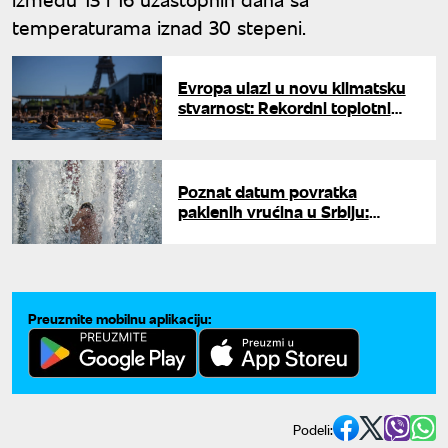
temperaturama iznad 30 stepeni.
Evropa ulazi u novu klimatsku
stvarnost: Rekordni toplotni
talasi postaju pravilo
Poznat datum povratka
paklenih vrućina u Srbiju:
Spremite se za novi toplotni
talas
Preuzmite mobilnu aplikaciju:
Podeli: