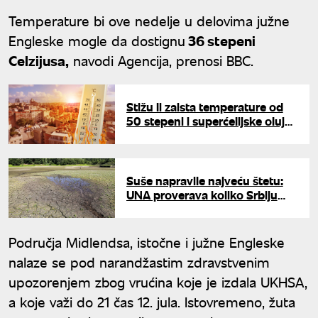
Temperature bi ove nedelje u delovima južne
Engleske mogle da dostignu
36 stepeni
Celzijusa,
navodi Agencija, prenosi BBC.
Stižu li zaista temperature od
50 stepeni i superćelijske oluje?
Meteorolog RHMZ-a otkrio šta
nas čeka do kraja jula
Suše napravile najveću štetu:
UNA proverava koliko Srbiju
koštaju klimatske promene
Područja Midlendsa, istočne i južne Engleske
nalaze se pod narandžastim zdravstvenim
upozorenjem zbog vrućina koje je izdala UKHSA,
a koje važi do 21 čas 12. jula. Istovremeno, žuta