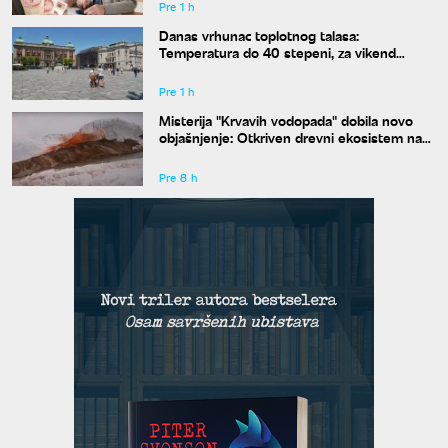
Pre 1 h
Danas vrhunac toplotnog talasa:
Temperatura do 40 stepeni, za vikend
konačno stiže osveženje
Pre 1 h
Misterija "Krvavih vodopada" dobila novo
objašnjenje: Otkriven drevni ekosistem na
Antarktiku
Pre 8 h