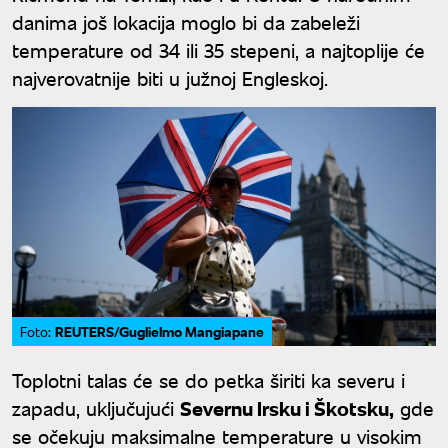
danima još lokacija moglo bi da zabeleži
temperature od 34 ili 35 stepeni, a najtoplije će
najverovatnije biti u južnoj Engleskoj.
REUTERS/Guglielmo Mangiapane
Foto:
Toplotni talas će se do petka širiti ka severu i
zapadu, uključujući
Severnu Irsku i Škotsku,
gde
se očekuju maksimalne temperature u visokim