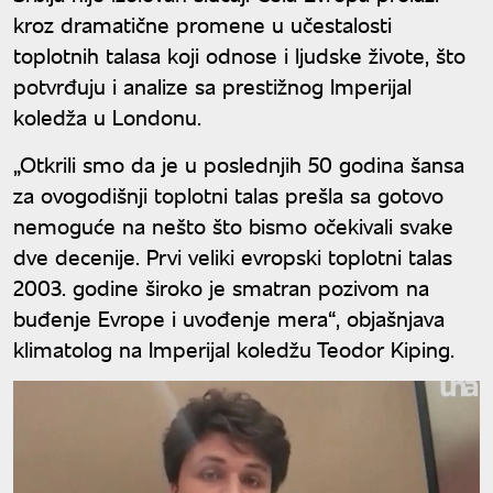
kroz dramatične promene u učestalosti
toplotnih talasa koji odnose i ljudske živote, što
potvrđuju i analize sa prestižnog Imperijal
koledža u Londonu.
„Otkrili smo da je u poslednjih 50 godina šansa
za ovogodišnji toplotni talas prešla sa gotovo
nemoguće na nešto što bismo očekivali svake
dve decenije. Prvi veliki evropski toplotni talas
2003. godine široko je smatran pozivom na
buđenje Evrope i uvođenje mera“, objašnjava
klimatolog na Imperijal koledžu Teodor Kiping.