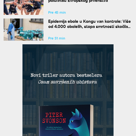
polufinalu Evropskog prvenstva
Pre 45 min
Epidemija ebole u Kongu van kontrole: Više
od 4.000 obolelih, stopa smrtnosti skočila
na skoro 44 odsto
Pre 51 min