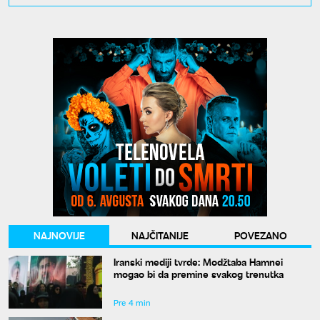
NAJNOVIJE
NAJČITANIJE
POVEZANO
Iranski mediji tvrde: Modžtaba Hamnei
mogao bi da premine svakog trenutka
Pre 4 min