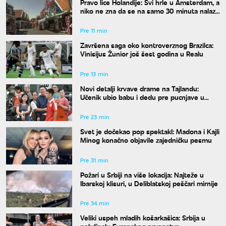
Pravo lice Holandije: Svi hrle u Amsterdam, a
niko ne zna da se na samo 30 minuta nalazi
ovo rajsko mesto
Pre 11 min
Završena saga oko kontroverznog Brazilca:
Vinisijus Žunior još šest godina u Realu
Pre 13 min
Novi detalji krvave drame na Tajlandu:
Učenik ubio babu i dedu pre pucnjave u
školi, ukupno osmoro mrtvih
Pre 23 min
Svet je dočekao pop spektakl: Madona i Kajli
Minog konačno objavile zajedničku pesmu
Pre 31 min
Požari u Srbiji na više lokacija: Najteže u
Ibarskoj klisuri, u Deliblatskoj peščari mirnije
Pre 34 min
Veliki uspeh mladih košarkašica: Srbija u