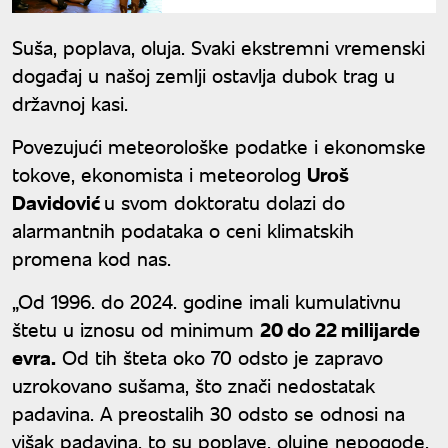
Državama: Tokom praznovanja
25 ljudi umrlo od vrućine
Suša, poplava, oluja. Svaki ekstremni vremenski
događaj u našoj zemlji ostavlja dubok trag u
državnoj kasi.
Povezujući meteorološke podatke i ekonomske
tokove, ekonomista i meteorolog
Uroš
Davidović
u svom doktoratu dolazi do
alarmantnih podataka o ceni klimatskih
promena kod nas.
„Od 1996. do 2024. godine imali kumulativnu
štetu u iznosu od minimum
20 do 22 milijarde
evra.
Od tih šteta oko 70 odsto je zapravo
uzrokovano sušama, što znači nedostatak
padavina. A preostalih 30 odsto se odnosi na
višak padavina, to su poplave, olujne nepogode,