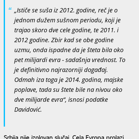
„Ističe se suša iz 2012. godine, reč je o
jednom dužem sušnom periodu, koji je
trajao skoro dve cele godine, te 2011. i
2012 godine. Zbir kad se obe godine
uzmu, onda ispadne da je šteta bila oko
pet milijardi evra - sadašnja vrednost. To
je definitivno najrazorniji događaj.
Odmah iza toga je 2014. godina, majske
poplave, tada su štete bile na nivou oko
dve milijarde evra“, isnosi podatke
Davidović.
Srbija nije izolovan slučaj. Cela Evropa prolazi