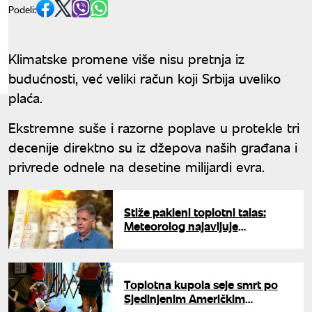
Podeli:
Klimatske promene više nisu pretnja iz
budućnosti, već veliki račun koji Srbija uveliko
plaća.
Ekstremne suše i razorne poplave u protekle tri
decenije direktno su iz džepova naših građana i
privrede odnele na desetine milijardi evra.
Stiže pakleni toplotni talas:
Meteorolog najavljuje
temperature do 45 stepeni, ovi
dani u julu biće ključni
Toplotna kupola seje smrt po
Sjedinjenim Američkim