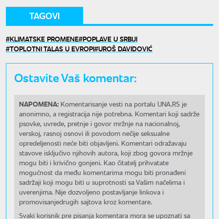
TAGOVI
KLIMATSKE PROMENE
POPLAVE U SRBIJI
TOPLOTNI TALAS U EVROPI
UROŠ DAVIDOVIĆ
Ostavite Vaš komentar:
NAPOMENA:
Komentarisanje vesti na portalu UNA.RS je
anonimno, a registracija nije potrebna. Komentari koji sadrže
psovke, uvrede, pretnje i govor mržnje na nacionalnoj,
verskoj, rasnoj osnovi ili povodom nečije seksualne
opredeljenosti neće biti objavljeni. Komentari odražavaju
stavove isključivo njihovih autora, koji zbog govora mržnje
mogu biti i krivično gonjeni. Kao čitatelj prihvatate
mogućnost da među komentarima mogu biti pronađeni
sadržaji koji mogu biti u suprotnosti sa Vašim načelima i
uverenjima. Nije dozvoljeno postavljanje linkova i
promovisanjedrugih sajtova kroz komentare.
Svaki korisnik pre pisanja komentara mora se upoznati sa