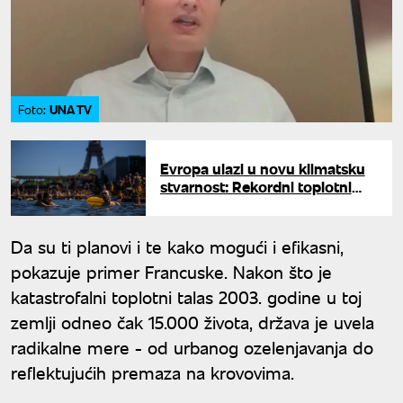
UNA TV
Foto:
Evropa ulazi u novu klimatsku
stvarnost: Rekordni toplotni
talasi postaju pravilo
Da su ti planovi i te kako mogući i efikasni,
pokazuje primer Francuske. Nakon što je
katastrofalni toplotni talas 2003. godine u toj
zemlji odneo čak 15.000 života, država je uvela
radikalne mere - od urbanog ozelenjavanja do
reflektujućih premaza na krovovima.