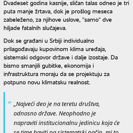
Dvadeset godina kasnije, sličan talas odneo je tri
puta manje žrtava, dok je prošlog meseca
zabeleženo, za njihove uslove, "samo" dve
hiljade fatalnih slučajeva.
Dok se građani u Srbiji individualno
prilagođavaju kupovinom klima uređaja,
sistemski odgovor države i dalje izostaje. Da
bismo smanjili gubitke, ekonomija i
infrastruktura moraju da se projektuju za
potpuno novu klimatsku realnost.
„Najveći deo je na teretu društva,
odnosno države. Neophodno je
napraviti institucionalnu jedinicu koja će
se time baviti na sistematski način, mi to