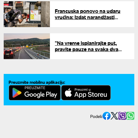
Francuska ponovo na udaru
vrućina: Izdat narandžasti
meteo-alarm za toplotni talas
"Na vreme isplanirajte put,
pravite pauze na svaka dva
sata": Putevi Srbije apeluju na
vozače pred letnju sezonu
Preuzmite mobilnu aplikaciju:
Podeli: