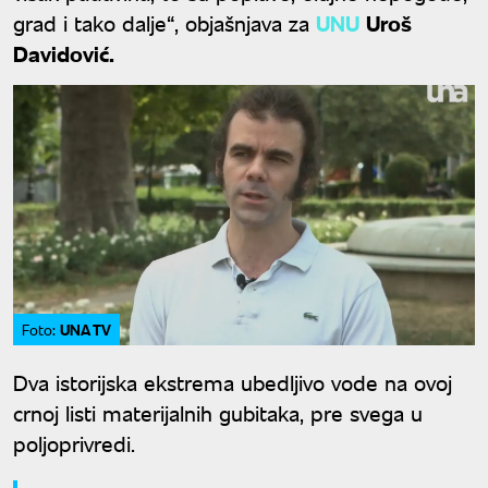
grad i tako dalje“, objašnjava za
UNU
Uroš
Davidović.
UNA TV
Foto:
Dva istorijska ekstrema ubedljivo vode na ovoj
crnoj listi materijalnih gubitaka, pre svega u
poljoprivredi.