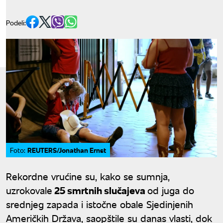
Podeli:
REUTERS/Jonathan Ernst
Foto:
Rekordne vrućine su, kako se sumnja,
uzrokovale
25 smrtnih slučajeva
od juga do
srednjeg zapada i istočne obale Sjedinjenih
Američkih Država, saopštile su danas vlasti, dok