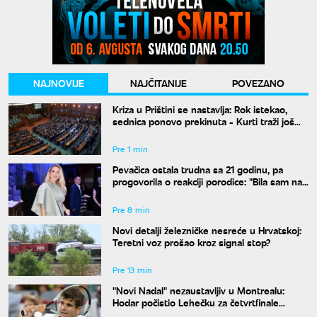
NAJNOVIJE
NAJČITANIJE
POVEZANO
Kriza u Prištini se nastavlja: Rok istekao,
sednica ponovo prekinuta - Kurti traži još
vremena
Pre 1 min
Pevačica ostala trudna sa 21 godinu, pa
progovorila o reakciji porodice: "Bila sam na
studijama"
Pre 8 min
Novi detalji železničke nesreće u Hrvatskoj:
Teretni voz prošao kroz signal stop?
Pre 13 min
"Novi Nadal" nezaustavljiv u Montrealu:
Hodar počistio Lehečku za četvrtfinale
mastersa