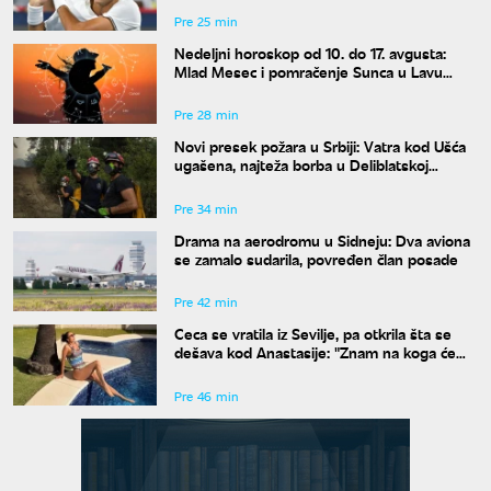
Pre 25 min
Nedeljni horoskop od 10. do 17. avgusta:
Mlad Mesec i pomračenje Sunca u Lavu
donose haos
Pre 28 min
Novi presek požara u Srbiji: Vatra kod Ušća
ugašena, najteža borba u Deliblatskoj
peščari
Pre 34 min
Drama na aerodromu u Sidneju: Dva aviona
se zamalo sudarila, povređen član posade
Pre 42 min
Ceca se vratila iz Sevilje, pa otkrila šta se
dešava kod Anastasije: "Znam na koga će
Ilijan da liči"
Pre 46 min