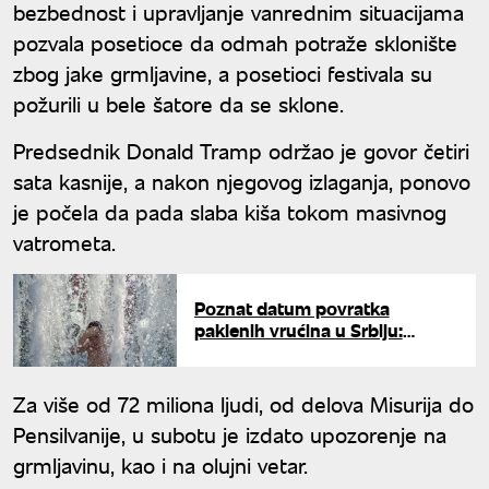
bezbednost i upravljanje vanrednim situacijama
pozvala posetioce da odmah potraže sklonište
zbog jake grmljavine, a posetioci festivala su
požurili u bele šatore da se sklone.
Predsednik Donald Tramp održao je govor četiri
sata kasnije, a nakon njegovog izlaganja, ponovo
je počela da pada slaba kiša tokom masivnog
vatrometa.
Poznat datum povratka
paklenih vrućina u Srbiju:
Spremite se za novi toplotni
talas
Za više od 72 miliona ljudi, od delova Misurija do
Pensilvanije, u subotu je izdato upozorenje na
grmljavinu, kao i na olujni vetar.