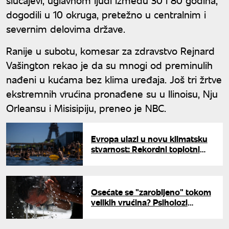
dogodili u 10 okruga, pretežno u centralnim i
severnim delovima države.
Ranije u subotu, komesar za zdravstvo Rejnard
Vašington rekao je da su mnogi od preminulih
nađeni u kućama bez klima uređaja. Još tri žrtve
ekstremnih vrućina pronađene su u Ilinoisu, Nju
Orleansu i Misisipiju, preneo je NBC.
Evropa ulazi u novu klimatsku
stvarnost: Rekordni toplotni
talasi postaju pravilo
Osećate se "zarobljeno" tokom
velikih vrućina? Psiholozi
objašnjavaju skriveni uticaj
toplotnog talasa