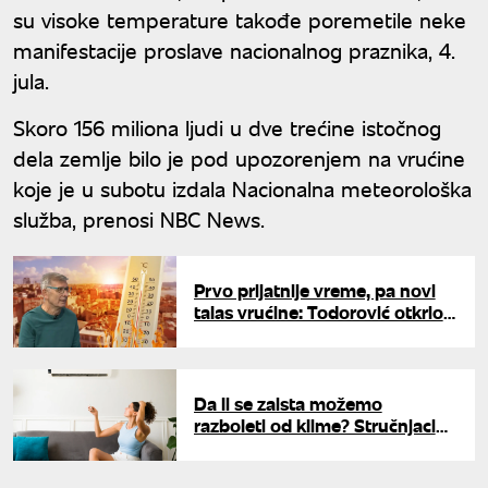
su visoke temperature takođe poremetile neke
manifestacije proslave nacionalnog praznika, 4.
jula.
Skoro 156 miliona ljudi u dve trećine istočnog
dela zemlje bilo je pod upozorenjem na vrućine
koje je u subotu izdala Nacionalna meteorološka
služba, prenosi NBC News.
Prvo prijatnije vreme, pa novi
talas vrućine: Todorović otkrio
šta nas čeka posle 10. jula
Da li se zaista možemo
razboleti od klime? Stručnjaci
otkrivaju šta je mit, a šta prava
opasnost