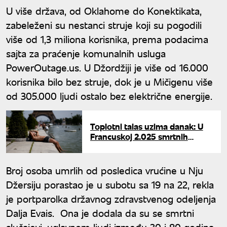
U više država, od Oklahome do Konektikata,
zabeleženi su nestanci struje koji su pogodili
više od 1,3 miliona korisnika, prema podacima
sajta za praćenje komunalnih usluga
PowerOutage.us. U Džordžiji je više od 16.000
korisnika bilo bez struje, dok je u Mičigenu više
od 305.000 ljudi ostalo bez električne energije.
Toplotni talas uzima danak: U
Francuskoj 2.025 smrtnih
slučajeva za sedam dana
Broj osoba umrlih od posledica vrućine u Nju
Džersiju porastao je u subotu sa 19 na 22, rekla
je portparolka državnog zdravstvenog odeljenja
Dalja Evais. Ona je dodala da su se smrtni
slučajevi, uglavnom ljudi između 30 i 80 godina,