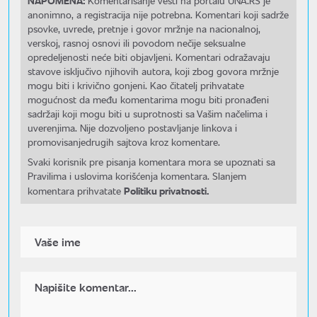
Komentarisanje vesti na portalu UNA.RS je
anonimno, a registracija nije potrebna. Komentari koji sadrže
psovke, uvrede, pretnje i govor mržnje na nacionalnoj,
verskoj, rasnoj osnovi ili povodom nečije seksualne
opredeljenosti neće biti objavljeni. Komentari odražavaju
stavove isključivo njihovih autora, koji zbog govora mržnje
mogu biti i krivično gonjeni. Kao čitatelj prihvatate
mogućnost da među komentarima mogu biti pronađeni
sadržaji koji mogu biti u suprotnosti sa Vašim načelima i
uverenjima. Nije dozvoljeno postavljanje linkova i
promovisanjedrugih sajtova kroz komentare.
Svaki korisnik pre pisanja komentara mora se upoznati sa
Pravilima i uslovima korišćenja komentara. Slanjem
Politiku privatnosti.
komentara prihvatate