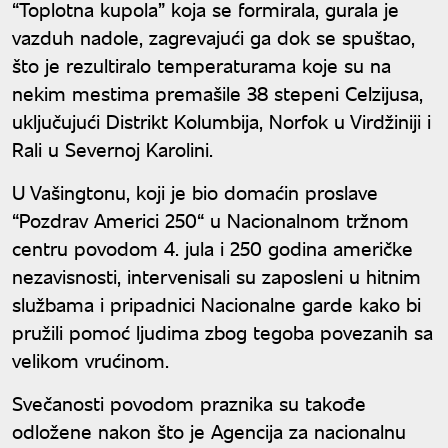
“Toplotna kupola” koja se formirala, gurala je
vazduh nadole, zagrevajući ga dok se spuštao,
što je rezultiralo temperaturama koje su na
nekim mestima premašile 38 stepeni Celzijusa,
uključujući Distrikt Kolumbija, Norfok u Virdžiniji i
Rali u Severnoj Karolini.
U Vašingtonu, koji je bio domaćin proslave
“Pozdrav Americi 250“ u Nacionalnom tržnom
centru povodom 4. jula i 250 godina američke
nezavisnosti, intervenisali su zaposleni u hitnim
službama i pripadnici Nacionalne garde kako bi
pružili pomoć ljudima zbog tegoba povezanih sa
velikom vrućinom.
Svečanosti povodom praznika su takođe
odložene nakon što je Agencija za nacionalnu