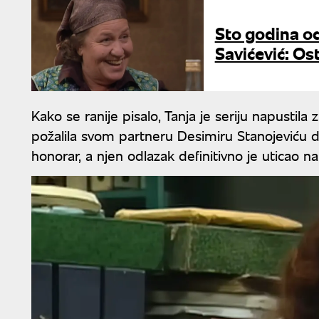
Sto godina o
Savićević: Ost
Kako se ranije pisalo, Tanja je seriju napusti
požalila svom partneru Desimiru Stanojeviću da
honorar, a njen odlazak definitivno je uticao na 