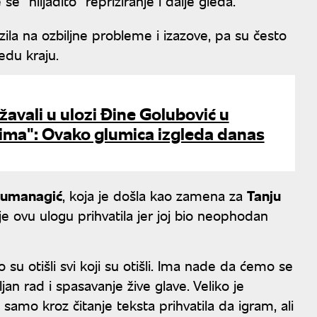
se "hiljadito" repriziranje i dalje gleda.
lazila na ozbiljne probleme i izazove, pa su često
edu kraju.
žavali u ulozi Đine Golubović u
dima": Ovako glumica izgleda danas
Numanagić
, koja je došla kao zamena za
Tanju
je ovu ulogu prihvatila jer joj bio neophodan
su otišli svi koji su otišli. Ima nade da ćemo se
ljan rad i spasavanje žive glave. Veliko je
 samo kroz čitanje teksta prihvatila da igram, ali