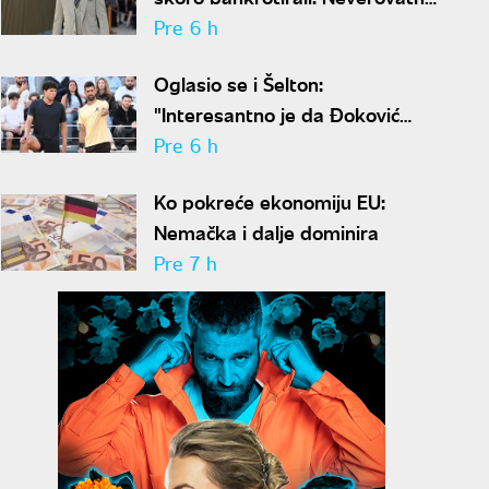
ispovest Meta Dejmona o paklu
Pre 6 h
kroz koji je prošao
Oglasio se i Šelton:
"Interesantno je da Đoković
predlaže skraćenje mečeva..."
Pre 6 h
Ko pokreće ekonomiju EU:
Nemačka i dalje dominira
Pre 7 h