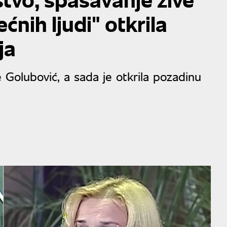
ćnih ljudi" otkrila
ja
e Golubović, a sada je otkrila pozadinu