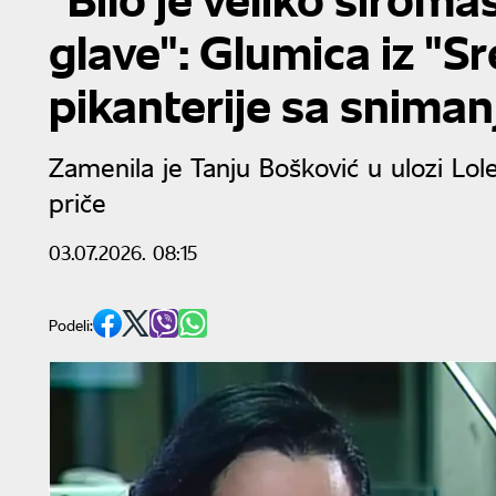
glave": Glumica iz "Sre
pikanterije sa sniman
Zamenila je Tanju Bošković u ulozi Lol
priče
03.07.2026. 08:15
Podeli: