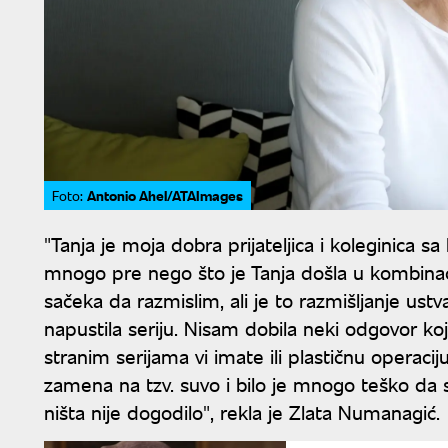
Antonio Ahel/ATAImages
Foto:
"Tanja je moja dobra prijateljica i koleginica sa
mnogo pre nego što je Tanja došla u kombinac
sačeka da razmislim, ali je to razmišljanje ust
napustila seriju. Nisam dobila neki odgovor ko
stranim serijama vi imate ili plastičnu operacij
zamena na tzv. suvo i bilo je mnogo teško da 
ništa nije dogodilo", rekla je Zlata Numanagić.