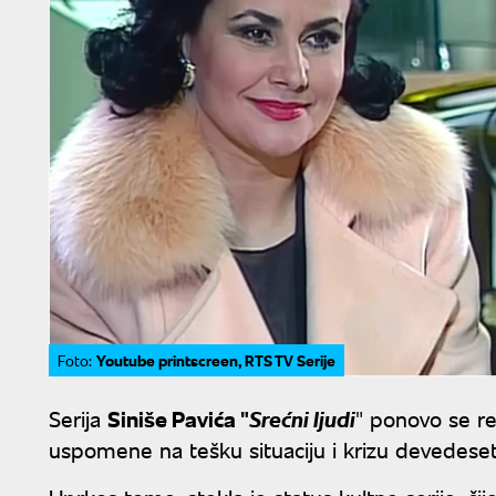
Youtube printscreen, RTS TV Serije
Foto:
Serija
Siniše Pavića "
Srećni ljudi
" ponovo se r
uspomene na tešku situaciju i krizu devedeset