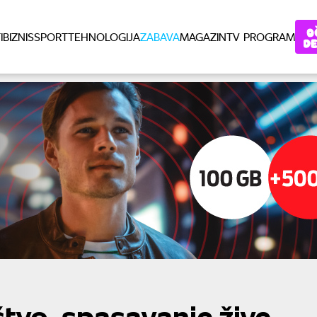
I
BIZNIS
SPORT
TEHNOLOGIJA
ZABAVA
MAGAZIN
TV PROGRAM
štvo, spasavanje žive