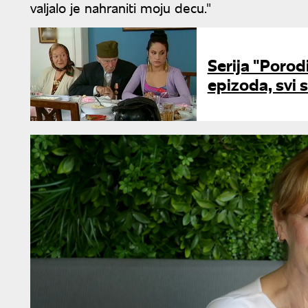
valjalo je nahraniti moju decu."
Serija "Porodi
epizoda, svi 