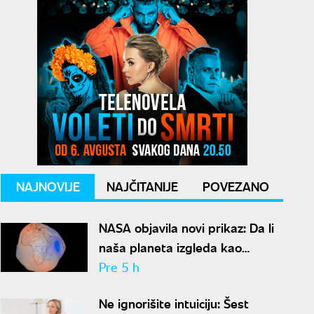
NAJNOVIJE
NAJČITANIJE
POVEZANO
NASA objavila novi prikaz: Da li
naša planeta izgleda kao
krompir ili kao plavi kliker?
Pre 5 h
Ne ignorišite intuiciju: Šest