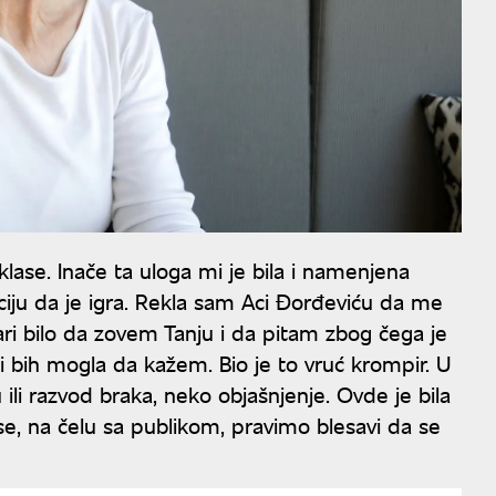
 klase. Inače ta uloga mi je bila i namenjena
iju da je igra. Rekla sam Aci Đorđeviću da me
vari bilo da zovem Tanju i da pitam zbog čega je
ji bih mogla da kažem. Bio je to vruć krompir. U
u ili razvod braka, neko objašnjenje. Ovde je bila
se, na čelu sa publikom, pravimo blesavi da se