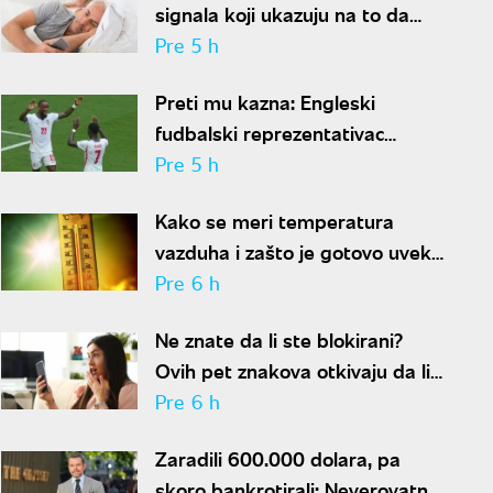
signala koji ukazuju na to da
partner krije aferu
Pre 5 h
Preti mu kazna: Engleski
fudbalski reprezentativac
optužen za napad u noćnom
Pre 5 h
klubu
Kako se meri temperatura
vazduha i zašto je gotovo uvek
niža od one koju pokazuju naši
Pre 6 h
termometri
Ne znate da li ste blokirani?
Ovih pet znakova otkivaju da li
se nalazite na nečijoj "crnoj listi"
Pre 6 h
Zaradili 600.000 dolara, pa
skoro bankrotirali: Neverovatna