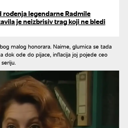
d rođenja legendarne Radmile
avila je neizbrisiv trag koji ne bledi
la zbog malog honorara. Naime, glumica se tada
 dok ode do pijace, inflacija joj pojede ceo
seriju.