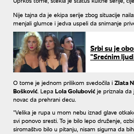
Uprkos tome, stekla je status kultne serije, čije 
Nije tajna da je ekipa serije zbog situacije nai
menjali glumce i jedva uspeli da snimanje priv
Srbi su je obo
"Srećnim lju
O tome je jednom prilikom svedočila i
Zlata 
Bošković
. Lepa
Lola Golubović
je priznala da 
novac da prehrani decu.
"Velika je rupa u mom nebu iznad glave otkako 
svi ponovo sresti. To je bilo lepo druženje, ozbi
siromaštvo bilo u pitanju, nisam sigurna da bih