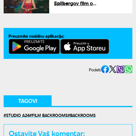
Spilbergov film o
vanzemaljcima: "Njegovo
najbolje delo u poslednjih 20
godina"
Preuzmite mobilnu aplikaciju:
Podeli:
TAGOVI
STUDIO A24
FILM BACKROOMS
BACKROOMS
Ostavite Vaš komentar: