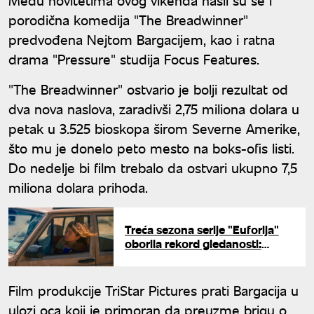
porodična komedija "The Breadwinner"
predvođena Nejtom Bargacijem, kao i ratna
drama "Pressure" studija Focus Features.
"The Breadwinner" ostvario je bolji rezultat od
dva nova naslova, zaradivši 2,75 miliona dolara u
petak u 3.525 bioskopa širom Severne Amerike,
što mu je donelo peto mesto na boks-ofis listi.
Do nedelje bi film trebalo da ostvari ukupno 7,5
miliona dolara prihoda.
Treća sezona serije "Euforija"
oborila rekord gledanosti:
Uprkos kritikama zabeležen
vrtoglav rast
Film produkcije TriStar Pictures prati Bargacija u
ulozi oca koji je primoran da preuzme brigu o