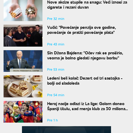
Nove akcize stupile na snagu: Veći iznosi za
cigarete i rezani duvan
Pre 32 min
Vučić: "Povećanje penzija ove godine,
povećanje će pratiti povećanje plata"
Pre 43 min
Sin Džona Bajdena: "Očev rak se proširio,
veoma je bolno gledati njegovu borbu"
Pre 53 min
Ledeni beli kolač: Dezert od tri sastojka -
bolji od sladoleda
Pre 54 min
Heroj nacije odlazi iz La lige: Golom doneo
Španiji titulu, sad menja klub za 50 miliona
evra
Pre 1 h