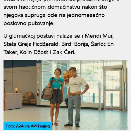
svom haotičnom domaćinstvu nakon što
njegova supruga ode na jednomesečno
poslovno putovanje.
U glumačkoj postavi nalaze se i Mendi Mur,
Stela Grejs Ficdžerald, Birdi Borija, Šarlot En
Taker, Kolin Džost i Zak Čeri.
A24 via AP/Tanjug
Foto: