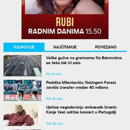
NAJNOVIJE
NAJČITANIJE
POVEZANO
Velike gužve na granicama: Na Batrovcima
se čeka čak tri sata
Pre 9 min
Podrška Milenkoviću: Notingem Forest
završio transfer vredan 40 miliona
Pre 18 min
Uprkos negodovanju ambasade Izraela:
Kanje Vest održao koncert u Portugaliji
Pre 29 min