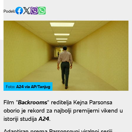
Podeli:
A24 via AP/Tanjug
Foto:
Film "
Backrooms
" reditelja Kejna Parsonsa
oborio je rekord za najbolji premijerni vikend u
istoriji studija
A24
.
Adaptiran prema Parsonsovoj viralnoj seriji,