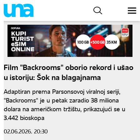
Film "Backrooms" oborio rekord i ušao
u istoriju: Šok na blagajnama
Adaptiran prema Parsonsovoj viralnoj seriji,
"Backrooms" je u petak zaradio 38 miliona
dolara na američkom tržištu, prikazujući se u
3.442 bioskopa
02.06.2026. 20:30