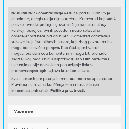
NAPOMENA:
Komentarisanje vesti na portalu UNA.RS je
anonimno, a registracija nije potrebna. Komentari koji sadrže
psovke, uvrede, pretnje i govor mržnje na nacionalnoj,
verskoj, rasnoj osnovi ili povodom nečije seksualne
opredeljenosti neće biti objavljeni. Komentari odražavaju
stavove isključivo njihovih autora, koji zbog govora mržnje
mogu biti i krivično gonjeni. Kao čitatelj prihvatate
mogućnost da među komentarima mogu biti pronađeni
sadržaji koji mogu biti u suprotnosti sa Vašim načelima i
uverenjima. Nije dozvoljeno postavljanje linkova i
promovisanjedrugih sajtova kroz komentare.
Svaki korisnik pre pisanja komentara mora se upoznati sa
Pravilima i uslovima korišćenja komentara. Slanjem
Politiku privatnosti.
komentara prihvatate