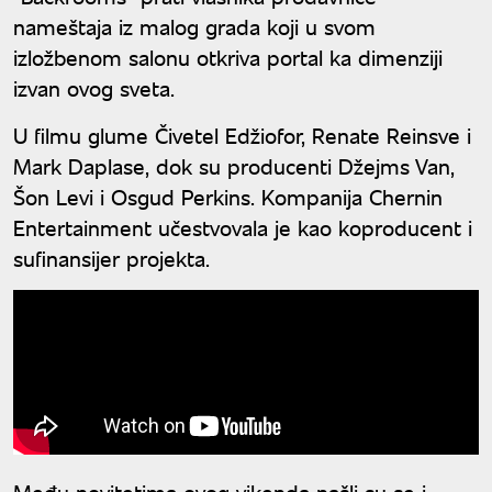
nameštaja iz malog grada koji u svom
izložbenom salonu otkriva portal ka dimenziji
izvan ovog sveta.
U filmu glume Čivetel Edžiofor, Renate Reinsve i
Mark Daplase, dok su producenti Džejms Van,
Šon Levi i Osgud Perkins. Kompanija Chernin
Entertainment učestvovala je kao koproducent i
sufinansijer projekta.
Među novitetima ovog vikenda našli su se i