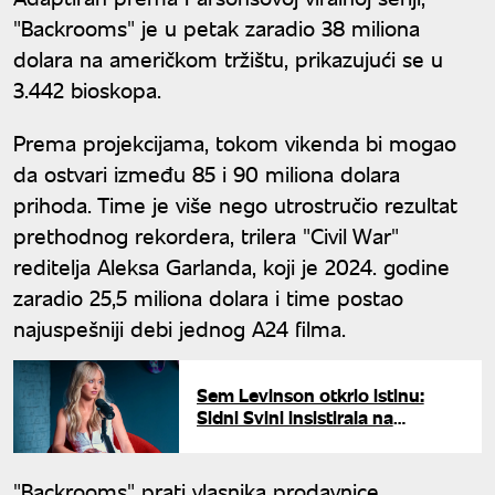
"Backrooms" je u petak zaradio 38 miliona
dolara na američkom tržištu, prikazujući se u
3.442 bioskopa.
Prema projekcijama, tokom vikenda bi mogao
da ostvari između 85 i 90 miliona dolara
prihoda. Time je više nego utrostručio rezultat
prethodnog rekordera, trilera "Civil War"
reditelja Aleksa Garlanda, koji je 2024. godine
zaradio 25,5 miliona dolara i time postao
najuspešniji debi jednog A24 filma.
Sem Levinson otkrio istinu:
Sidni Svini insistirala na
scenama golotinje u "Euforiji"
"Backrooms" prati vlasnika prodavnice