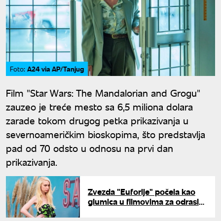
A24 via AP/Tanjug
Foto:
Film "Star Wars: The Mandalorian and Grogu"
zauzeo je treće mesto sa 6,5 miliona dolara
zarade tokom drugog petka prikazivanja u
severnoameričkim bioskopima, što predstavlja
pad od 70 odsto u odnosu na prvi dan
prikazivanja.
Zvezda "Euforije" počela kao
glumica u filmovima za odrasle:
"Karijera u 18+ industriji mi je