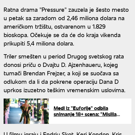
Ratna drama "Pressure" zauzela je šesto mesto
u petak sa zaradom od 2,46 miliona dolara na
američkom tržištu, ostvarenom u 1.829
bioskopa. Očekuje se da će do kraja vikenda
prikupiti 5,4 miliona dolara.
Triler smešten u period Drugog svetskog rata
donosi priču o Dvajtu D. Ajzenhaueru, kojeg
tumači Brendan Frejzer, a koji se suočava sa
odlukom da li da pokrene operaciju Dana D
uprkos izuzetno teškim vremenskim uslovima.
Medi iz "Euforije" odbila
snimanje 18+ scena: "Mislila
sam da ću izgubiti ulogu zbog
toga"
U filmu igraju i Endrju Skot, Keri Kondon, Kris