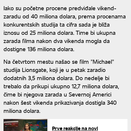
mnogo pomogla"
Iako su početne procene predviđale vikend-
zaradu od 40 miliona dolara, prema procenama
konkurentskih studija ta cifra sada je bliža
iznosu od 25 miliona dolara. Time bi ukupna
zarada filma nakon dva vikenda mogla da
dostigne 136 miliona dolara.
Na četvrtom mestu našao se film "Michael"
studija Lionsgate, koji je u petak zaradio
dodatnih 3,5 miliona dolara. Do nedelje bi
trebalo da prikupi ukupno 12,7 miliona dolara,
čime bi njegova zarada u Severnoj Americi
nakon šest vikenda prikazivanja dostigla 340
miliona dolara.
Prve reakcije na novi