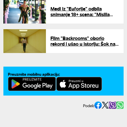
Medi iz "Euforije" odbila
snimanje 18+ scena: "Mislila
sam da ću izgubiti ulogu zbog
toga"
Film "Backrooms" oborio
rekord i ušao u istoriju: Šok na
blagajnama
Preuzmite mobilnu aplikaciju:
Podeli: