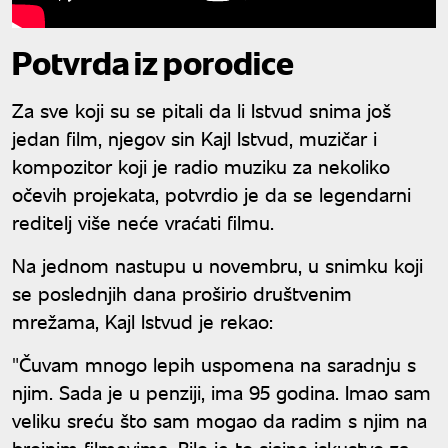
Potvrda iz porodice
Za sve koji su se pitali da li Istvud snima još
jedan film, njegov sin Kajl Istvud, muzičar i
kompozitor koji je radio muziku za nekoliko
očevih projekata, potvrdio je da se legendarni
reditelj više neće vraćati filmu.
Na jednom nastupu u novembru, u snimku koji
se poslednjih dana proširio društvenim
mrežama, Kajl Istvud je rekao:
"Čuvam mnogo lepih uspomena na saradnju s
njim. Sada je u penziji, ima 95 godina. Imao sam
veliku sreću što sam mogao da radim s njim na
brojnim filmovima. Bilo je to sjajno iskustvo za