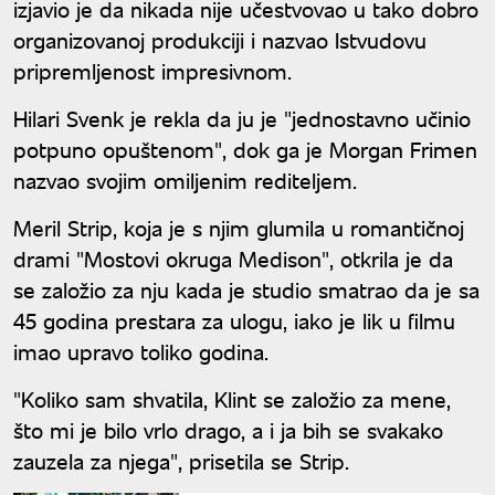
izjavio je da nikada nije učestvovao u tako dobro
organizovanoj produkciji i nazvao Istvudovu
pripremljenost impresivnom.
Hilari Svenk je rekla da ju je "jednostavno učinio
potpuno opuštenom", dok ga je Morgan Frimen
nazvao svojim omiljenim rediteljem.
Meril Strip, koja je s njim glumila u romantičnoj
drami "Mostovi okruga Medison", otkrila je da
se založio za nju kada je studio smatrao da je sa
45 godina prestara za ulogu, iako je lik u filmu
imao upravo toliko godina.
"Koliko sam shvatila, Klint se založio za mene,
što mi je bilo vrlo drago, a i ja bih se svakako
zauzela za njega", prisetila se Strip.