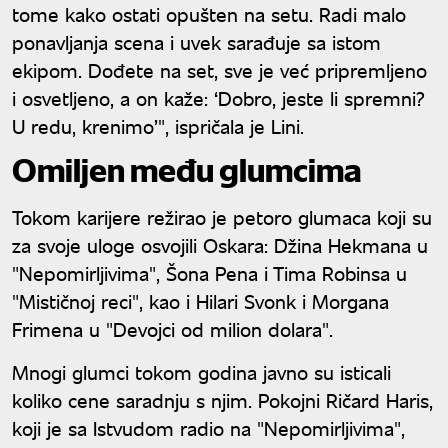
tome kako ostati opušten na setu. Radi malo
ponavljanja scena i uvek sarađuje sa istom
ekipom. Dođete na set, sve je već pripremljeno
i osvetljeno, a on kaže: ‘Dobro, jeste li spremni?
U redu, krenimo’", ispričala je Lini.
Omiljen među glumcima
Tokom karijere režirao je petoro glumaca koji su
za svoje uloge osvojili Oskara: Džina Hekmana u
"Nepomirljivima", Šona Pena i Tima Robinsa u
"Mističnoj reci", kao i Hilari Svonk i Morgana
Frimena u "Devojci od milion dolara".
Mnogi glumci tokom godina javno su isticali
koliko cene saradnju s njim. Pokojni Ričard Haris,
koji je sa Istvudom radio na "Nepomirljivima",