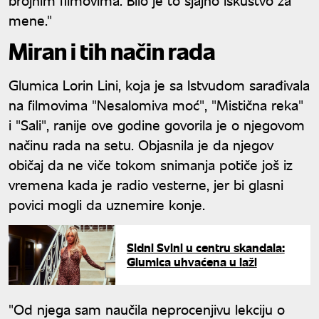
mene."
Miran i tih način rada
Glumica Lorin Lini, koja je sa Istvudom sarađivala
na filmovima "Nesalomiva moć", "Mistična reka"
i "Sali", ranije ove godine govorila je o njegovom
načinu rada na setu. Objasnila je da njegov
običaj da ne viče tokom snimanja potiče još iz
vremena kada je radio vesterne, jer bi glasni
povici mogli da uznemire konje.
Sidni Svini u centru skandala:
Glumica uhvaćena u laži
"Od njega sam naučila neprocenjivu lekciju o