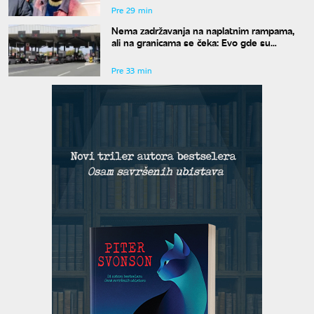
Pre 29 min
Nema zadržavanja na naplatnim rampama,
ali na granicama se čeka: Evo gde su
najveće gužve
Pre 33 min