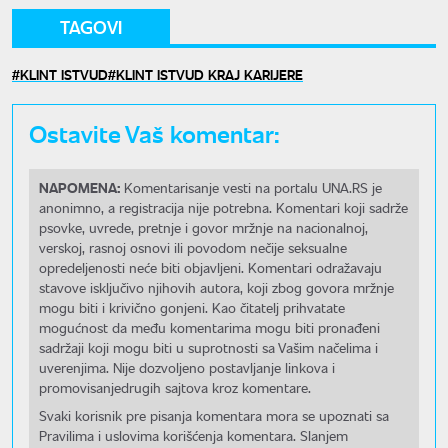
TAGOVI
KLINT ISTVUD
KLINT ISTVUD KRAJ KARIJERE
Ostavite Vaš komentar:
NAPOMENA:
Komentarisanje vesti na portalu UNA.RS je
anonimno, a registracija nije potrebna. Komentari koji sadrže
psovke, uvrede, pretnje i govor mržnje na nacionalnoj,
verskoj, rasnoj osnovi ili povodom nečije seksualne
opredeljenosti neće biti objavljeni. Komentari odražavaju
stavove isključivo njihovih autora, koji zbog govora mržnje
mogu biti i krivično gonjeni. Kao čitatelj prihvatate
mogućnost da među komentarima mogu biti pronađeni
sadržaji koji mogu biti u suprotnosti sa Vašim načelima i
uverenjima. Nije dozvoljeno postavljanje linkova i
promovisanjedrugih sajtova kroz komentare.
Svaki korisnik pre pisanja komentara mora se upoznati sa
Pravilima i uslovima korišćenja komentara. Slanjem