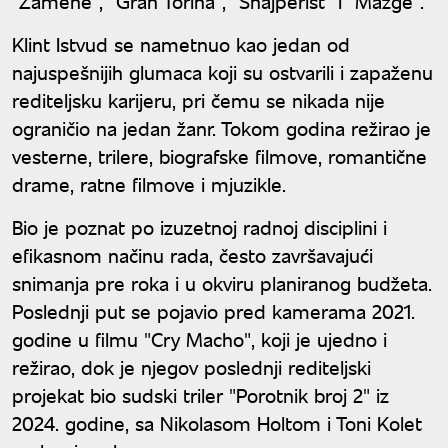
"Zamene", "Gran Torina", "Snajperist" i "Mazge".
Klint Istvud se nametnuo kao jedan od
najuspešnijih glumaca koji su ostvarili i zapaženu
rediteljsku karijeru, pri čemu se nikada nije
ograničio na jedan žanr. Tokom godina režirao je
vesterne, trilere, biografske filmove, romantične
drame, ratne filmove i mjuzikle.
Bio je poznat po izuzetnoj radnoj disciplini i
efikasnom načinu rada, često završavajući
snimanja pre roka i u okviru planiranog budžeta.
Poslednji put se pojavio pred kamerama 2021.
godine u filmu "Cry Macho", koji je ujedno i
režirao, dok je njegov poslednji rediteljski
projekat bio sudski triler "Porotnik broj 2" iz
2024. godine, sa Nikolasom Holtom i Toni Kolet