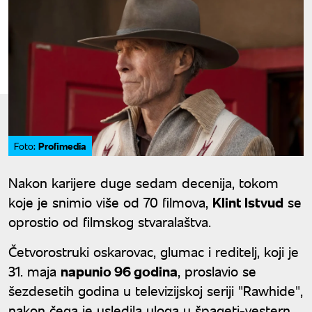
Profimedia
Foto:
Nakon karijere duge sedam decenija, tokom
koje je snimio više od 70 filmova,
Klint Istvud
se
oprostio od filmskog stvaralaštva.
Četvorostruki oskarovac, glumac i reditelj, koji je
31. maja
napunio 96 godina
, proslavio se
šezdesetih godina u televizijskoj seriji "Rawhide",
nakon čega je usledila uloga u špageti-vestern