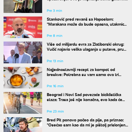
koju treba da imate kod kuće
Pre 3 min
Stanković pred revanš sa Hapoelom:
"Marakana može da bude opasna, utakmica
se ne dobija posle 17 minuta"
Pre 8 min
Više od milijardu evra za Zlatiborski okrug:
Vučić najavio velika ulaganja u puteve, prugu
i infrastrukturu
Pre 13 min
Najjednostavniji recept za kompot od
breskve: Potrebna su vam samo ova tri
sastojka
Pre 16 min
Beograd i Novi Sad povezaće biciklistička
staza: Trasa još nije konačna, evo kada će
sve biti poznato
Pre 23 min
Bred Pit ponovo počeo da pije, pa priznao:
"Osećao sam kao da mi je pištolj prislonjen
na glavu"