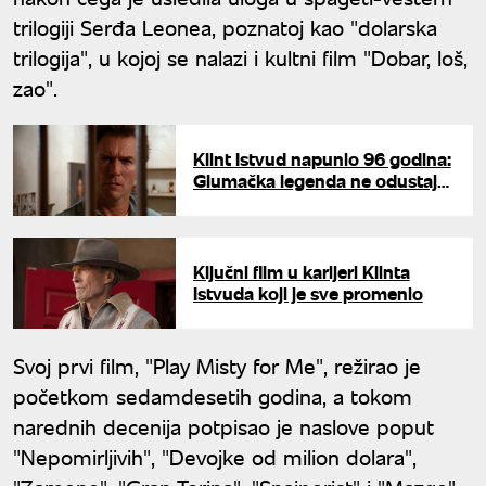
trilogiji Serđa Leonea, poznatoj kao "dolarska
trilogija", u kojoj se nalazi i kultni film "Dobar, loš,
zao".
Klint Istvud napunio 96 godina:
Glumačka legenda ne odustaje
od posla ni u poznim godinama
Ključni film u karijeri Klinta
Istvuda koji je sve promenio
Svoj prvi film, "Play Misty for Me", režirao je
početkom sedamdesetih godina, a tokom
narednih decenija potpisao je naslove poput
"Nepomirljivih", "Devojke od milion dolara",