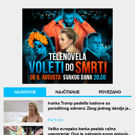
NAJNOVIJE
NAJČITANIJE
POVEZANO
Ivanka Tramp podelila kadrove sa
porodičnog odmora: Zbog jednog detalja je
razapeli na mrežama!
Pre 3 min
Velika evropska banka poslala važno
upozorenje: Ovo je najmanja suma gotovine