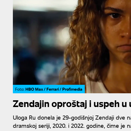
HBO Max / Ferrari / Profimedia
Foto:
Zendajin oproštaj i uspeh u 
Uloga Ru donela je 29-godišnjoj Zendaji dve n
dramskoj seriji, 2020. i 2022. godine, čime j