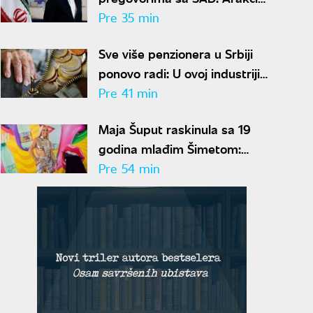
otkrio šta Vašington prvo mora
Pre 35 min
da uradi
Sve više penzionera u Srbiji
ponovo radi: U ovoj industriji
postali nezamenljiva radna
Pre 41 min
snaga
Maja Šuput raskinula sa 19
godina mlađim Šimetom:
Pokazala brutalno telo u petoj
Pre 54 min
deceniji