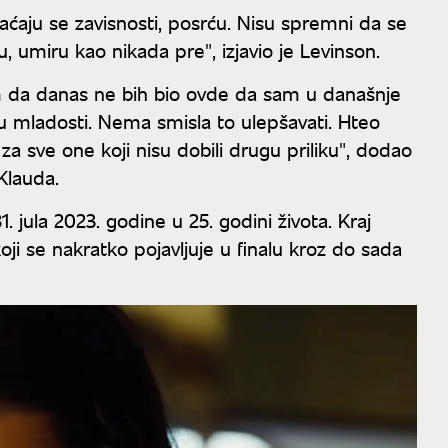
raćaju se zavisnosti, posrću. Nisu spremni da se
u, umiru kao nikada pre", izjavio je Levinson.
da danas ne bih bio ovde da sam u današnje
u mladosti. Nema smisla to ulepšavati. Hteo
a sve one koji nisu dobili drugu priliku", dodao
Klauda.
 jula 2023. godine u 25. godini života. Kraj
ji se nakratko pojavljuje u finalu kroz do sada