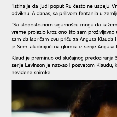
"Istina je da ljudi poput Ru često ne uspeju. V
odviknu. A danas, sa prilivom fentanila u zemlj
"Sa stopostotnom sigurnošću mogu da kažem 
vreme prolazio kroz ono što sam proživljavao 
sam da ispričam ovu priču za Angusa Klauda i z
je Sem, aludirajući na glumca iz serije Angusa 
Klaud je preminuo od slučajnog predoziranja 31.
serije Levinson je nazvao i posvetom Klaudu, ko
neviđene snimke.