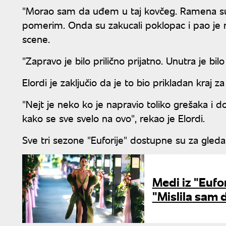
"Morao sam da uđem u taj kovčeg. Ramena su 
pomerim. Onda su zakucali poklopac i pao je mr
scene.
"Zapravo je bilo prilično prijatno. Unutra je b
Elordi je zaključio da je to bio prikladan kraj za
"Nejt je neko ko je napravio toliko grešaka i d
kako se sve svelo na ovo", rekao je Elordi.
Sve tri sezone "Euforije" dostupne su za gled
Medi iz "Eufo
"Mislila sam 