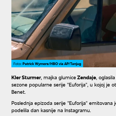
Patrick Wymore/HBO via AP/Tanjug
Foto:
Kler Sturmer
, majka glumice
Zendaje
, oglasi
sezone popularne serije "Euforija", u kojoj je o
Benet.
Poslednja epizoda serije "Euforija" emitovana j
podelila dan kasnije na Instagramu.