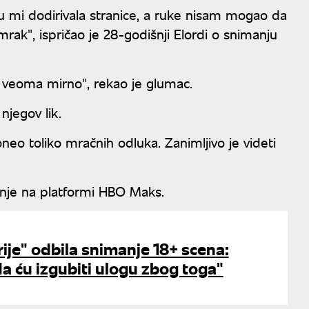
mi dodirivala stranice, a ruke nisam mogao da
ak", ispričao je 28-godišnji Elordi o snimanju
ilo veoma mirno", rekao je glumac.
 njegov lik.
oneo toliko mračnih odluka. Zanimljivo je videti
anje na platformi HBO Maks.
rije" odbila snimanje 18+ scena:
da ću izgubiti ulogu zbog toga"