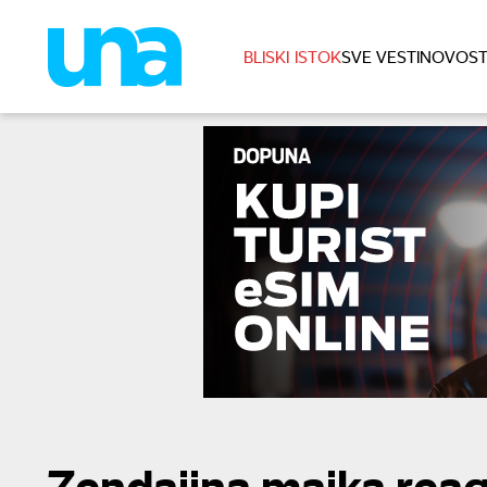
BLISKI ISTOK
SVE VESTI
NOVOST
Zendajina majka rea