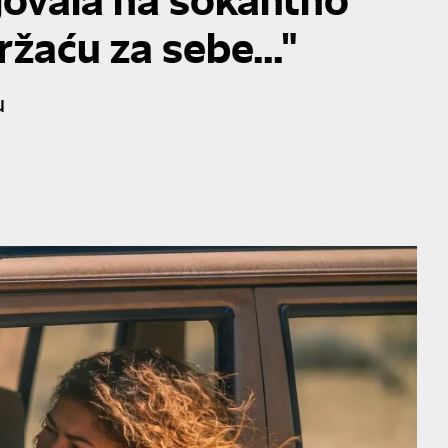
ržaću za sebe..."
u