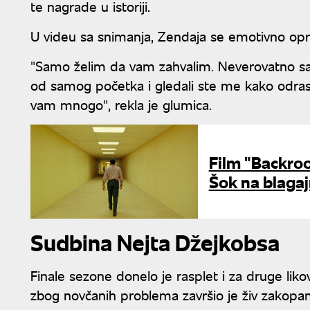
te nagrade u istoriji.
U videu sa snimanja, Zendaja se emotivno opro
"Samo želim da vam zahvalim. Neverovatno s
od samog početka i gledali ste me kako odrasta
vam mnogo", rekla je glumica.
Film "Backroo
Šok na blaga
Sudbina Nejta Džejkobsa
Finale sezone donelo je rasplet i za druge liko
zbog novčanih problema završio je živ zakopa