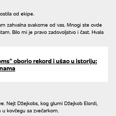
stila od ekipe.
am zahvalna svakome od vas. Mnogi ste ovde
m. Bilo mi je pravo zadovoljstvo i čast. Hvala
ms" oborio rekord i ušao u istoriju:
jnama
ve. Nejt Džejkobs, kog glumi Džejkob Elordi,
n u kovčegu sa zvečarkom.