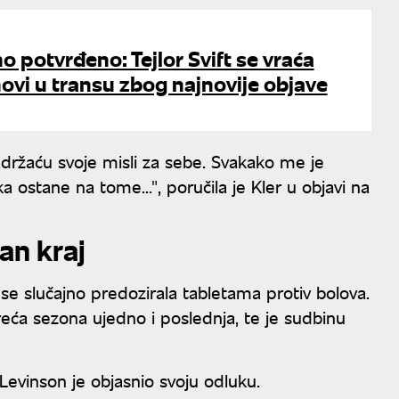
o potvrđeno: Tejlor Svift se vraća
ovi u transu zbog najnovije objave
držaću svoje misli za sebe. Svakako me je
eka ostane na tome...", poručila je Kler u objavi na
an kraj
se slučajno predozirala tabletama protiv bolova.
reća sezona ujedno i poslednja, te je sudbinu
evinson je objasnio svoju odluku.