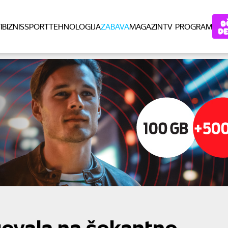
I
BIZNIS
SPORT
TEHNOLOGIJA
ZABAVA
MAGAZIN
TV PROGRAM
govala na šokantno