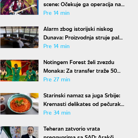
scene: Očekuje ga operacija na
otvorenom srcu
Pre 14 min
Alarm zbog istorijski niskog
Dunava: Proizvodnja struje pala
50 odsto, evo da li je
Pre 14 min
snabdevanje ugroženo
Notingem Forest želi zvezdu
Monaka: Za transfer traže 50
miliona evra
Pre 27 min
Starinski namaz sa juga Srbije:
Kremasti delikates od pečuraka
i pečenih paprika
Pre 34 min
Teheran zatvorio vrata
pregovorima sa SAD: Arakči