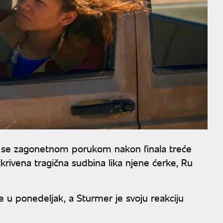
la se zagonetnom porukom nakon finala treće
tkrivena tragična sudbina lika njene ćerke, Ru
e u ponedeljak, a Sturmer je svoju reakciju