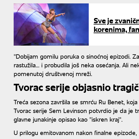
Sve je zvaničn
korenima, fan
"Dobijam gomilu poruka o sinoćnoj epizodi. Za
rastužila... i probudila još neka osećanja. Ali n
pomenutoj društvenoj mreži.
Tvorac serije objasnio tragič
Treća sezona završila se smrću Ru Benet, koja 
Tvorac serije Sem Levinson potvrdio je da je t
glavne junakinje opisao kao "iskren kraj".
U prilogu emitovanom nakon finalne epizode, L