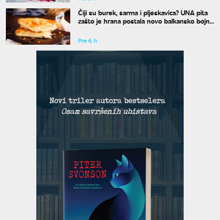
Čiji su burek, sarma i pljeskavica? UNA pita
zašto je hrana postala novo balkansko bojno
polje
Pre 6 h