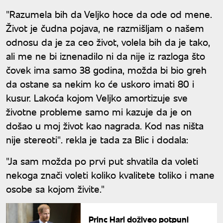
"Razumela bih da Veljko hoce da ode od mene.
Život je čudna pojava, ne razmišljam o našem
odnosu da je za ceo život, volela bih da je tako,
ali me ne bi iznenadilo ni da nije iz razloga što
čovek ima samo 38 godina, možda bi bio greh
da ostane sa nekim ko će uskoro imati 80 i
kusur. Lakoća kojom Veljko amortizuje sve
životne probleme samo mi kazuje da je on
došao u moj život kao nagrada. Kod nas ništa
nije stereoti". rekla je tada za Blic i dodala:
"Ja sam možda po prvi put shvatila da voleti
nekoga znači voleti koliko kvalitete toliko i mane
osobe sa kojom živite."
Princ Hari doživeo potpuni