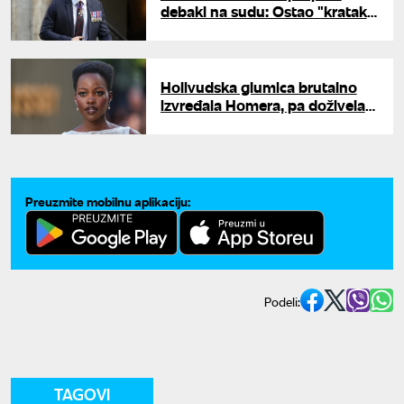
debakl na sudu: Ostao "kratak"
za 40 miliona dolara
Holivudska glumica brutalno
izvređala Homera, pa doživela
javni linč: "Živi u svom balonu"
Preuzmite mobilnu aplikaciju:
Podeli:
TAGOVI