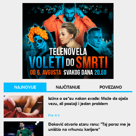
NAJNOVIJE
NAJČITANIJE
POVEZANO
Istina o se*su nakon svađe: Može da ojača
vezu, ali postoji i jedan problem
Pre 4 h
Đoković otvorio staru ranu: "Taj poraz me je
uništio na vrhuncu karijere"