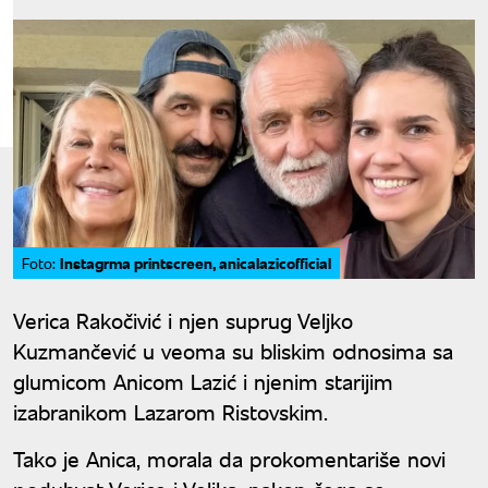
Instagrma printscreen, anicalazicofficial
Foto:
Verica Rakočivić i njen suprug Veljko
Kuzmančević u veoma su bliskim odnosima sa
glumicom Anicom Lazić i njenim starijim
izabranikom Lazarom Ristovskim.
Tako je Anica, morala da prokomentariše novi