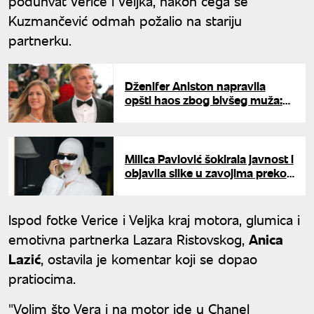
poduhvat Verice i Veljka, nakon čega se
Kuzmančević odmah požalio na stariju
partnerku.
Dženifer Aniston napravila
opšti haos zbog bivšeg muža:
Isplivali šokantni detalji
Milica Pavlović šokirala javnost i
objavila slike u zavojima preko
celog lica: "Ja posle svih
operacija"
Ispod fotke Verice i Veljka kraj motora, glumica i
emotivna partnerka Lazara Ristovskog,
Anica
Lazić
, ostavila je komentar koji se dopao
pratiocima.
"Volim što Vera i na motor ide u Chanel