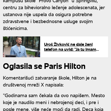
kampusu škole "Provo Canyon" u Springvilu,
centru za bihevioralno lečenje adolescenata, jer
ustanova nije uspela da osigura potrebne
zdravstvene i bezbednosne usluge svojim
štićenicima.
Uroš Živković ne daje ženi
telefon na uvid: "Ja tu imam
svašta nešto"
Oglasila se Paris Hilton
Komentarišući zatvaranje škole, Hilton je na
društvenoj mreži X napisala:
"Godinama sam čekala da ovo napišem. Mesto
koje je naudilo meni i nebrojenoj deci, i pre i
posle mene, više neće moći da radi. Deca koja