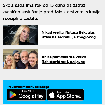
Škola sada ima rok od 15 dana da zatraži
zvanično saslušanje pred Ministarstvom zdravlja
i socijalne zaštite.
Nikad vrelija: Nataša Bekvalac
uživa na Jadranu, a zbog ovog
snimka padaju mreže
Anica primetila šta Verica
Rakočević nosi, pa javno
prokomentarisala: Veljko
odmah uzvratio - "Samo me
sramoti"
Preuzmite mobilnu aplikaciju: