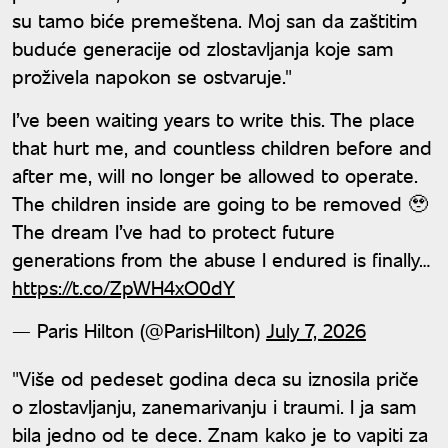
su tamo biće premeštena. Moj san da zaštitim
buduće generacije od zlostavljanja koje sam
proživela napokon se ostvaruje."
I’ve been waiting years to write this. The place
that hurt me, and countless children before and
after me, will no longer be allowed to operate.
The children inside are going to be removed 🥹
The dream I’ve had to protect future
generations from the abuse I endured is finally…
https://t.co/ZpWH4xO0dY
— Paris Hilton (@ParisHilton)
July 7, 2026
"Više od pedeset godina deca su iznosila priče
o zlostavljanju, zanemarivanju i traumi. I ja sam
bila jedno od te dece. Znam kako je to vapiti za