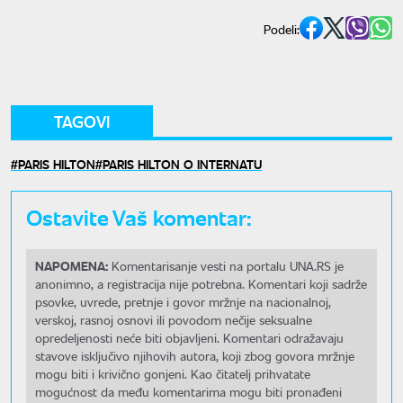
Podeli:
TAGOVI
PARIS HILTON
PARIS HILTON O INTERNATU
Ostavite Vaš komentar:
NAPOMENA:
Komentarisanje vesti na portalu UNA.RS je
anonimno, a registracija nije potrebna. Komentari koji sadrže
psovke, uvrede, pretnje i govor mržnje na nacionalnoj,
verskoj, rasnoj osnovi ili povodom nečije seksualne
opredeljenosti neće biti objavljeni. Komentari odražavaju
stavove isključivo njihovih autora, koji zbog govora mržnje
mogu biti i krivično gonjeni. Kao čitatelj prihvatate
mogućnost da među komentarima mogu biti pronađeni