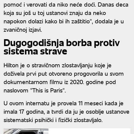
pomoć i verovati da niko neće doći. Danas deca
koja su još u toj ustanovi znaju da neko
napokon dolazi kako bi ih zaštitio", dodala je u
zvaničnoj izjavi.
Dugogodišnja borba protiv
sistema strave
Hilton je o stravičnom zlostavljanju koje je
doživela prvi put otvoreno progovorila u svom
dokumentarnom filmu iz 2020. godine pod
naslovom "This is Paris".
U ovom internatu je provela 11 meseci kada je
imala 17 godina, a tvrdi da ju je osoblje ustanove
sistematski psihički i fizički zlostavljalo.