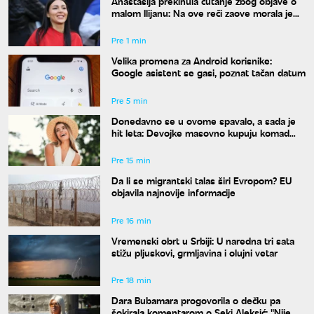
Anastasija prekinula ćutanje zbog objave o
malom Ilijanu: Na ove reči zaove morala je
da odgovori
Pre 1 min
Velika promena za Android korisnike:
Google asistent se gasi, poznat tačan datum
Pre 5 min
Donedavno se u ovome spavalo, a sada je
hit leta: Devojke masovno kupuju komad
koji su nekada krile ispod odeće
Pre 15 min
Da li se migrantski talas širi Evropom? EU
objavila najnovije informacije
Pre 16 min
Vremenski obrt u Srbiji: U naredna tri sata
stižu pljuskovi, grmljavina i olujni vetar
Pre 18 min
Dara Bubamara progovorila o dečku pa
šokirala komentarom o Seki Aleksić: "Nije mi