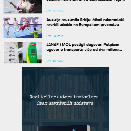
iznenađenje"
Pre 30 min
Austrija zaustavila Srbiju: Mladi rukometaši
završili učešće na Evropskom prvenstvu
Pre 34 min
JANAF i MOL postigli dogovor: Potpisan
ugovor o transportu više od dva miliona
tona nafte
Pre 41 min