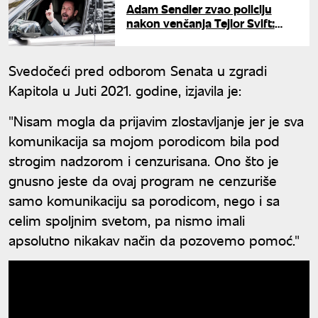
Adam Sendler zvao policiju
nakon venčanja Tejlor Svift:
Razlog je potpuno bizaran
Svedočeći pred odborom Senata u zgradi
Kapitola u Juti 2021. godine, izjavila je:
"Nisam mogla da prijavim zlostavljanje jer je sva
komunikacija sa mojom porodicom bila pod
strogim nadzorom i cenzurisana. Ono što je
gnusno jeste da ovaj program ne cenzuriše
samo komunikaciju sa porodicom, nego i sa
celim spoljnim svetom, pa nismo imali
apsolutno nikakav način da pozovemo pomoć."