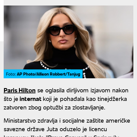
AP Photo/Allison Robbert/Tanjug
Foto:
Paris Hilton
se oglasila dirljivom izjavom nakon
što je
internat
koji je pohađala kao tinejdžerka
zatvoren zbog optužbi za zlostavljanje.
Ministarstvo zdravlja i socijalne zaštite američke
savezne države Juta oduzelo je licencu