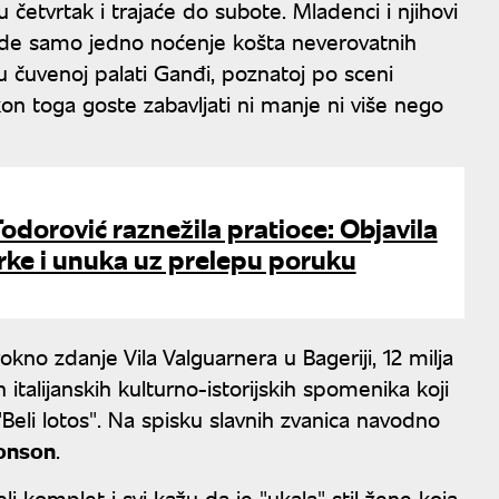
četvrtak i trajaće do subote. Mladenci i njihovi
 gde samo jedno noćenje košta neverovatnih
 u čuvenoj palati Ganđi, poznatoj po sceni
kon toga goste zabavljati ni manje ni više nego
Todorović raznežila pratioce: Objavila
erke i unuka uz prelepu poruku
kno zdanje Vila Valguarnera u Bageriji, 12 milja
 italijanskih kulturno-istorijskih spomenika koji
"Beli lotos". Na spisku slavnih zvanica navodno
Ronson
.
 komplet i svi kažu da je "ukala" stil žene koja