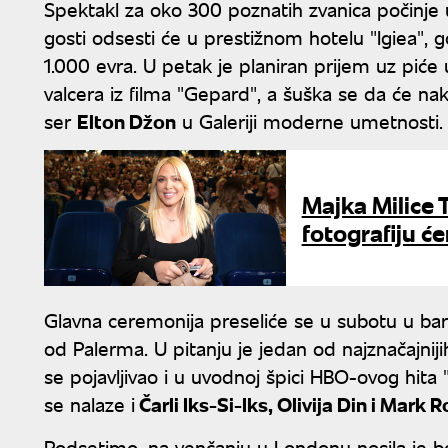
Spektakl za oko 300 poznatih zvanica počinje u 
gosti odsesti će u prestižnom hotelu "Igiea",
1.000 evra. U petak je planiran prijem uz piće
valcera iz filma "Gepard", a šuška se da će na
ser
Elton Džon
u Galeriji moderne umetnosti.
Majka Milice 
fotografiju ć
Glavna ceremonija preseliće se u subotu u baro
od Palerma. U pitanju je jedan od najznačajnijih
se pojavljivao i u uvodnoj špici HBO-ovog hita 
se nalaze i
Čarli Iks-Si-Iks, Olivija Din i Mark 
Podsetimo, na venčanju u Londonu nosila je beli