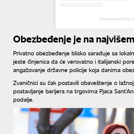
A post shared by 
Obezbeđenje je na najvišem
Privatno obezbeđenje blisko sarađuje sa loka
jeste činjenica da će verovatno i italijanski po
angažovanje državne policije koja danima obe
Zvaničnici su čak postavili obaveštenje o lažno
postavljanje barijera na trgovima Pjaca Sant'An
podalje.