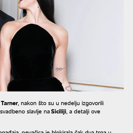
Tarner
, nakon što su u nedelju izgovorili
svadbeno slavlje na
Siciliji
, a detalji ove
đaja, pevačica je blokirala čak dva trga u