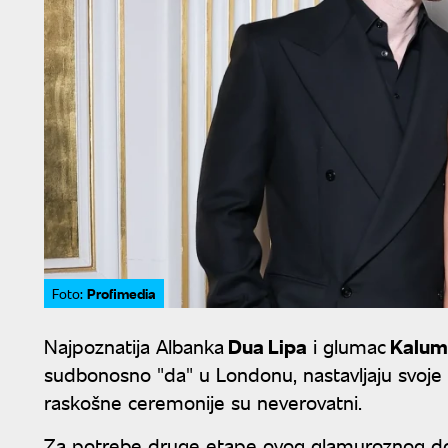
Profimedia
Foto:
Najpoznatija Albanka
Dua Lipa
i glumac
Kalum 
sudbonosno "da" u Londonu, nastavljaju svoje 
raskošne ceremonije su neverovatni.
Za potrebe druge etape ovog glamuroznog doga