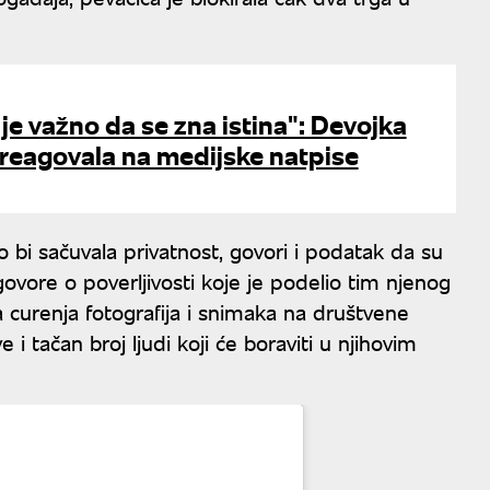
e važno da se zna istina": Devojka
 reagovala na medijske natpise
 bi sačuvala privatnost, govori i podatak da su
vore o poverljivosti koje je podelio tim njenog
a curenja fotografija i snimaka na društvene
e i tačan broj ljudi koji će boraviti u njihovim