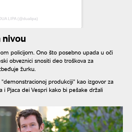
DUA LIPA (@dualipa)
 nivou
lnom policijom. Ono što posebno upada u oči
reski obveznici snositi deo troškova za
zbeđuje žurku.
j "demonstracionoj produkciji" kao izgovor za
a i Pjaca dei Vespri kako bi pešake držali