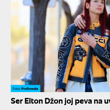
Profimedia
Foto:
Ser Elton Džon joj peva na u