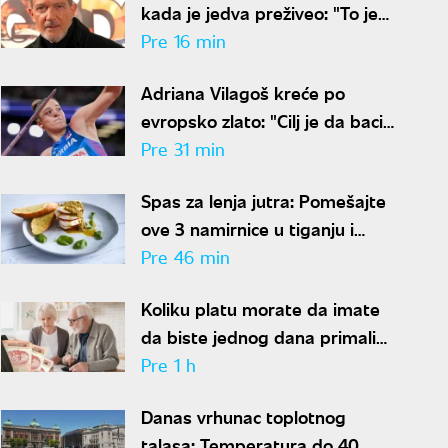
kada je jedva preživeo: "To je
najbolja stvar koja mi se desila"
Pre 16 min
Adriana Vilagoš kreće po
evropsko zlato: "Cilj je da bacim
dalje nego ove sezone"
Pre 31 min
Spas za lenja jutra: Pomešajte
ove 3 namirnice u tiganju i
dobićete doručak dostojan
Pre 46 min
najboljeg restorana
Koliku platu morate da imate
da biste jednog dana primali
penziju od 100.000 dinara?
Pre 1 h
Danas vrhunac toplotnog
talasa: Temperatura do 40