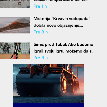
stepeni, za vikend konačno stiže
Pre 1 h
osveženje
Misterija "Krvavih vodopada"
dobila novo objašnjenje:
Otkriven drevni ekosistem na
Pre 8 h
Antarktiku
Simić pred Tobol: Ako budemo
igrali svoju igru, možemo da se
nadamo najboljem
Pre 8 h