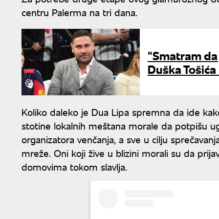
centru Palerma na tri dana.
"Smatram da j
Duška Tošića
Koliko daleko je Dua Lipa spremna da ide kako
stotine lokalnih meštana morale da potpišu ugo
organizatora venčanja, a sve u cilju sprečavanj
mreže. Oni koji žive u blizini morali su da prijav
domovima tokom slavlja.