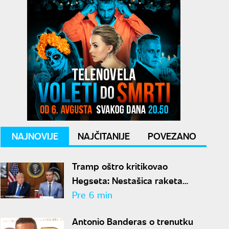
NAJNOVIJE
NAJČITANIJE
POVEZANO
Tramp oštro kritikovao
Hegseta: Nestašica raketa
zaustavila nove udare na Iran
Pre 6 min
Antonio Banderas o trenutku