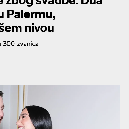
 u Palermu,
išem nivou
za 300 zvanica