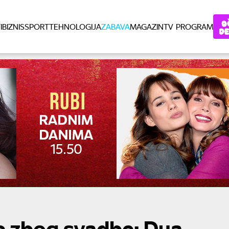
I
BIZNIS
SPORT
TEHNOLOGIJA
ZABAVA
MAGAZIN
TV PROGRAM
je zbog svadbe: Dua