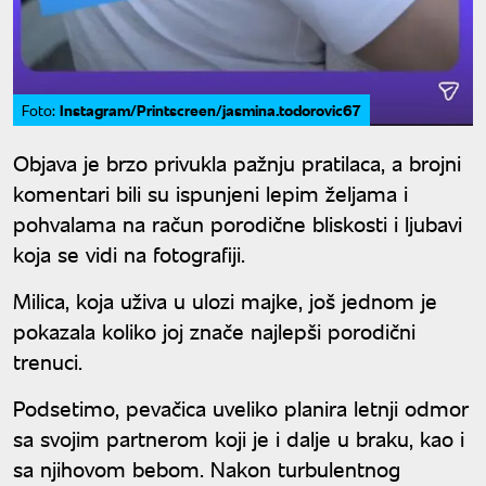
Instagram/Printscreen/jasmina.todorovic67
Foto:
Objava je brzo privukla pažnju pratilaca, a brojni
komentari bili su ispunjeni lepim željama i
pohvalama na račun porodične bliskosti i ljubavi
koja se vidi na fotografiji.
Milica, koja uživa u ulozi majke, još jednom je
pokazala koliko joj znače najlepši porodični
trenuci.
Podsetimo, pevačica uveliko planira letnji odmor
sa svojim partnerom koji je i dalje u braku, kao i
sa njihovom bebom. Nakon turbulentnog