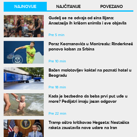
NAJNOVIJE
NAJČITANIJE
POVEZANO
Gudelj se ne odvaja od sina Ilijana:
Anastasija ih krišom snimila i sve objavila
Pre 5 min
Poraz Kecmanovića u Montrealu: Rinderkneš
ponovo koban za Srbina
Pre 10 min
Bačen molotovljev koktel na poznati hotel u
Beogradu
Pre 18 min
Kada je bezbedno da beba prvi put uđe u
more? Pedijatri imaju jasan odgovor
Pre 22 min
Tramp oštro kritikovao Hegseta: Nestašica
raketa zaustavila nove udare na Iran