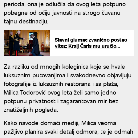
perioda, ona je odlučila da ovog leta potpuno
pobegne od očiju javnosti na strogo čuvanu
tajnu destinaciju.
Slavni glumac zvanično postao
vitez: Kralj Čarls mu uručio
odlikovanje u dvorcu Vindzor
Za razliku od mnogih koleginica koje se hvale
luksuznim putovanjima i svakodnevno objavljuju
fotografije iz luksuznih restorana i sa plaža,
Milica Todorović ovog leta želi samo jedno -
potpunu privatnost i zagarantovan mir bez
znatiželjnih pogleda.
Kako navode domaći mediji, Milica veoma
pažljivo planira svaki detalj odmora, te je odmah