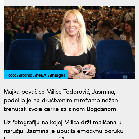
Antonio Ahel/ATAImages
Foto:
Majka pevačice Milice Todorović, Jasmina,
podelila je na društvenim mrežama nežan
trenutak svoje ćerke sa sinom Bogdanom.
Uz fotografiju na kojoj Milica drži mališana u
naručju, Jasmina je uputila emotivnu poruku