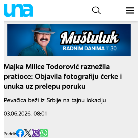
Majka Milice Todorović raznežila
pratioce: Objavila fotografiju ćerke i
unuka uz prelepu poruku
Pevačica beži iz Srbije na tajnu lokaciju
03.06.2026. 08:01
Podeli: