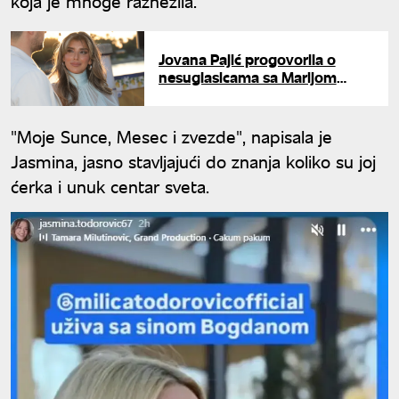
koja je mnoge raznežila.
Jovana Pajić progovorila o
nesuglasicama sa Marijom
Šerifović: "Glupo bi bilo da
imamo takve svađe"
"Moje Sunce, Mesec i zvezde", napisala je
Jasmina, jasno stavljajući do znanja koliko su joj
ćerka i unuk centar sveta.