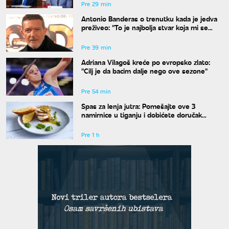
Pre 29 min
Antonio Banderas o trenutku kada je jedva
preživeo: "To je najbolja stvar koja mi se
desila"
Pre 39 min
Adriana Vilagoš kreće po evropsko zlato:
"Cilj je da bacim dalje nego ove sezone"
Pre 54 min
Spas za lenja jutra: Pomešajte ove 3
namirnice u tiganju i dobićete doručak
dostojan najboljeg restorana
Pre 1 h