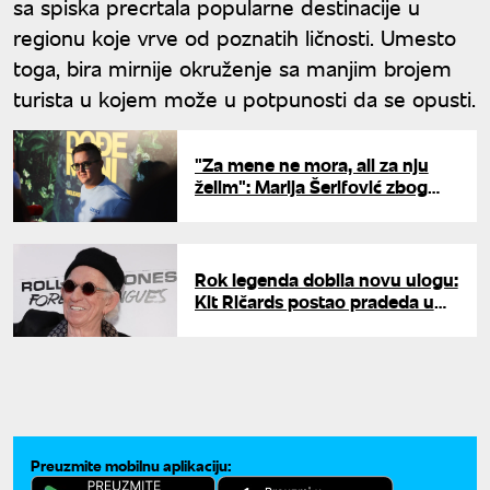
sa spiska precrtala popularne destinacije u
regionu koje vrve od poznatih ličnosti. Umesto
toga, bira mirnije okruženje sa manjim brojem
turista u kojem može u potpunosti da se opusti.
"Za mene ne mora, ali za nju
želim": Marija Šerifović zbog
Jovane Pajić prekršila
sopstveno pravilo
Rok legenda dobila novu ulogu:
Kit Ričards postao pradeda u
83. godini
Preuzmite mobilnu aplikaciju: