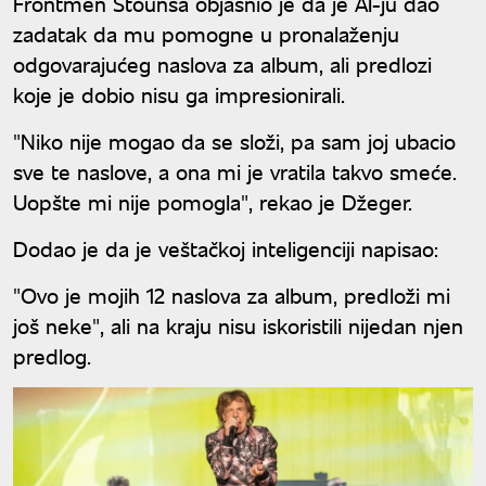
Frontmen Stounsa objasnio je da je AI-ju dao
zadatak da mu pomogne u pronalaženju
odgovarajućeg naslova za album, ali predlozi
koje je dobio nisu ga impresionirali.
"Niko nije mogao da se složi, pa sam joj ubacio
sve te naslove, a ona mi je vratila takvo smeće.
Uopšte mi nije pomogla", rekao je Džeger.
Dodao je da je veštačkoj inteligenciji napisao:
"Ovo je mojih 12 naslova za album, predloži mi
još neke", ali na kraju nisu iskoristili nijedan njen
predlog.