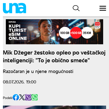
Mik Džeger žestoko opleo po veštačkoj
inteligenciji: "To je obično smeće"
Razočaran je u njene mogućnosti
08.07.2026. 19:00
Podeli: