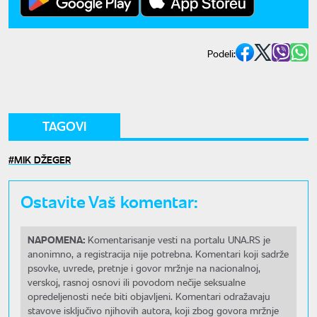
Podeli:
TAGOVI
MIK DŽEGER
Ostavite Vaš komentar:
NAPOMENA:
Komentarisanje vesti na portalu UNA.RS je
anonimno, a registracija nije potrebna. Komentari koji sadrže
psovke, uvrede, pretnje i govor mržnje na nacionalnoj,
verskoj, rasnoj osnovi ili povodom nečije seksualne
opredeljenosti neće biti objavljeni. Komentari odražavaju
stavove isključivo njihovih autora, koji zbog govora mržnje