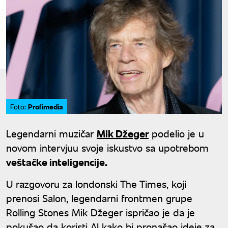
Profimedia
Foto:
Legendarni muzičar
Mik Džeger
podelio je u
novom intervjuu svoje iskustvo sa upotrebom
veštačke inteligencije.
U razgovoru za londonski The Times, koji
prenosi Salon, legendarni frontmen grupe
Rolling Stones Mik Džeger ispričao je da je
pokušao da koristi AI kako bi pronašao ideje za