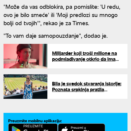
"Može da vas odblokira, pa pomislite: 'U redu,
ovo je bilo smeće' ili 'Moji predlozi su mnogo
bolji od tvojih'", rekao je za Times.
"To vam daje samopouzdanje", dodao je.
Milijarder koji troši milione na
podmlađivanje otkrio da ima
neizlečivu bolest: "Moj
želudac..."
Bila je svedok stvaranja istorije:
Poznata srpkinja pratila
Noletovu epsku pobedu,
odmah se oglasila moćnim
rečima
Preuzmite mobilnu aplikaciju: