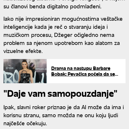
su članovi benda digitalno podmlađeni.
Iako nije impresioniran mogućnostima veštačke
inteligencije kada je reč o stvaranju ideja i
muzičkom procesu, Džeger očigledno nema
problem sa njenom upotrebom kao alatom za
vizuelne efekte.
Drama na nastupu Barbare
Bobak: Pevačica počela da se
guši, pa besno prekinula
muziku
"Daje vam samopouzdanje"
Ipak, slavni roker priznao je da AI može da ima i
korisnu stranu, samo možda ne onu koju ljudi
najčešće očekuju.