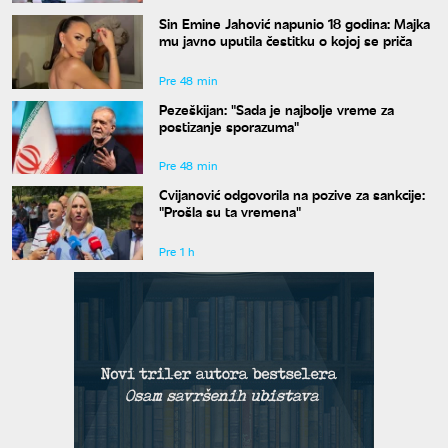
Sin Emine Jahović napunio 18 godina: Majka
mu javno uputila čestitku o kojoj se priča
Pre 48 min
Pezeškijan: "Sada je najbolje vreme za
postizanje sporazuma"
Pre 48 min
Cvijanović odgovorila na pozive za sankcije:
"Prošla su ta vremena"
Pre 1 h