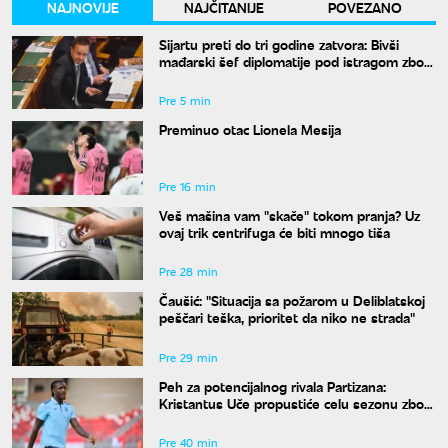
NAJNOVIJE
NAJČITANIJE
POVEZANO
Sijartu preti do tri godine zatvora: Bivši
mađarski šef diplomatije pod istragom zbog
sumnje na primanje mita
Pre 5 min
Preminuo otac Lionela Mesija
Pre 16 min
Veš mašina vam "skače" tokom pranja? Uz
ovaj trik centrifuga će biti mnogo tiša
Pre 28 min
Čaušić: "Situacija sa požarom u Deliblatskoj
peščari teška, prioritet da niko ne strada"
Pre 29 min
Peh za potencijalnog rivala Partizana:
Kristantus Uče propustiće celu sezonu zbog
teške povede kolena
Pre 40 min