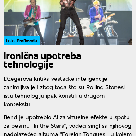
Profimedia
Foto:
Ironična upotreba
tehnologije
Džegerova kritika veštačke inteligencije
zanimljiva je i zbog toga što su Rolling Stonesi
istu tehnologiju ipak koristili u drugom
kontekstu.
Bend je upotrebio AI za vizuelne efekte u spotu
za pesmu "In the Stars", vodeći singl sa njihovog
nadolazećeg albuma "Foreign Tongues", u kojem