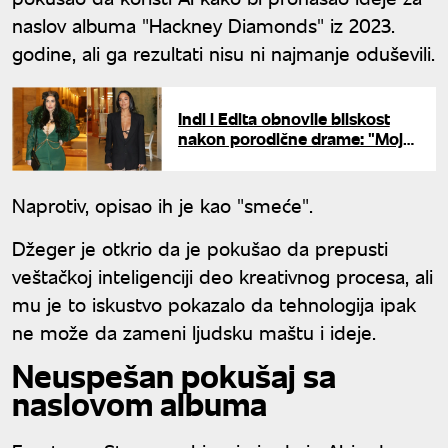
naslov albuma "Hackney Diamonds" iz 2023.
godine, ali ga rezultati nisu ni najmanje oduševili.
Indi i Edita obnovile bliskost
nakon porodične drame: "Moje
žene"
Naprotiv, opisao ih je kao "smeće".
Džeger je otkrio da je pokušao da prepusti
veštačkoj inteligenciji deo kreativnog procesa, ali
mu je to iskustvo pokazalo da tehnologija ipak
ne može da zameni ljudsku maštu i ideje.
Neuspešan pokušaj sa
naslovom albuma