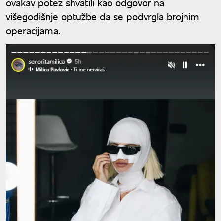
ovakav potez shvatili kao odgovor na
višegodišnje optužbe da se podvrgla brojnim
operacijama.