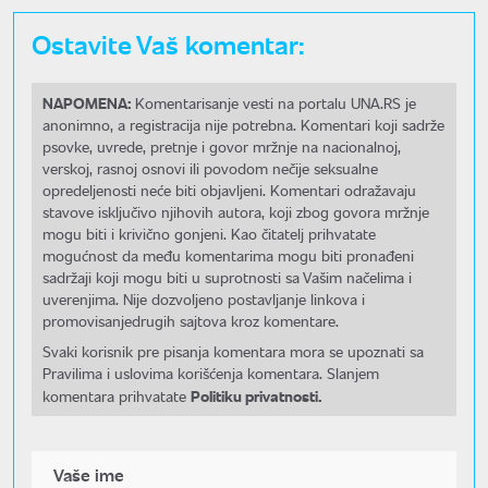
Ostavite Vaš komentar:
NAPOMENA:
Komentarisanje vesti na portalu UNA.RS je
anonimno, a registracija nije potrebna. Komentari koji sadrže
psovke, uvrede, pretnje i govor mržnje na nacionalnoj,
verskoj, rasnoj osnovi ili povodom nečije seksualne
opredeljenosti neće biti objavljeni. Komentari odražavaju
stavove isključivo njihovih autora, koji zbog govora mržnje
mogu biti i krivično gonjeni. Kao čitatelj prihvatate
mogućnost da među komentarima mogu biti pronađeni
sadržaji koji mogu biti u suprotnosti sa Vašim načelima i
uverenjima. Nije dozvoljeno postavljanje linkova i
promovisanjedrugih sajtova kroz komentare.
Svaki korisnik pre pisanja komentara mora se upoznati sa
Pravilima i uslovima korišćenja komentara. Slanjem
Politiku privatnosti.
komentara prihvatate