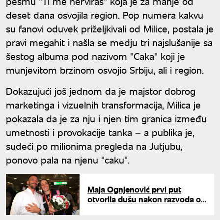
pesmu "Ti me nerviraš" koja je za manje od
deset dana osvojila region. Pop numera kakvu
su fanovi oduvek priželjkivali od Milice, postala je
pravi megahit i našla se medju tri najslušanije sa
šestog albuma pod nazivom "Caka" koji je
munjevitom brzinom osvojio Srbiju, ali i region.
Dokazujući još jednom da je majstor dobrog
marketinga i vizuelnih transformacija, Milica je
pokazala da je za nju i njen tim granica između
umetnosti i provokacije tanka – a publika je,
sudeći po milionima pregleda na Jutjubu,
ponovo pala na njenu "caku".
Maja Ognjenović prvi put
otvorila dušu nakon razvoda od
Dače Ikodinovića: "Bilo je
haotično"