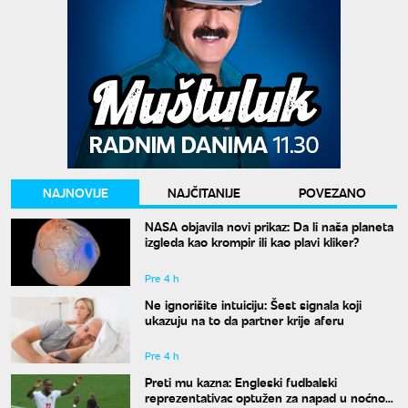
NAJNOVIJE
NAJČITANIJE
POVEZANO
NASA objavila novi prikaz: Da li naša planeta
izgleda kao krompir ili kao plavi kliker?
Pre 4 h
Ne ignorišite intuiciju: Šest signala koji
ukazuju na to da partner krije aferu
Pre 4 h
Preti mu kazna: Engleski fudbalski
reprezentativac optužen za napad u noćnom