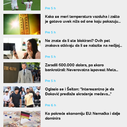
klubu
Pre 5 h
Kako se meri temperatura vazduha i zašto
je gotovo uvek niža od one koju pokazuju
naši termometri
Pre 5 h
Ne znate da li ste blokirani? Ovih pet
znakova otkivaju da li se nalazite na nečijoj
"crnoj listi"
Pre 5 h
Zaradili 600.000 dolara, pa skoro
bankrotirali: Neverovatna ispovest Meta
Dejmona o paklu kroz koji je prošao
Pre 5 h
Oglasio se i Šelton: "Interesantno je da
Đoković predlaže skraćenje mečeva..."
Pre 6 h
Ko pokreće ekonomiju EU: Nemačka i dalje
dominira