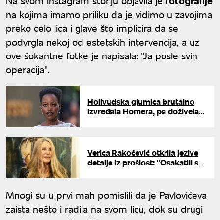
Na svom Instagram storiju objavila je
fotografije
na kojima imamo priliku da je vidimo u zavojima
preko celo lica i glave što implicira da se
podvrgla nekoj od estetskih intervencija, a uz
ove šokantne fotke je napisala: "Ja posle svih
operacija".
Holivudska glumica brutalno
izvređala Homera, pa doživela
javni linč: "Živi u svom balonu"
Verica Rakočević otkrila jezive
detalje iz prošlost: "Osakatili su
me za dva stana"
Mnogi su u prvi mah pomislili da je Pavlovićeva
zaista nešto i radila na svom licu, dok su drugi