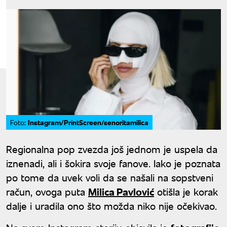
Instagram/PrintScreen/senoritamilica
Foto:
Regionalna pop zvezda još jednom je uspela da
iznenadi, ali i šokira svoje fanove. Iako je poznata
po tome da uvek voli da se našali na sopstveni
račun, ovoga puta
Milica Pavlović
otišla je korak
dalje i uradila ono što možda niko nije očekivao.