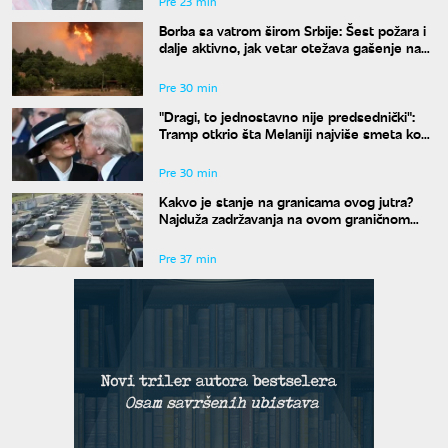
Pre 23 min
Borba sa vatrom širom Srbije: Šest požara i
dalje aktivno, jak vetar otežava gašenje na
Stolovima
Pre 30 min
"Dragi, to jednostavno nije predsednički":
Tramp otkrio šta Melaniji najviše smeta kod
njega
Pre 30 min
Kakvo je stanje na granicama ovog jutra?
Najduža zadržavanja na ovom graničnom
prelazu
Pre 37 min