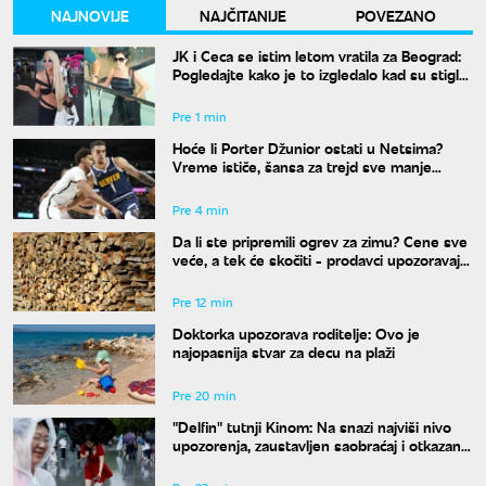
NAJNOVIJE
NAJČITANIJE
POVEZANO
JK i Ceca se istim letom vratila za Beograd:
Pogledajte kako je to izgledalo kad su stigle
na aerodrom
Pre 1 min
Hoće li Porter Džunior ostati u Netsima?
Vreme ističe, šansa za trejd sve manje
verovatna
Pre 4 min
Da li ste pripremili ogrev za zimu? Cene sve
veće, a tek će skočiti - prodavci upozoravaju
da ne čekate jesen
Pre 12 min
Doktorka upozorava roditelje: Ovo je
najopasnija stvar za decu na plaži
Pre 20 min
"Delfin" tutnji Kinom: Na snazi najviši nivo
upozorenja, zaustavljen saobraćaj i otkazani
letovi