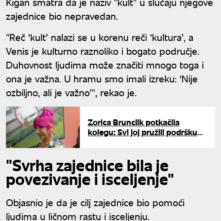
Kigan smatra da je naziv "kult" u slučaju njegove
zajednice bio nepravedan.
"Reč ‘kult’ nalazi se u korenu reči ‘kultura’, a
Venis je kulturno raznoliko i bogato područje.
Duhovnost ljudima može značiti mnogo toga i
ona je važna. U hramu smo imali izreku: ‘Nije
ozbiljno, ali je važno’", rekao je.
Zorica Brunclik potkačila
kolegu: Svi joj pružili podršku
tokom lečenja, samo on nije
"Svrha zajednice bila je
povezivanje i isceljenje"
Objasnio je da je cilj zajednice bio pomoći
ljudima u ličnom rastu i isceljenju.