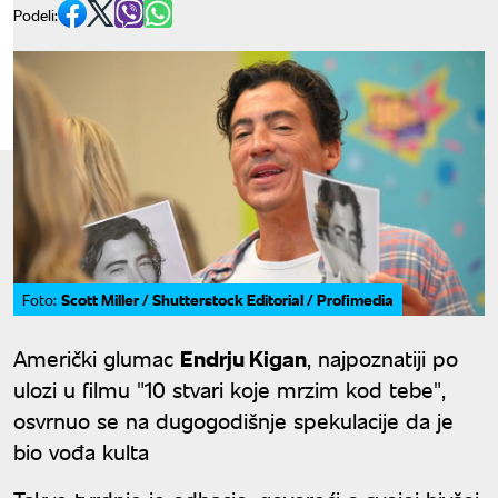
Podeli:
Scott Miller / Shutterstock Editorial / Profimedia
Foto:
Američki glumac
Endrju Kigan
, najpoznatiji po
ulozi u filmu "10 stvari koje mrzim kod tebe",
osvrnuo se na dugogodišnje spekulacije da je
bio vođa kulta