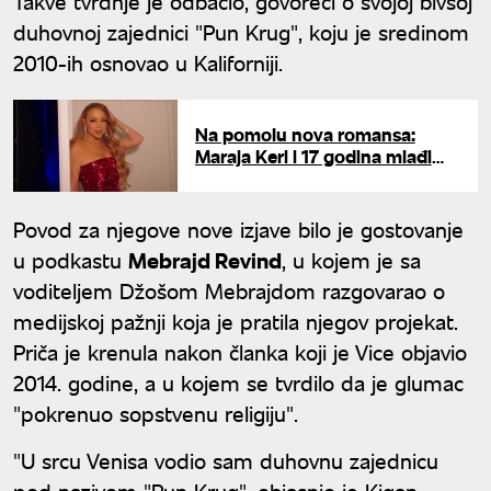
Takve tvrdnje je odbacio, govoreći o svojoj bivšoj
duhovnoj zajednici "Pun Krug", koju je sredinom
2010-ih osnovao u Kaliforniji.
Na pomolu nova romansa:
Maraja Keri i 17 godina mlađi
reper uslikani na tajnom
sastanku
Povod za njegove nove izjave bilo je gostovanje
u podkastu
Mebrajd Revind
, u kojem je sa
voditeljem Džošom Mebrajdom razgovarao o
medijskoj pažnji koja je pratila njegov projekat.
Priča je krenula nakon članka koji je Vice objavio
2014. godine, a u kojem se tvrdilo da je glumac
"pokrenuo sopstvenu religiju".
"U srcu Venisa vodio sam duhovnu zajednicu
pod nazivom "Pun Krug", objasnio je Kigan,