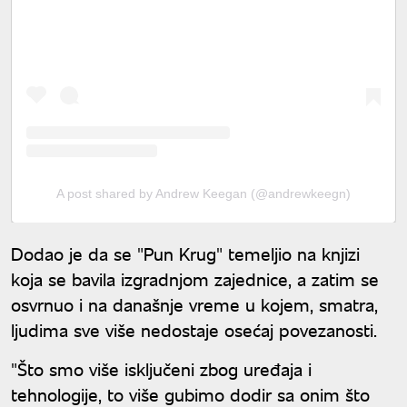
A post shared by Andrew Keegan (@andrewkeegn)
Dodao je da se "Pun Krug" temeljio na knjizi
koja se bavila izgradnjom zajednice, a zatim se
osvrnuo i na današnje vreme u kojem, smatra,
ljudima sve više nedostaje osećaj povezanosti.
"Što smo više isključeni zbog uređaja i
tehnologije, to više gubimo dodir sa onim što