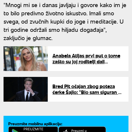
"Mnogi mi se i danas javljaju i govore kako im je
to bilo predivno životno iskustvo. Imali smo
svega, od zvučnih kupki do joge i meditacije. U
tri godine održali smo hiljadu događaja",
zaključio je glumac.
Anabela Atijas prvi put o tome
zašto su joj roditelji dali
internacionalno ime: "Hteli su
da me zaštite"
Bred Pit očajan zbog poteza
ćerke Šajlo: "Bio sam siguran da
će mi čuvati leđa"
Preuzmite mobilnu aplikaciju: