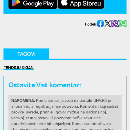
Podeli:
TAGOVI
ENDRJU KIGAN
Ostavite Vaš komentar:
NAPOMENA:
Komentarisanje vesti na portalu UNA.RS je
anonimno, a registracija nije potrebna. Komentari koji sadrže
psovke, uvrede, pretnje i govor mržnje na nacionalnoj,
verskoj, rasnoj osnovi ili povodom nečije seksualne
opredeljenosti neće biti objavljeni. Komentari odražavaju
stavove isključivo njihovih autora, koji zbog govora mržnje