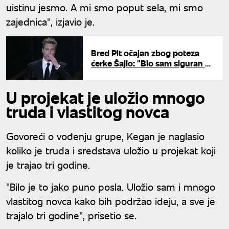
uistinu jesmo. A mi smo poput sela, mi smo
zajednica", izjavio je.
Bred Pit očajan zbog poteza
ćerke Šajlo: "Bio sam siguran da
će mi čuvati leđa"
U projekat je uložio mnogo
truda i vlastitog novca
Govoreći o vođenju grupe, Kegan je naglasio
koliko je truda i sredstava uložio u projekat koji
je trajao tri godine.
"Bilo je to jako puno posla. Uložio sam i mnogo
vlastitog novca kako bih podržao ideju, a sve je
trajalo tri godine", prisetio se.