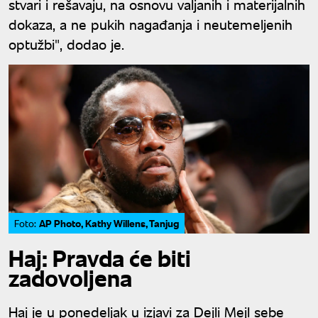
stvari i rešavaju, na osnovu valjanih i materijalnih
dokaza, a ne pukih nagađanja i neutemeljenih
optužbi", dodao je.
AP Photo, Kathy Willens, Tanjug
Foto:
Haj: Pravda će biti
zadovoljena
Haj je u ponedeljak u izjavi za Dejli Mejl sebe