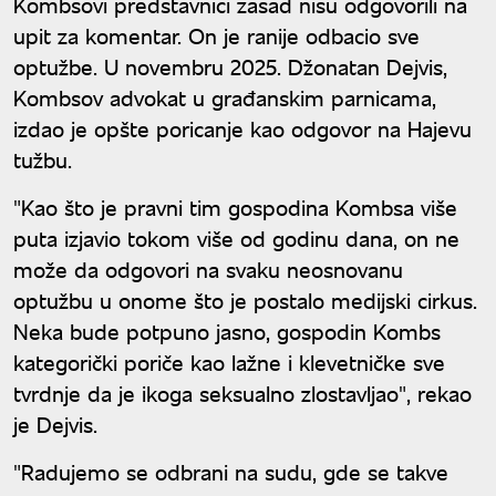
Kombsovi predstavnici zasad nisu odgovorili na
upit za komentar. On je ranije odbacio sve
optužbe. U novembru 2025. Džonatan Dejvis,
Kombsov advokat u građanskim parnicama,
izdao je opšte poricanje kao odgovor na Hajevu
tužbu.
"Kao što je pravni tim gospodina Kombsa više
puta izjavio tokom više od godinu dana, on ne
može da odgovori na svaku neosnovanu
optužbu u onome što je postalo medijski cirkus.
Neka bude potpuno jasno, gospodin Kombs
kategorički poriče kao lažne i klevetničke sve
tvrdnje da je ikoga seksualno zlostavljao", rekao
je Dejvis.
"Radujemo se odbrani na sudu, gde se takve