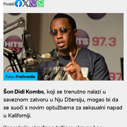
Podeli:
Profimedia
Foto:
Šon Didi Kombs
, koji se trenutno nalazi u
saveznom zatvoru u Nju Džersiju, mogao bi da
se suoči s novim optužbama za seksualni napad
u Kaliforniji.