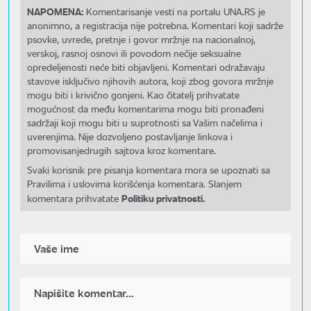
NAPOMENA:
Komentarisanje vesti na portalu UNA.RS je
anonimno, a registracija nije potrebna. Komentari koji sadrže
psovke, uvrede, pretnje i govor mržnje na nacionalnoj,
verskoj, rasnoj osnovi ili povodom nečije seksualne
opredeljenosti neće biti objavljeni. Komentari odražavaju
stavove isključivo njihovih autora, koji zbog govora mržnje
mogu biti i krivično gonjeni. Kao čitatelj prihvatate
mogućnost da među komentarima mogu biti pronađeni
sadržaji koji mogu biti u suprotnosti sa Vašim načelima i
uverenjima. Nije dozvoljeno postavljanje linkova i
promovisanjedrugih sajtova kroz komentare.
Svaki korisnik pre pisanja komentara mora se upoznati sa
Pravilima i uslovima korišćenja komentara. Slanjem
Politiku privatnosti.
komentara prihvatate