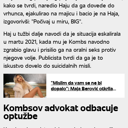
kako se tvrdi, naredio Haju da ga dovede do
vrhunca, ejakulirao na majicu i bacio je na Haja,
izgovorivši: "Počivaj u miru, BIG".
Haj u tužbi dalje navodi da je situacija eskalirala
u martu 2021, kada mu je Kombs navodno
zgrabio glavu i prisilio ga na oralni seks protiv
njegove volje. Publicista tvrdi da ga je to
iskustvo dovelo do suicidalnih misli.
"Mislim da vam se ne bi
dopalo": Maja Berović otkrila
šta joj muškarci pišu, pa ih
matirala surovom istinom
Kombsov advokat odbacuje
optužbe