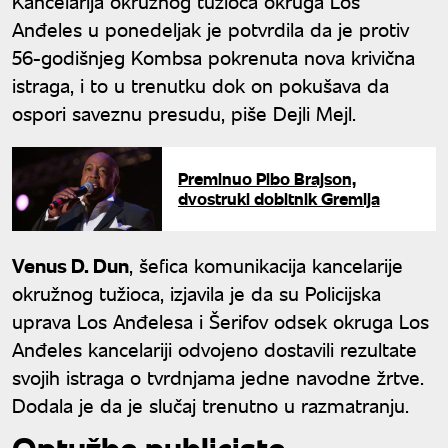
Kancelarija okružnog tužioca okruga Los
Anđeles u ponedeljak je potvrdila da je protiv
56-godišnjeg Kombsa pokrenuta nova krivična
istraga, i to u trenutku dok on pokušava da
ospori saveznu presudu, piše Dejli Mejl.
Preminuo Pibo Brajson,
dvostruki dobitnik Gremija
Venus D. Dun
, šefica komunikacija kancelarije
okružnog tužioca, izjavila je da su Policijska
uprava Los Anđelesa i Šerifov odsek okruga Los
Anđeles kancelariji odvojeno dostavili rezultate
svojih istraga o tvrdnjama jedne navodne žrtve.
Dodala je da je slučaj trenutno u razmatranju.