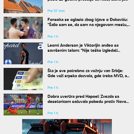
drugačija
Pre 57 min
Fonseka se oglasio zbog izjave o Đokoviću:
"Šalio sam se, da sam na njegovom mestu,
uradio bih isto"
Pre 1 h
Leomi Anderson je Viktorijin anđeo sa
savršenim telom: "Nije teško izgledati
dobro"
Pre 1 h
Šta je sve potrebno za vožnju van Srbije:
Gde važi srpska dozvola, gde treba MVD, a
gde zelena karta
Pre 1 h
Dobra uvertira pred Hapoel: Zvezda sa
desetoricom sačuvala pobedu protiv Novog
Pazara
Pre 1 h