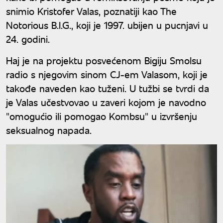
snimio Kristofer Valas, poznatiji kao The
Notorious B.I.G., koji je 1997. ubijen u pucnjavi u
24. godini.
Haj je na projektu posvećenom Bigiju Smolsu
radio s njegovim sinom CJ-em Valasom, koji je
takođe naveden kao tuženi. U tužbi se tvrdi da
je Valas učestvovao u zaveri kojom je navodno
"omogućio ili pomogao Kombsu" u izvršenju
seksualnog napada.