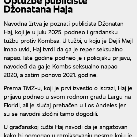
Optužbe publiciste
Džonatana Haja
Navodna žrtva je poznati publicista Džonatan
Haj, koji je u julu 2025. podneo i građansku
tužbu protiv Kombsa. U tužbi, u koju je Dejli Mejl
imao uvid, Haj tvrdi da ga je reper seksualno
napao. Iste godine podneo je i policijsku prijavu,
navodeći da ga je Kombs seksualno napao
2020, a zatim ponovo 2021. godine.
Prema TMZ-u, koji je prvi izvestio o istrazi, Haj je
prijavu podneo u svom rodnom gradu Largu na
Floridi, ali je slučaj prebačen u Los Anđeles jer
su se navodni zločini tamo dogodili.
U građanskoj tužbi Haj navodi da je angažovan
kako bi pomogao u remiksovanju pesme koju je