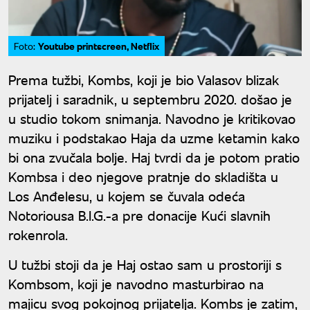
Youtube printscreen, Netflix
Foto:
Prema tužbi, Kombs, koji je bio Valasov blizak
prijatelj i saradnik, u septembru 2020. došao je
u studio tokom snimanja. Navodno je kritikovao
muziku i podstakao Haja da uzme ketamin kako
bi ona zvučala bolje. Haj tvrdi da je potom pratio
Kombsa i deo njegove pratnje do skladišta u
Los Anđelesu, u kojem se čuvala odeća
Notoriousa B.I.G.-a pre donacije Kući slavnih
rokenrola.
U tužbi stoji da je Haj ostao sam u prostoriji s
Kombsom, koji je navodno masturbirao na
majicu svog pokojnog prijatelja. Kombs je zatim,