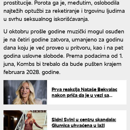
prostitucije. Porota ga je, međutim, oslobodila
najtežih optužbi za reketiranje i trgovinu ljudima
u svrhu seksualnog iskorišćavanja.
U oktobru prošle godine muzički mogul osuđen
je na četiri godine zatvora, umanjeno za godinu
dana koju je već proveo u pritvoru, kao i na pet
godina uslovne slobode. Prema podacima od 1.
juna, Kombs bi trebalo da bude pušten krajem
februara 2028. godine.
Prva reakcija Nataše Bekvalac
nakon priča da je u vezi sa
zauzetim sportistom: "Bitno je
ostati mirnog uma"
Sidni Svini u centru skandala:
Glumica uhvaćena u laži