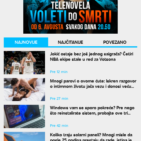
NAJNOVIJE
NAJČITANIJE
POVEZANO
Jokić ostaje bez još jednog saigrača? Četiri
NBA ekipe stale u red za Votsona
Pre 12 min
Mnogi parovi o ovome ćute: Iskren razgovor
o intimnom životu jača vezu i donosi veću
bliskost
Pre 27 min
Windows vam se sporo pokreće? Pre nego
što reinstalirate sistem, probajte ove tri
komande
Pre 42 min
Koliko traju solarni paneli? Mnogi misle da
posle 25 godina prestaju da rade, istina je