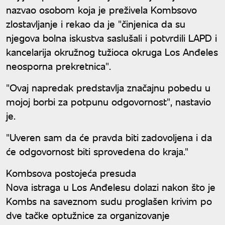
nazvao osobom koja je preživela Kombsovo
zlostavljanje i rekao da je "činjenica da su
njegova bolna iskustva saslušali i potvrdili LAPD i
kancelarija okružnog tužioca okruga Los Anđeles
neosporna prekretnica".
"Ovaj napredak predstavlja značajnu pobedu u
mojoj borbi za potpunu odgovornost", nastavio
je.
"Uveren sam da će pravda biti zadovoljena i da
će odgovornost biti sprovedena do kraja."
Kombsova postojeća presuda
Nova istraga u Los Anđelesu dolazi nakon što je
Kombs na saveznom sudu proglašen krivim po
dve tačke optužnice za organizovanje