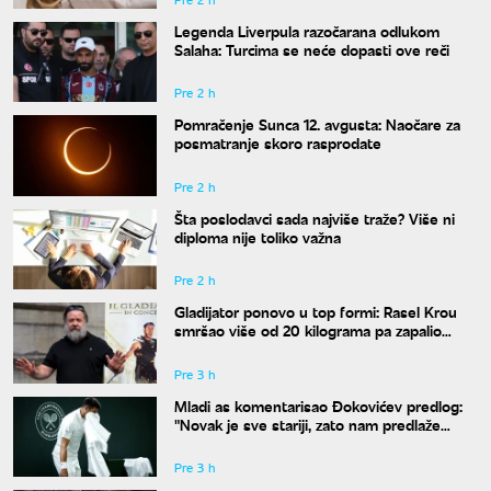
Legenda Liverpula razočarana odlukom
Salaha: Turcima se neće dopasti ove reči
Pre 2 h
Pomračenje Sunca 12. avgusta: Naočare za
posmatranje skoro rasprodate
Pre 2 h
Šta poslodavci sada najviše traže? Više ni
diploma nije toliko važna
Pre 2 h
Gladijator ponovo u top formi: Rasel Krou
smršao više od 20 kilograma pa zapalio
društvene mreže novim izgledom
Pre 3 h
Mladi as komentarisao Đokovićev predlog:
"Novak je sve stariji, zato nam predlaže
kraće mečeve"
Pre 3 h