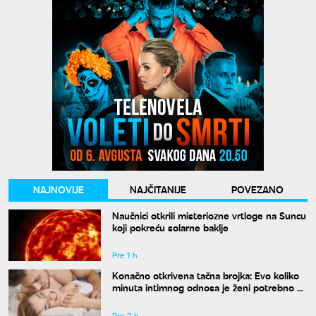
NAJNOVIJE
NAJČITANIJE
POVEZANO
Naučnici otkrili misteriozne vrtloge na Suncu
koji pokreću solarne baklje
Pre 1 h
Konačno otkrivena tačna brojka: Evo koliko
minuta intimnog odnosa je ženi potrebno da
bi bila potpuno zadovoljna
Pre 2 h