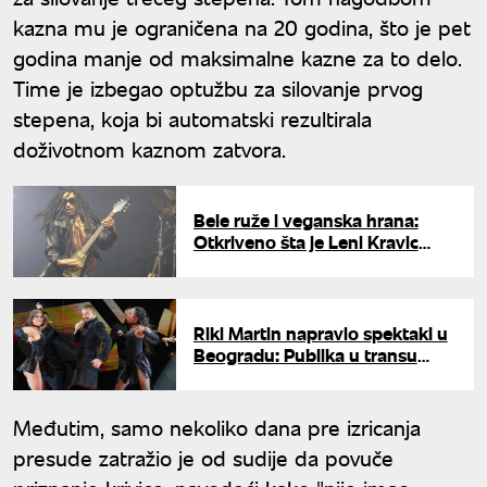
kazna mu je ograničena na 20 godina, što je pet
godina manje od maksimalne kazne za to delo.
Time je izbegao optužbu za silovanje prvog
stepena, koja bi automatski rezultirala
doživotnom kaznom zatvora.
Bele ruže i veganska hrana:
Otkriveno šta je Leni Kravic
zahtevao pred koncert u
Beogradu
Riki Martin napravio spektakl u
Beogradu: Publika u transu
igrala uz latino hitove
Međutim, samo nekoliko dana pre izricanja
presude zatražio je od sudije da povuče