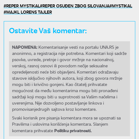
REPER MYSTIKAL
REPER OSUĐEN ZBOG SILOVANJA
MYSTIKAL
MAJKL LORENS TAJLER
Ostavite Vaš komentar:
NAPOMENA:
Komentarisanje vesti na portalu UNA.RS je
anonimno, a registracija nije potrebna. Komentari koji sadrže
psovke, uvrede, pretnje i govor mržnje na nacionalnoj,
verskoj, rasnoj osnovi ili povodom nečije seksualne
opredeljenosti neće biti objavljeni. Komentari odražavaju
stavove isključivo njihovih autora, koji zbog govora mržnje
mogu biti i krivično gonjeni. Kao čitatelj prihvatate
mogućnost da među komentarima mogu biti pronađeni
sadržaji koji mogu biti u suprotnosti sa Vašim načelima i
uverenjima. Nije dozvoljeno postavljanje linkova i
promovisanjedrugih sajtova kroz komentare.
Svaki korisnik pre pisanja komentara mora se upoznati sa
Pravilima i uslovima korišćenja komentara. Slanjem
Politiku privatnosti.
komentara prihvatate