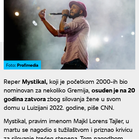
Profimedia
Foto:
Reper
Mystikal,
koji je početkom 2000-ih bio
nominovan za nekoliko Gremija,
osuđen je na 20
godina zatvora
zbog silovanja žene u svom
domu u Luizijani 2022. godine, piše CNN.
Mystikal, pravim imenom Majkl Lorens Tajler, u
martu se nagodio s tužilaštvom i priznao krivicu
za silovanje trećeg stepena. Tom nagodbom