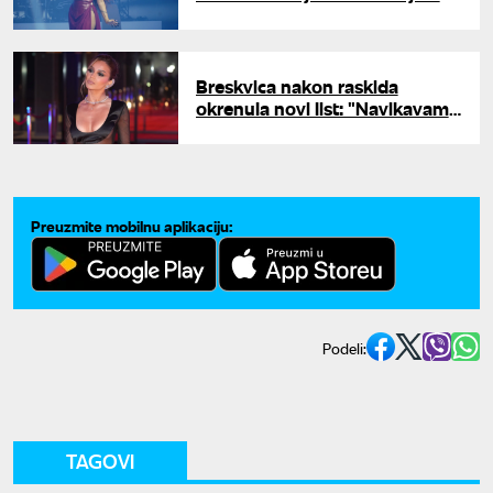
traču koji je čula o sebi
Breskvica nakon raskida
okrenula novi list: "Navikavam
se, prija mi promena"
Preuzmite mobilnu aplikaciju:
Podeli:
TAGOVI