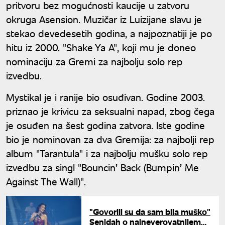
pritvoru bez mogućnosti kaucije u zatvoru
okruga Asension. Muzičar iz Luizijane slavu je
stekao devedesetih godina, a najpoznatiji je po
hitu iz 2000. "Shake Ya A", koji mu je doneo
nominaciju za Gremi za najbolju solo rep
izvedbu.
Mystikal je i ranije bio osuđivan. Godine 2003.
priznao je krivicu za seksualni napad, zbog čega
je osuđen na šest godina zatvora. Iste godine
bio je nominovan za dva Gremija: za najbolji rep
album "Tarantula" i za najbolju mušku solo rep
izvedbu za singl "Bouncin’ Back (Bumpin’ Me
Against The Wall)".
"Govorili su da sam bila muško"
Senidah o najneverovatnijem