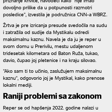
priznanje krivice, navodeći kako "nije imao
dovoljno prilike da u potpunosti razmotri
posledice", izvestila je podružnica CNN-a WBRZ.
Žrtva je pre izricanja presude svedočila na sudu
i zatražila od sudije da Mystikalu odredi
maksimalnu kaznu. Navela je da ju je reper u
svom domu u Prerivilu, mestu udaljenom
tridesetak kilometara od Baton Ruža, tukao,
davio, čupao joj pletenice i na kraju silovao.
"Ako sam ti to učinio, zaslužujem maksimalnu
kaznu", odgovorio joj je Mystikal, kako prenose
lokalni mediji.
Raniji problemi sa zakonom
Reper se od hapšenja 2022. godine nalazi u