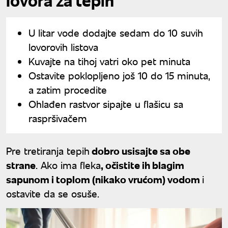
lovora za tepih
U litar vode dodajte sedam do 10 suvih
lovorovih listova
Kuvajte na tihoj vatri oko pet minuta
Ostavite poklopljeno još 10 do 15 minuta,
a zatim procedite
Ohlađen rastvor sipajte u flašicu sa
raspršivačem
Pre tretiranja tepih
dobro usisajte sa obe
strane
. Ako ima fleka
, očistite ih blagim
sapunom i toplom (nikako vrućom) vodom
i
ostavite da se osuše.