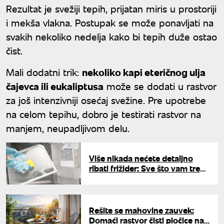
Rezultat je svežiji tepih, prijatan miris u prostoriji
i mekša vlakna. Postupak se može ponavljati na
svakih nekoliko nedelja kako bi tepih duže ostao
čist.
Mali dodatni trik:
nekoliko kapi eteričnog ulja
čajevca ili eukaliptusa
može se dodati u rastvor
za još intenzivniji osećaj svežine. Pre upotrebe
na celom tepihu, dobro je testirati rastvor na
manjem, neupadljivom delu.
Više nikada nećete detaljno
ribati frižider: Sve što vam treba
za ovaj trik već imate u kuhinji
Rešite se mahovine zauvek:
Domaći rastvor čisti pločice na