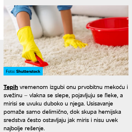
Shutterstock
Foto:
Tepih
vremenom izgubi onu prvobitnu mekoću i
svežinu – vlakna se slepe, pojavljuju se fleke, a
mirisi se uvuku duboko u njega. Usisavanje
pomaže samo delimično, dok skupa hemijska
sredstva često ostavljaju jak miris i nisu uvek
najbolje rešenje.