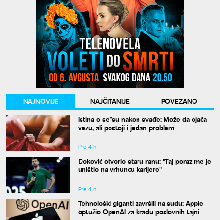
NAJNOVIJE
NAJČITANIJE
POVEZANO
Istina o se*su nakon svađe: Može da ojača
vezu, ali postoji i jedan problem
Pre 4 h
Đoković otvorio staru ranu: "Taj poraz me je
uništio na vrhuncu karijere"
Pre 4 h
Tehnološki giganti završili na sudu: Apple
optužio OpenAI za krađu poslovnih tajni