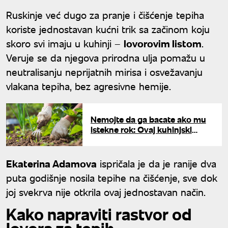
Ruskinje već dugo za pranje i čišćenje tepiha
koriste jednostavan kućni trik sa začinom koju
skoro svi imaju u kuhinji –
lovorovim listom
.
Veruje se da njegova prirodna ulja pomažu u
neutralisanju neprijatnih mirisa i osvežavanju
vlakana tepiha, bez agresivne hemije.
Nemojte da ga bacate ako mu
istekne rok: Ovaj kuhinjski
sastojak je tajno oružje za
rekordan rast cveća
Ekaterina Adamova
ispričala je da je ranije dva
puta godišnje nosila tepihe na čišćenje, sve dok
joj svekrva nije otkrila ovaj jednostavan način.
Kako napraviti rastvor od