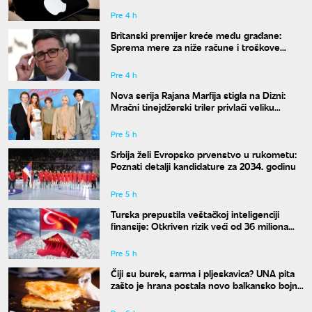
Pre 4 h
Britanski premijer kreće među građane:
Sprema mere za niže račune i troškove
života
Pre 4 h
Nova serija Rajana Marfija stigla na Dizni:
Mračni tinejdžerski triler privlači veliku
pažnju
Pre 5 h
Srbija želi Evropsko prvenstvo u rukometu:
Poznati detalji kandidature za 2034. godinu
Pre 5 h
Turska prepustila veštačkoj inteligenciji
finansije: Otkriven rizik veći od 36 miliona
evra
Pre 5 h
Čiji su burek, sarma i pljeskavica? UNA pita
zašto je hrana postala novo balkansko bojno
polje