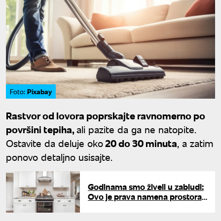
Pixabay
Foto:
Rastvor od lovora poprskajte ravnomerno po
površini tepiha,
ali pazite da ga ne natopite.
Ostavite da deluje oko
20 do 30 minuta
, a zatim
ponovo detaljno usisajte.
Godinama smo živeli u zabludi:
Ovo je prava namena prostora
ispod rerne