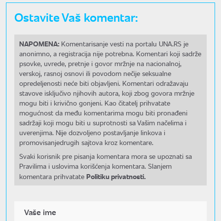
Ostavite Vaš komentar:
NAPOMENA:
Komentarisanje vesti na portalu UNA.RS je
anonimno, a registracija nije potrebna. Komentari koji sadrže
psovke, uvrede, pretnje i govor mržnje na nacionalnoj,
verskoj, rasnoj osnovi ili povodom nečije seksualne
opredeljenosti neće biti objavljeni. Komentari odražavaju
stavove isključivo njihovih autora, koji zbog govora mržnje
mogu biti i krivično gonjeni. Kao čitatelj prihvatate
mogućnost da među komentarima mogu biti pronađeni
sadržaji koji mogu biti u suprotnosti sa Vašim načelima i
uverenjima. Nije dozvoljeno postavljanje linkova i
promovisanjedrugih sajtova kroz komentare.
Svaki korisnik pre pisanja komentara mora se upoznati sa
Pravilima i uslovima korišćenja komentara. Slanjem
Politiku privatnosti.
komentara prihvatate