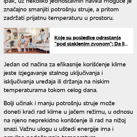
Ipak, uz nekoliko jednostavnih navika moguće je
značajno smanjiti potrošnju struje, a pritom
zadržati prijatnu temperaturu u prostoru.
Koje su posledice odrastanja
"pod staklenim zvonom": Da li
su deca danas prezaštićena?
Jedan od načina za efikasnije korišćenje klime
jeste izjegavanje stalnog uključivanja i
isključivanja uređaja ili držanja na niskim
temperaturama tokom celog dana.
Bolji učinak i manju potrošnju struje može
doneti kraći rad klime u jačem režimu, u odnosu
na njeno neprekidno korišćenje ili rad na nižoj
snazi. Važnu ulogu u uštedi energije ima i
pravilno podešavanje temperature.