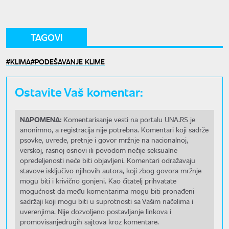
TAGOVI
KLIMA
PODEŠAVANJE KLIME
Ostavite Vaš komentar:
NAPOMENA:
Komentarisanje vesti na portalu UNA.RS je
anonimno, a registracija nije potrebna. Komentari koji sadrže
psovke, uvrede, pretnje i govor mržnje na nacionalnoj,
verskoj, rasnoj osnovi ili povodom nečije seksualne
opredeljenosti neće biti objavljeni. Komentari odražavaju
stavove isključivo njihovih autora, koji zbog govora mržnje
mogu biti i krivično gonjeni. Kao čitatelj prihvatate
mogućnost da među komentarima mogu biti pronađeni
sadržaji koji mogu biti u suprotnosti sa Vašim načelima i
uverenjima. Nije dozvoljeno postavljanje linkova i
promovisanjedrugih sajtova kroz komentare.