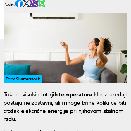
Podeli:
Shutterstock
Foto:
Tokom visokih
letnjih temperatura
klima uređaji
postaju neizostavni, ali mnoge brine koliki će biti
trošak električne energije pri njihovom stalnom
radu.