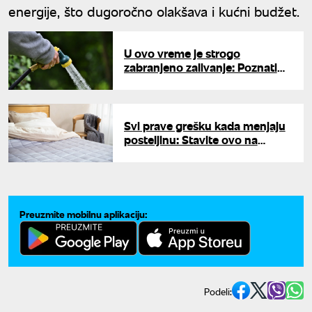
energije, što dugoročno olakšava i kućni budžet.
U ovo vreme je strogo
zabranjeno zalivanje: Poznati
stručnjak otkrio trik za baštu
koji menja sve
Svi prave grešku kada menjaju
posteljinu: Stavite ovo na
dušek, sačekajte par sati i
gledajte čudo
Preuzmite mobilnu aplikaciju:
Podeli: