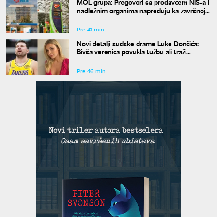
MOL grupa: Pregovori sa prodavcem NIS-a i
nadležnim organima napreduju ka završnoj
fazi
Pre 41 min
Novi detalji sudske drame Luke Dončića:
Bivša verenica povukla tužbu ali traži
bogatstvo na sudu u Sloveniji
Pre 46 min