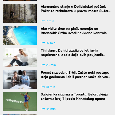
Alarmantno stanje u Deliblatskoj peščari:
Požar se razbuktava u pravcu mesta Šušara,
izgoreo deo objekta
Pre 7 min
Ako vidite dron na plaži, nemojte se
iznenaditi: Grčka uvodi neviđene kontrole
širom zemlje, a kazne su paprene
Pre 16 min
Tihi alarm: Dehidratacija se leti javlja
neprimetno, a telo šalje ovih pet jasnih
znakova pre nego što osetite žeđ
Pre 26 min
Porast razvoda u Srbiji: Zašto neki postupci
traju godinama i da li partner može da vas
"zadrži" u braku?
Pre 31 min
Sabalenka sigurna u Torontu: Beloruskinja
sačuvala broj 1 i posle Kanadskog opena
Pre 34 min