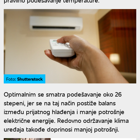
Shutterstock
Foto:
Optimalnim se smatra podešavanje oko 26
stepeni, jer se na taj način postiže balans
između prijatnog hlađenja i manje potrošnje
električne energije. Redovno održavanje klima
uređaja takođe doprinosi manjoj potrošnji.