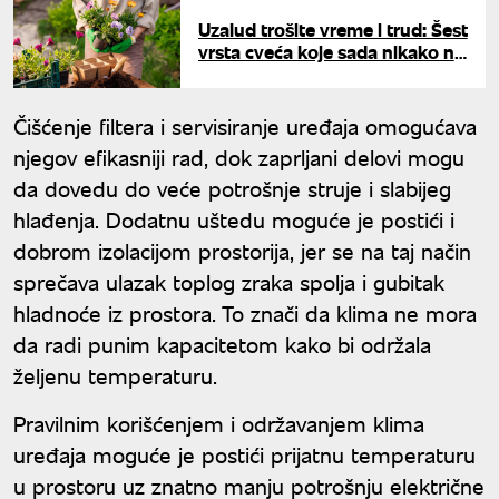
Uzalud trošite vreme i trud: Šest
vrsta cveća koje sada nikako ne
treba da sejete iz semena
Čišćenje filtera i servisiranje uređaja omogućava
njegov efikasniji rad, dok zaprljani delovi mogu
da dovedu do veće potrošnje struje i slabijeg
hlađenja. Dodatnu uštedu moguće je postići i
dobrom izolacijom prostorija, jer se na taj način
sprečava ulazak toplog zraka spolja i gubitak
hladnoće iz prostora. To znači da klima ne mora
da radi punim kapacitetom kako bi održala
željenu temperaturu.
Pravilnim korišćenjem i održavanjem klima
uređaja moguće je postići prijatnu temperaturu
u prostoru uz znatno manju potrošnju električne