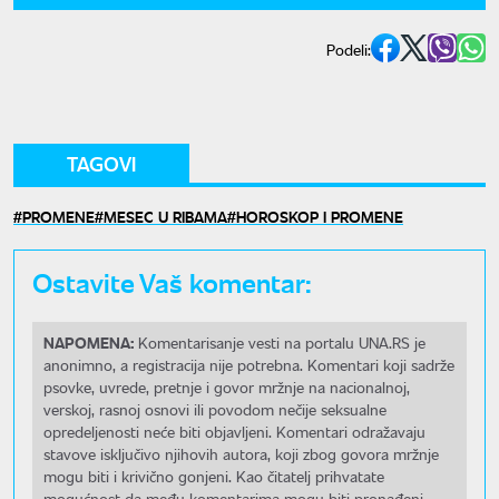
Podeli:
TAGOVI
PROMENE
MESEC U RIBAMA
HOROSKOP I PROMENE
Ostavite Vaš komentar:
NAPOMENA:
Komentarisanje vesti na portalu UNA.RS je
anonimno, a registracija nije potrebna. Komentari koji sadrže
psovke, uvrede, pretnje i govor mržnje na nacionalnoj,
verskoj, rasnoj osnovi ili povodom nečije seksualne
opredeljenosti neće biti objavljeni. Komentari odražavaju
stavove isključivo njihovih autora, koji zbog govora mržnje
mogu biti i krivično gonjeni. Kao čitatelj prihvatate
mogućnost da među komentarima mogu biti pronađeni