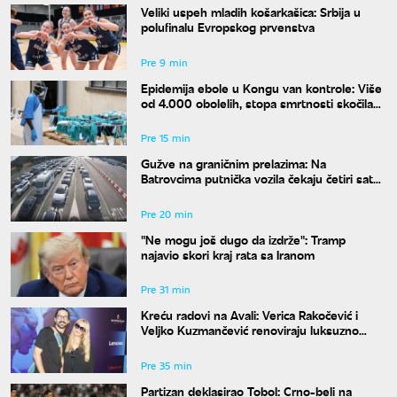
Veliki uspeh mladih košarkašica: Srbija u
polufinalu Evropskog prvenstva
Pre 9 min
Epidemija ebole u Kongu van kontrole: Više
od 4.000 obolelih, stopa smrtnosti skočila
na skoro 44 odsto
Pre 15 min
Gužve na graničnim prelazima: Na
Batrovcima putnička vozila čekaju četiri sata
na izlaz
Pre 20 min
"Ne mogu još dugo da izdrže": Tramp
najavio skori kraj rata sa Iranom
Pre 31 min
Kreću radovi na Avali: Verica Rakočević i
Veljko Kuzmančević renoviraju luksuzno
imanje, a evo šta uskoro stiže u dvorište
Pre 35 min
Partizan deklasirao Tobol: Crno-beli na