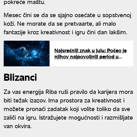
pokreće maštu.
Mesec čini se da se sjajno osećate u sopstvenoj
koži. Ne morate da se pretvaarte, ali malo
fantazije kroz kreativnost i igru čini dan lakšim.
Najsrećniji znak u julu: Počeo je
njihov najpovoljniji period u
poslednjih 12 godina
Blizanci
Za vas energija Riba ruši pravilo da karijera mora
biti težak izazov. Ima prostora za kreativnost i
možete pronaći zadatak koji volite toliko da sve
zaliči na igru. Istražujete mogućnosti i razmišljate
van okvira.