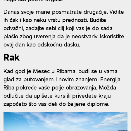
Danas svoje mane posmatrate drugačije. Vidite
ih čak i kao neku vrstu prednosti. Budite
odvažni, zadajte sebi cilj koji vas je do sada
plašio zbog uverenja da je neostvariv. Iskoristite
ovaj dan kao odskočnu dasku.
Rak
Kad god je Mesec u Ribama, budi se u vama
glad za putovanjem i novim znanjem. Energija
Riba pokreće vaše polje obrazovanja. Možda
odlučite da upišete kurs ili privedete kraju
započeto što vas deli do željene diplome.