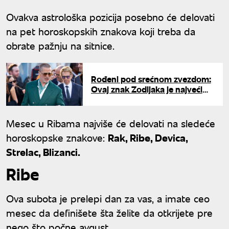
Ovakva astrološka pozicija posebno će delovati
na pet horoskopskih znakova koji treba da
obrate pažnju na sitnice.
Rođeni pod srećnom zvezdom:
Ovaj znak Zodijaka je najveći
miljenik sudbine
Mesec u Ribama najviše će delovati na sledeće
horoskopske znakove:
Rak, Ribe, Devica,
Strelac, Blizanci.
Ribe
Ova subota je prelepi dan za vas, a imate ceo
mesec da definišete šta želite da otkrijete pre
nego što počne avgust.