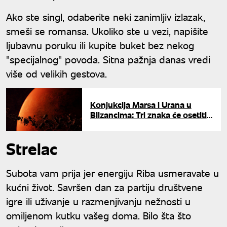
Ako ste singl, odaberite neki zanimljiv izlazak,
smeši se romansa. Ukoliko ste u vezi, napišite
ljubavnu poruku ili kupite buket bez nekog
"specijalnog" povoda. Sitna pažnja danas vredi
više od velikih gestova.
Konjukcija Marsa i Urana u
Blizancima: Tri znaka će osetiti
najjači uticaj eksplozivnog
tranzita
Strelac
Subota vam prija jer energiju Riba usmeravate u
kućni život. Savršen dan za partiju društvene
igre ili uživanje u razmenjivanju nežnosti u
omiljenom kutku vašeg doma. Bilo šta što