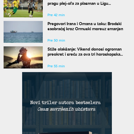
pragu plej-ofa za plasman u Ligu
konferencije
Pre 42 min
Pregovori Irana i Omana u toku: Brodski
saobraćaj kroz Ormuski moreuz smanjen
Pre 50 min
Stiže olakšanje: Vikend donosi ogroman
preokret i sreću za ova tri horoskopska
znaka
Pre 55 min