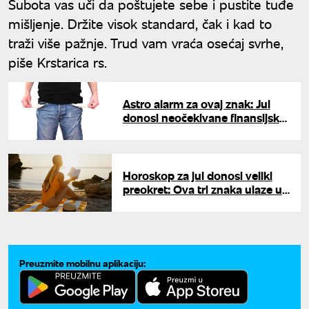
Subota vas uči da poštujete sebe i pustite tuđe
mišljenje. Držite visok standard, čak i kad to
traži više pažnje. Trud vam vraća osećaj svrhe,
piše Krstarica rs.
Astro alarm za ovaj znak: Jul
donosi neočekivane finansijske
gubitke i skrivene troškove
Horoskop za jul donosi veliki
preokret: Ova tri znaka ulaze u
najsrećniji period godine
Preuzmite mobilnu aplikaciju: