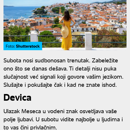
Shutterstock
Foto:
Subota nosi sudbonosan trenutak. Zabeležite
ono što se danas dešava. Ti detalji nisu puka
slučajnost već signali koji govore vašim jezikom.
Slušajte i pokušajte čak i kad ne znate ishod.
Devica
Ulazak Meseca u vodeni znak osvetljava vaše
polje ljubavi. U subotu vidite najbolje u ljudima i
to vas čini privlačnim.