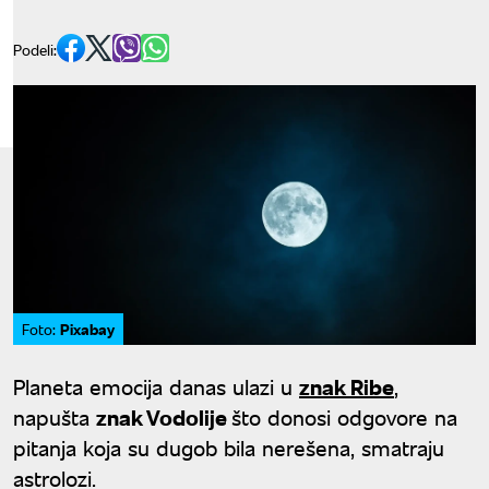
Podeli:
Pixabay
Foto:
Planeta emocija danas ulazi u
znak Ribe
,
napušta
znak Vodolije
što donosi odgovore na
pitanja koja su dugob bila nerešena, smatraju
astrolozi.