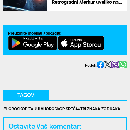
Retrogradni Merkur uveliko na
snazi – ovi znakovi su na udaru
do 24. jula
Preuzmite mobilnu aplikaciju:
Podeli:
TAGOVI
HOROSKOP ZA JUL
HOROSKOP SREĆA
TRI ZNAKA ZODIJAKA
Ostavite Vaš komentar: