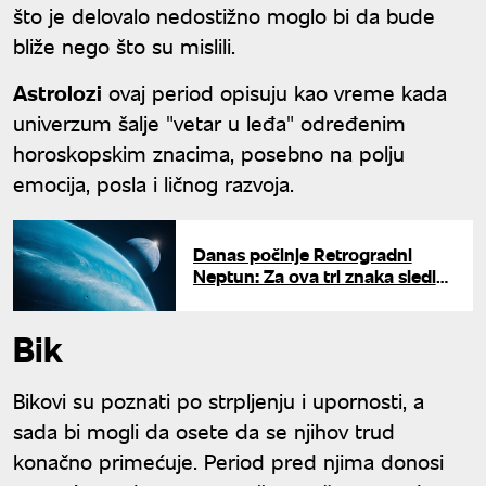
što je delovalo nedostižno moglo bi da bude
bliže nego što su mislili.
Astrolozi
ovaj period opisuju kao vreme kada
univerzum šalje "vetar u leđa" određenim
horoskopskim znacima, posebno na polju
emocija, posla i ličnog razvoja.
Danas počinje Retrogradni
Neptun: Za ova tri znaka sledi
pakao
Bik
Bikovi su poznati po strpljenju i upornosti, a
sada bi mogli da osete da se njihov trud
konačno primećuje. Period pred njima donosi