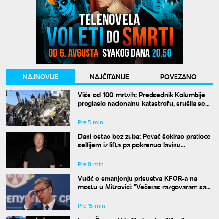
NAJNOVIJE
NAJČITANIJE
POVEZANO
Više od 100 mrtvih: Predsednik Kolumbije
proglasio nacionalnu katastrofu, srušila se
61 zgrada
Pre 5 min
Đani ostao bez zuba: Pevač šokirao pratioce
selfijem iz lifta pa pokrenuo lavinu
komentara
Pre 8 min
Vučić o smanjenju prisustva KFOR-a na
mostu u Mitrovici: "Večeras razgovaram sa
Mojsilovićem"
Pre 15 min