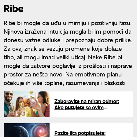
Ribe
Ribe bi mogle da uđu u mirniju i pozitivniju fazu.
Njihova izražena intuicija mogla bi im pomoći da
donesu važne odluke i prepoznaju dobre prilike.
Za ovaj znak se vezuju promene koje dolaze
tiho, ali mogu imati veliki uticaj. Neke Ribe bi
mogle da zatvore poglavlje iz prošlosti i naprave
prostor za nešto novo. Na emotivnom planu
očekuje ih više topline, razumevanja i bliskosti.
Zaboravite na miran odmor:
Ako putujete sa ovim
znakovima, stalno ćete biti u
pokretu
Pazite šta potpisujete: