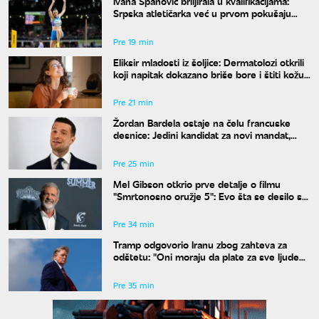
Ivana Španović briljirala u kvalifikacijama:
Srpska atletičarka već u prvom pokušaju
izborila finale Evropskog prvenstva
Pre 19 min
Eliksir mladosti iz šoljice: Dermatolozi otkrili
koji napitak dokazano briše bore i štiti kožu
od sunca
Pre 21 min
Žordan Bardela ostaje na čelu francuske
desnice: Jedini kandidat za novi mandat,
praktično već pobedio
Pre 25 min
Mel Gibson otkrio prve detalje o filmu
"Smrtonosno oružje 5": Evo šta se desilo sa
Rigsom i Mertoom
Pre 34 min
Tramp odgovorio Iranu zbog zahteva za
odštetu: "Oni moraju da plate za sve ljude
koje su ubili i teško ranili"
Pre 35 min