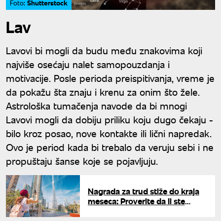
Shutterstock
Foto:
Lav
Lavovi bi mogli da budu među znakovima koji
najviše osećaju nalet samopouzdanja i
motivacije. Posle perioda preispitivanja, vreme je
da pokažu šta znaju i krenu za onim što žele.
Astrološka tumačenja navode da bi mnogi
Lavovi mogli da dobiju priliku koju dugo čekaju -
bilo kroz posao, nove kontakte ili lični napredak.
Ovo je period kada bi trebalo da veruju sebi i ne
propuštaju šanse koje se pojavljuju.
Nagrada za trud stiže do kraja
meseca: Proverite da li ste
među znakovima kojima se
smeši finansijski preokret