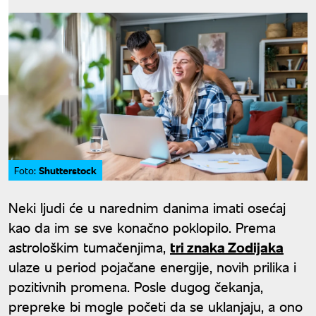
Shutterstock
Foto:
Neki ljudi će u narednim danima imati osećaj
kao da im se sve konačno poklopilo. Prema
astrološkim tumačenjima,
tri znaka Zodijaka
ulaze u period pojačane energije, novih prilika i
pozitivnih promena. Posle dugog čekanja,
prepreke bi mogle početi da se uklanjaju, a ono