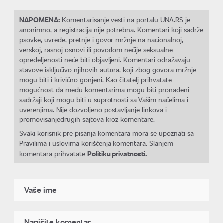
NAPOMENA:
Komentarisanje vesti na portalu UNA.RS je
anonimno, a registracija nije potrebna. Komentari koji sadrže
psovke, uvrede, pretnje i govor mržnje na nacionalnoj,
verskoj, rasnoj osnovi ili povodom nečije seksualne
opredeljenosti neće biti objavljeni. Komentari odražavaju
stavove isključivo njihovih autora, koji zbog govora mržnje
mogu biti i krivično gonjeni. Kao čitatelj prihvatate
mogućnost da među komentarima mogu biti pronađeni
sadržaji koji mogu biti u suprotnosti sa Vašim načelima i
uverenjima. Nije dozvoljeno postavljanje linkova i
promovisanjedrugih sajtova kroz komentare.
Svaki korisnik pre pisanja komentara mora se upoznati sa
Pravilima i uslovima korišćenja komentara. Slanjem
Politiku privatnosti.
komentara prihvatate