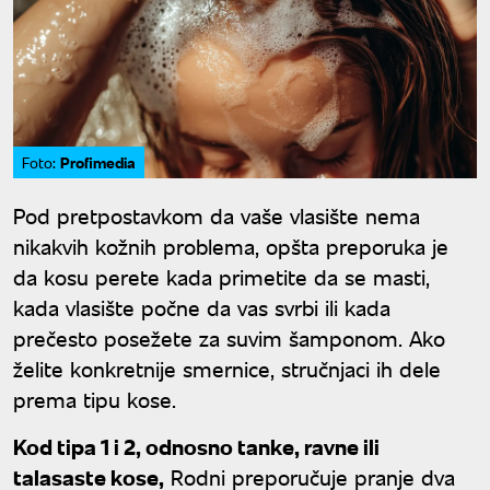
Profimedia
Foto:
Pod pretpostavkom da vaše vlasište nema
nikakvih kožnih problema, opšta preporuka je
da kosu perete kada primetite da se masti,
kada vlasište počne da vas svrbi ili kada
prečesto posežete za suvim šamponom. Ako
želite konkretnije smernice, stručnjaci ih dele
prema tipu kose.
Kod tipa 1 i 2, odnosno tanke, ravne ili
talasaste kose,
Rodni preporučuje pranje dva