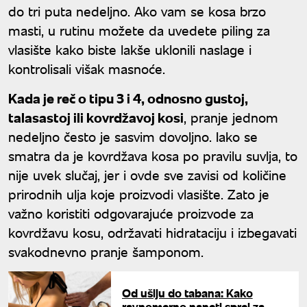
do tri puta nedeljno. Ako vam se kosa brzo
masti, u rutinu možete da uvedete piling za
vlasište kako biste lakše uklonili naslage i
kontrolisali višak masnoće.
Kada je reč o tipu 3 i 4, odnosno gustoj,
talasastoj ili kovrdžavoj kosi
, pranje jednom
nedeljno često je sasvim dovoljno. Iako se
smatra da je kovrdžava kosa po pravilu suvlja, to
nije uvek slučaj, jer i ovde sve zavisi od količine
prirodnih ulja koje proizvodi vlasište. Zato je
važno koristiti odgovarajuće proizvode za
kovrdžavu kosu, održavati hidrataciju i izbegavati
svakodnevno pranje šamponom.
Od ušiju do tabana: Kako
ravnomerno naneti sprej za