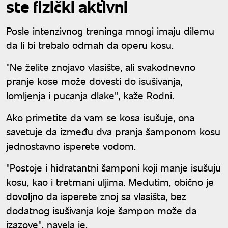
ste fizički aktivni
Posle intenzivnog treninga mnogi imaju dilemu
da li bi trebalo odmah da operu kosu.
"Ne želite znojavo vlasište, ali svakodnevno
pranje kose može dovesti do isušivanja,
lomljenja i pucanja dlake", kaže Rodni.
Ako primetite da vam se kosa isušuje, ona
savetuje da između dva pranja šamponom kosu
jednostavno isperete vodom.
"Postoje i hidratantni šamponi koji manje isušuju
kosu, kao i tretmani uljima. Međutim, obično je
dovoljno da isperete znoj sa vlasišta, bez
dodatnog isušivanja koje šampon može da
izazove", navela je.