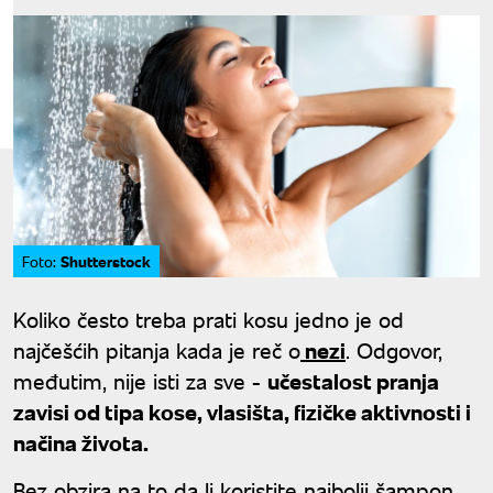
Shutterstock
Foto:
Koliko često treba prati kosu jedno je od
najčešćih pitanja kada je reč o
nezi
. Odgovor,
međutim, nije isti za sve -
učestalost pranja
zavisi od tipa kose, vlasišta, fizičke aktivnosti i
načina života.
Bez obzira na to da li koristite najbolji šampon