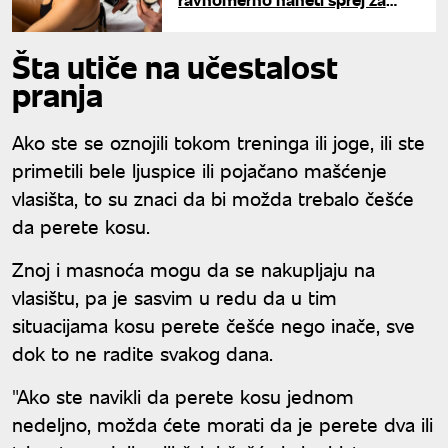
sunčanje i izbeći bolne
opekotine
Šta utiče na učestalost
pranja
Ako ste se oznojili tokom treninga ili joge, ili ste
primetili bele ljuspice ili pojačano mašćenje
vlasišta, to su znaci da bi možda trebalo češće
da perete kosu.
Znoj i masnoća mogu da se nakupljaju na
vlasištu, pa je sasvim u redu da u tim
situacijama kosu perete češće nego inače, sve
dok to ne radite svakog dana.
"Ako ste navikli da perete kosu jednom
nedeljno, možda ćete morati da je perete dva ili