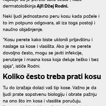
dermatološkinja
Ajfi Džej Rodni.
Neki ljudi jednostavno peru kosu kada požele i
to im potpuno odgovara, ali iza toga postoji i
naučno objašnjenje.
"Kosu perete kako biste uklonili prljavštinu i
naslage sa kose i vlasišta. Ako je ne perete
dovoljno često, mogu se javiti infekcije,
perutanje i masna kosa koja deluje teško i bez
sjaja", ističe Rodni.
Koliko često treba prati kosu
Tu do izražaja dolazi vaš tip kose. Važno je da
ljudi prate sopstvenu biologiju i obrate pažnju
na ono što im kosa i vlasište poručuju.