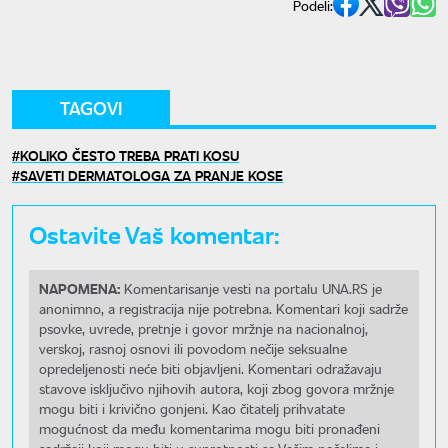
Podeli:
TAGOVI
KOLIKO ČESTO TREBA PRATI KOSU
SAVETI DERMATOLOGA ZA PRANJE KOSE
Ostavite Vaš komentar:
NAPOMENA:
Komentarisanje vesti na portalu UNA.RS je
anonimno, a registracija nije potrebna. Komentari koji sadrže
psovke, uvrede, pretnje i govor mržnje na nacionalnoj,
verskoj, rasnoj osnovi ili povodom nečije seksualne
opredeljenosti neće biti objavljeni. Komentari odražavaju
stavove isključivo njihovih autora, koji zbog govora mržnje
mogu biti i krivično gonjeni. Kao čitatelj prihvatate
mogućnost da među komentarima mogu biti pronađeni