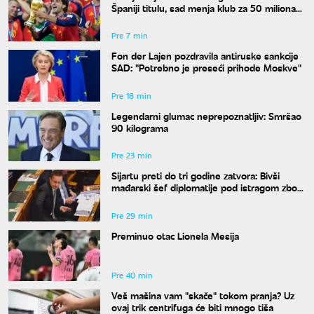
Španiji titulu, sad menja klub za 50 miliona
evra
Pre 7 min
Fon der Lajen pozdravila antiruske sankcije
SAD: "Potrebno je preseći prihode Moskve"
Pre 18 min
Legendarni glumac neprepoznatljiv: Smršao
90 kilograma
Pre 23 min
Sijartu preti do tri godine zatvora: Bivši
mađarski šef diplomatije pod istragom zbog
sumnje na primanje mita
Pre 29 min
Preminuo otac Lionela Mesija
Pre 40 min
Veš mašina vam "skače" tokom pranja? Uz
ovaj trik centrifuga će biti mnogo tiša