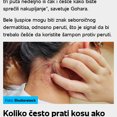
tri puta nedeljno ili čak i češće kako biste
sprečili nakupljanje", savetuje Gohara.
Bele ljuspice mogu biti znak seboroičnog
dermatitisa, odnosno peruti, što je signal da bi
trebalo češće da koristite šampon protiv peruti.
Shutterstock
Foto:
Koliko često prati kosu ako