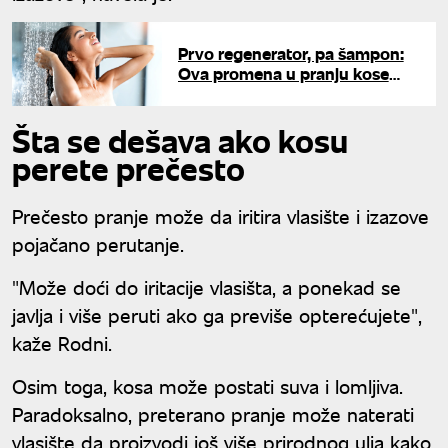
Prvo regenerator, pa šampon:
Ova promena u pranju kose
daje neverovatne rezultate, ali
samo ako je radite ovako
Šta se dešava ako kosu
perete prečesto
Prečesto pranje može da iritira vlasište i izazove
pojačano perutanje.
"Može doći do iritacije vlasišta, a ponekad se
javlja i više peruti ako ga previše opterećujete",
kaže Rodni.
Osim toga, kosa može postati suva i lomljiva.
Paradoksalno, preterano pranje može naterati
vlasište da proizvodi još više prirodnog ulja kako