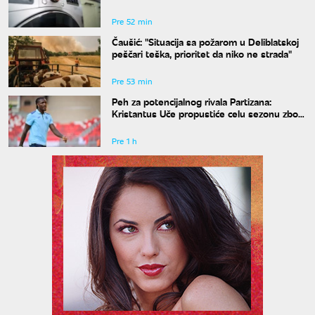
Pre 52 min
Čaušić: "Situacija sa požarom u Deliblatskoj
peščari teška, prioritet da niko ne strada"
Pre 53 min
Peh za potencijalnog rivala Partizana:
Kristantus Uče propustiće celu sezonu zbog
teške povede kolena
Pre 1 h