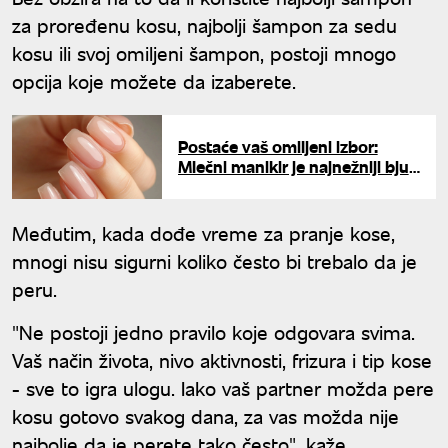
za proređenu kosu, najbolji šampon za sedu
kosu ili svoj omiljeni šampon, postoji mnogo
opcija koje možete da izaberete.
Postaće vaš omiljeni izbor:
Mlečni manikir je najnežniji bjuti
trend ovog leta
Međutim, kada dođe vreme za pranje kose,
mnogi nisu sigurni koliko često bi trebalo da je
peru.
"Ne postoji jedno pravilo koje odgovara svima.
Vaš način života, nivo aktivnosti, frizura i tip kose
- sve to igra ulogu. Iako vaš partner možda pere
kosu gotovo svakog dana, za vas možda nije
najbolje da je perete tako često", kaže