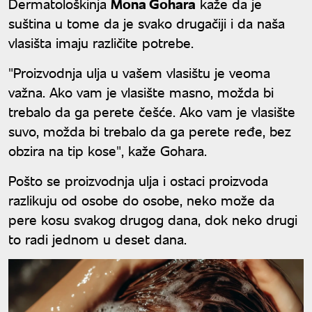
Dermatološkinja
Mona Gohara
kaže da je
suština u tome da je svako drugačiji i da naša
vlasišta imaju različite potrebe.
"Proizvodnja ulja u vašem vlasištu je veoma
važna. Ako vam je vlasište masno, možda bi
trebalo da ga perete češće. Ako vam je vlasište
suvo, možda bi trebalo da ga perete ređe, bez
obzira na tip kose", kaže Gohara.
Pošto se proizvodnja ulja i ostaci proizvoda
razlikuju od osobe do osobe, neko može da
pere kosu svakog drugog dana, dok neko drugi
to radi jednom u deset dana.