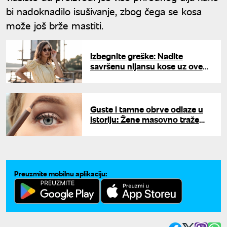
bi nadoknadilo isušivanje, zbog čega se kosa
može još brže mastiti.
Izbegnite greške: Nađite
savršenu nijansu kose uz ove
trikove
Guste i tamne obrve odlaze u
istoriju: Žene masovno traže
suprotnost, a ovo je glavni bjuti
trend u 2026. godini
Preuzmite mobilnu aplikaciju: